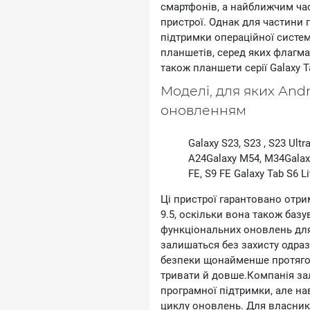
демонструє один із найвищих
смартфонів, а найближчим ча
конкуруючи з набагато більш
пристрої. Однак для частини
підтримки операційної систем
планшетів, серед яких флагмансь
також планшети серії Gаlахy Т
Регуляторні записи зазвичай 
Моделі, для яких Аnd
анонсів, тому нинішні знахі
нових пристроїв на початку 2
оновленням
налаштована не просто випус
спектр цінових сегментів і с
Gаlахy S23, S23 , S23 Ultr
ринку.
А24Gаlахy М54, М34Gаlахy 
FЕ, S9 FЕ Gаlахy Таb S6 Lі
Ці пристрої гарантовано отрим
9.5, оскільки вона також базу
функціональних оновлень для 
залишаться без захисту одра
безпеки щонайменше протягом
тривати й довше.Компанія зал
програмної підтримки, але н
циклу оновлень. Для власникі