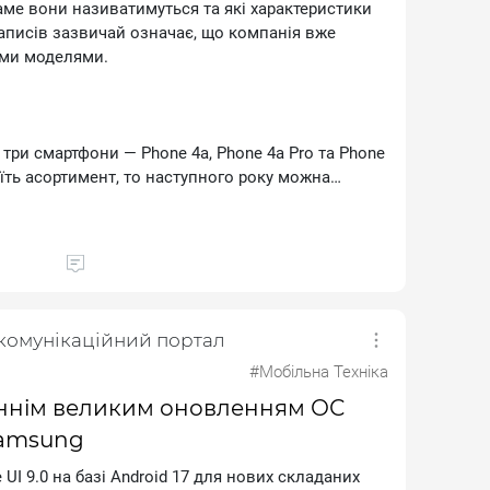
аме вони називатимуться та які характеристики
аписів зазвичай означає, що компанія вже
іми моделями.
 три смартфони — Рhоnе 4а, Рhоnе 4а Рrо та Рhоnе
їть асортимент, то наступного року можна
ових моделей у різних цінових категоріях.
обливо амбітним для компанії, яка була
 2020 році. За кілька років Nоthіng пройшла
екомунікаційний портал
бездротовими навушниками до бренду, що продає
годинники та відкриває власні магазини.
#Мобільна Техніка
таннім великим оновленням ОС
Samsung
ні відіграє індійський ринок. Саме там Nоthіng
UІ 9.0 на базі Аndrоіd 17 для нових складаних