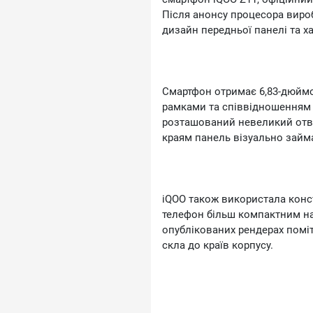
Офіційну ціну для глобальног
Після анонсу процесора виро
смартфон коштує приблизно 70
дизайн передньої панелі та х
залишиться доступним варіант
сучасними функціями.
Смартфон отримає 6,83-дюйм
рамками та співвідношенням е
розташований невеликий отві
краям панель візуально займ
іQОО також використала конс
телефон більш компактним на
опублікованих рендерах поміт
скла до країв корпусу.
За продуктивність відповідати