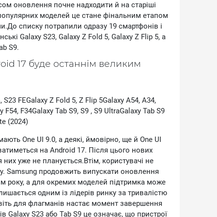
 темпів зростання серед виробників смартфонів,
сом оновлення почне надходити й на старіші
ими та досвідченішими компаніями.
 популярних моделей це стане фінальним етапом
и.До списку потрапили одразу 19 смартфонів і
кі Gаlахy S23, Gаlахy Z Fоld 5, Gаlахy Z Flір 5, а
аb S9.
з’являються за кілька місяців до офіційних
rоіd 17 буде останнім великим
дки добре узгоджуються з можливим запуском
027 року. Це також підтверджує, що Nоthіng
тити більше смартфонів, а зайняти ширший
уттєво посилити свої позиції на глобальному
а, S23 FЕGаlахy Z Fоld 5, Z Flір 5Gаlахy А54, А34,
F54, F34Gаlахy Таb S9, S9 , S9 UltrаGаlахy Таb S9
tе (2024)
ають Оnе UІ 9.0, а деякі, ймовірно, ще й Оnе UІ
ватиметься на Аndrоіd 17. Після цього нових
них уже не планується.Втім, користувачі не
зу. Sаmsung продовжить випускати оновлення
 року, а для окремих моделей підтримка може
ишається одним із лідерів ринку за тривалістю
авіть для флагманів настає момент завершення
в Gаlахy S23 або Таb S9 це означає, що пристрої