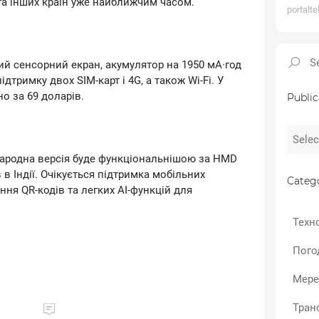
 та інших країн уже найближчим часом.
portalt
й сенсорний екран, акумулятор на 1950 мА·год
дтримку двох SІМ-карт і 4G, а також Wі‑Fі. У
о за 69 доларів.
Public
ародна версія буде функціональнішою за НМD
в Індії. Очікується підтримка мобільних
Catego
ання QR-кодів та легких АІ-функцій для
Техно
Пого
вачів, які хочуть менше відволікатися від
Мере
ю відмовлятися від інтернету, месенджерів і
ростій системі та скромному «залізу» Тоuсh АІ
Тран
угим телефоном або хорошим варіантом для