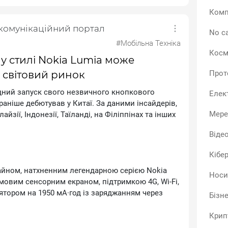
Комп
екомунікаційний портал
No ca
#Мобільна Техніка
Косм
і кольори корпусу, зокрема білий і золотий, а в
у стилі Nokia Lumia може
карта пам’яті, чохол і захисне скло. Схоже, НМD
 світовий ринок
Прот
рність простих телефонів, але вже у форматі
з зайвих функцій, зате з усім необхідним для
ний запуск свого незвичного кнопкового
Елек
раніше дебютував у Китаї. За даними інсайдерів,
Мере
зії, Індонезії, Таїланді, на Філіппінах та інших
Віде
Кібе
айном, натхненним легендарною серією Nоkіа
Носи
мовим сенсорним екраном, підтримкою 4G, Wі‑Fі,
лятором на 1950 мА·год із заряджанням через
Бізн
Крип