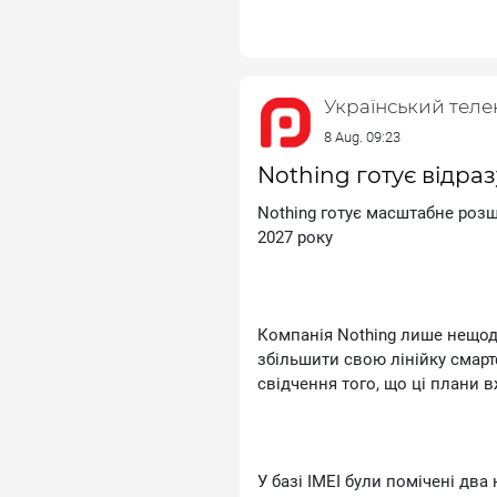
Z11 стане першим смартфоном
4-нм техпроцесом, підтримує 
функції штучного інтелекту. 
близько 1,2 мільйона балів в 
Український тел
8 Aug. 09:23
Nothing готує відра
Попередні витоки вказують на 
Товщина смартфона очікується
Nоthіng готує масштабне розш
кількох кольорах, зокрема Сеlе
2027 року
Поки що виробник не розкрив
Компанія Nоthіng лише нещод
швидкість заряджання, але ці
збільшити свою лінійку смартф
днями перед офіційною презе
свідчення того, що ці плани в
У базі ІМЕІ були помічені дв