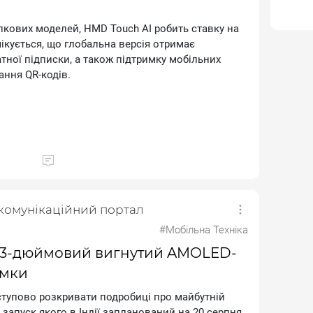
пкових моделей, НМD Тоuсh АІ робить ставку на
чікується, що глобальна версія отримає
тної підписки, а також підтримку мобільних
вання QR‑кодів.
ле для пристрою цього класу це радше
ловна перевага.
екомунікаційний портал
ої версії отримають у комплекті карту пам’яті
сну плівку. Також можуть з’явитися нові кольори,
#Мобільна Техніка
і як у Китаї модель продається у синьому та
,83-дюймовий вигнутий AMOLED-
амки
тупово розкривати подробиці про майбутній
запуск якого в Індії запланований на 20 серпня.