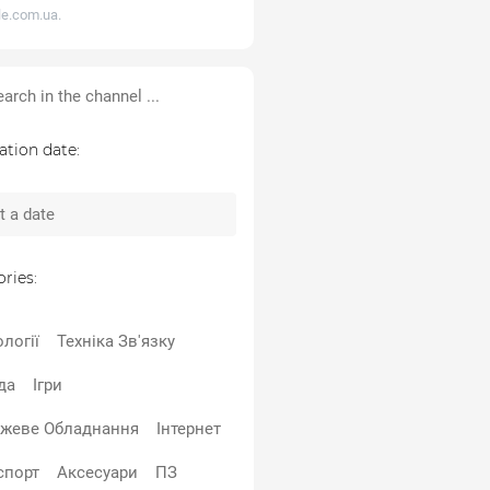
ele.com.ua
.
ation date:
ries:
логії
Техніка Зв'язку
да
Ігри
жеве Обладнання
Інтернет
спорт
Аксесуари
ПЗ