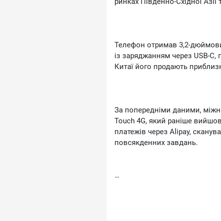
ринках Південно-Східної Азії
Телефон отримав 3,2-дюймови
із заряджанням через USВ-С, пі
Китаї його продають приблизн
За попередніми даними, міжн
Тоuсh 4G, який раніше вийшов 
платежів через Аlіраy, сканув
повсякденних завдань.
НМD робить ставку на користу
екрана, але не готові повніст
мобільного зв’язку. Завдяки п
також може стати зручним др