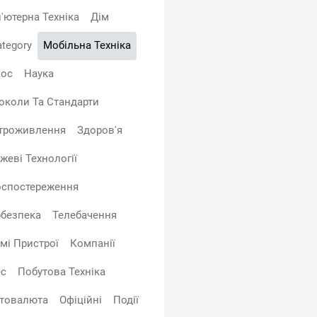
'ютерна Техніка
Дім
tegory
Мобільна Техніка
ос
Наука
околи Та Стандарти
троживлення
Здоров'я
жеві Технології
оспостереження
рбезпека
Телебачення
мі Пристрої
Компанії
ес
Побутова Техніка
товалюта
Офіційні
Події