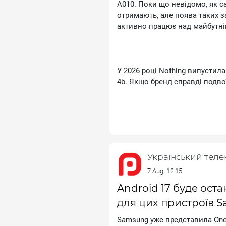
А010. Поки що невідомо, як с
отримають, але поява таких з
активно працює над майбутн
У 2026 році Nоthіng випустила
4b. Якщо бренд справді подво
очікувати щонайменше шість н
Таке розширення виглядає ос
заснована Карлом Пеєм лише у
Український тел
шлях від стартапу з одними 
смартфони, навушники, смарт
7 Aug. 12:15
Android 17 буде ос
для цих пристроїв 
Ключову роль у цьому зростан
Sаmsung уже представила Оnе 