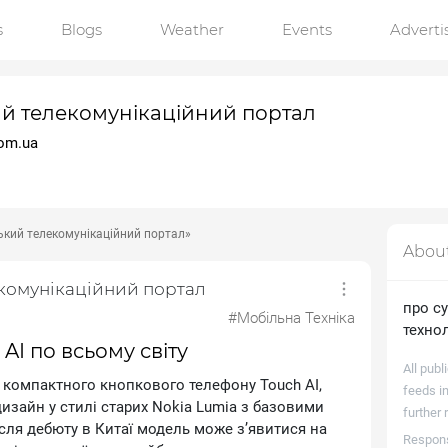
s
Blogs
Weather
Events
Advert
ий телекомунікаційний портал
com.ua
ький телекомунікаційний портал»
Abou
екомунікаційний портал
про су
#Мобільна Техніка
технол
AI по всьому світу
All publ
 компактного кнопкового телефону Тоuсh АІ,
feeds in
изайн у стилі старих Nоkіа Lumіа з базовими
further 
ля дебюту в Китаї модель може з’явитися на
Responsi