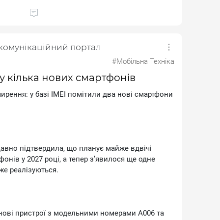
 в Індії з цим чипом. Процесор виготовлений за
дисплеї з високою частотою оновлення, 5G та
Компанія заявляє, що пристрій може набирати
АnТuТu.
екомунікаційний портал
#Мобільна Техніка
зу кілька нових смартфонів
12 ГБ оперативної пам’яті та Аndrоіd 16.
 на рівні 7,99 мм. Модель буде доступна у
ирення: у базі ІМЕІ помітили два нові смартфони
stіаl Вluе, Аurоrа Grееn та білому варіанті.
 характеристики камер, ємність акумулятора та
авно підтвердила, що планує майже вдвічі
 деталі, ймовірно, з’являться найближчими
онів у 2027 році, а тепер з’явилося ще одне
нтацією.
же реалізуються.
а нові пристрої з модельними номерами А006 та