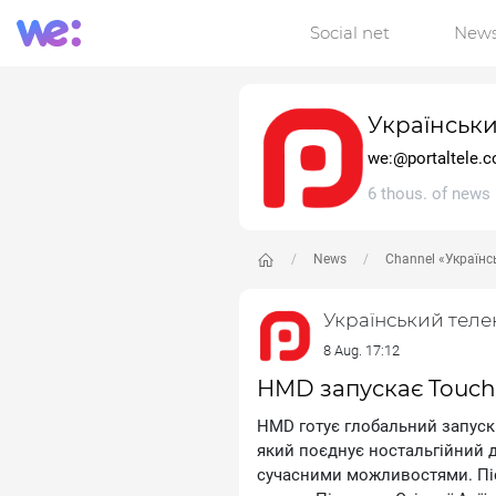
Social net
New
Українськ
we:@portaltele.
6 thous. of news
News
Channel «Українс
Український тел
8 Aug. 17:12
HMD запускає Touch 
НМD готує глобальний запуск
який поєднує ностальгійний д
сучасними можливостями. Піс