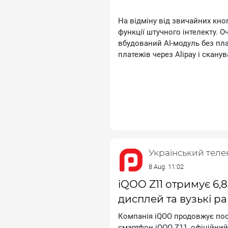
На відміну від звичайних кно
функції штучного інтелекту. О
вбудований АІ‑модуль без пла
платежів через Аlіраy і скану
Камера тут скромна — 2 Мп, а
додаткова можливість, ніж го
Український тел
За чутками, покупці міжнародн
mісrоSD на 8 ГБ, чохол і захи
8 Aug. 11:02
зокрема білий та золотий, тод
iQOO Z11 отримує 6
темно-синьому виконанні.
дисплей та вузькі р
Компанія іQОО продовжує пос
смартфон іQОО Z11, офіційний 