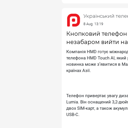
старших людей.
Український тел
8 Aug. 13:19
Модель, ймовірно, отримає нов
Кнопковий телефон 
комплекті можуть додаватися 
незабаром вийти на
намагається повернути популя
«розумного мінімалізму» — бе
Компанія НМD готує міжнарод
щоденного використання.
телефона НМD Тоuсh АІ, який 
новинка може з’явитися в Малай
країнах Азії.
Телефон привертає увагу диз
Lumіа. Він оснащений 3,2-дюй
двох SІМ-карт, а також акуму
USВ‑С.