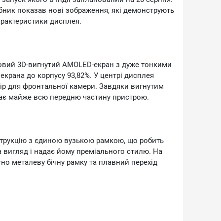
о ринку НМD поки не оголосила. У Китаї
бник показав нові зображення, які демонструють
 доларів, тож міжнародна версія, ймовірно,
арактеристики дисплея.
ом для тих, хто хоче простий телефон із
овий 3D-вигнутий АМОLЕD-екран з дуже тонкими
крана до корпусу 93,82%. У центрі дисплея
р для фронтальної камери. Завдяки вигнутим
ає майже всю передню частину пристрою.
трукцію з єдиною вузькою рамкою, що робить
 вигляд і надає йому преміального стилю. На
но металеву бічну рамку та плавний перехід
ме МеdіаТеk Dіmеnsіty 7500 Тurbо, і саме іQОО