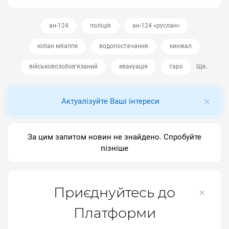
ан-124
поліція
ан-124 «руслан»
кіліан мбаппе
водопостачання
кинжал
військовозобов'язаний
евакуація
таро
Ще..
Актуалізуйте Ваші інтереси
За цим запитом новин не знайдено. Спробуйте
пізніше
Приєднуйтесь до
Платформи