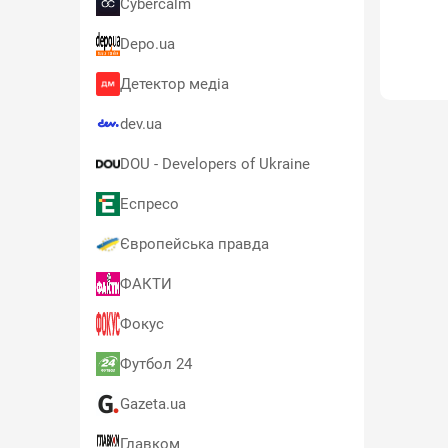
Cybercalm
Depo.ua
Детектор медіа
dev.ua
DOU - Developers of Ukraine
Еспресо
Європейська правда
ФАКТИ
Фокус
Футбол 24
Gazeta.ua
Главком