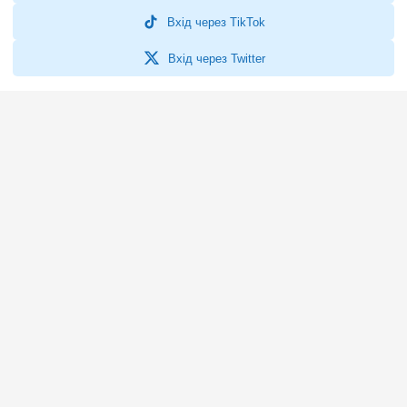
Вхід через TikTok
Вхід через Twitter