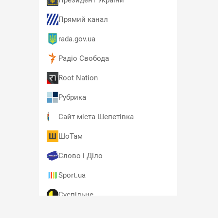
Президент України
Прямий канал
rada.gov.ua
Радіо Свобода
Root Nation
Рубрика
Сайт міста Шепетівка
ШоТам
Слово і Діло
Sport.ua
Суспільне
T4