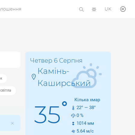
олошення
UK
Четвер 6 Серпня
Камінь-
ьк
Каширський
світла
Кілька хмар
°
35
22
° —
38
°
0
%
1014
мм
5.64
м/с