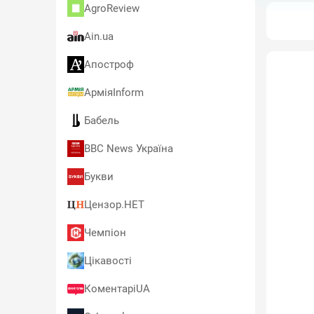
AgroReview
Ain.ua
Апостроф
АрміяInform
Бабель
BBC News Україна
Букви
Цензор.НЕТ
Чемпіон
Цікавості
КоментаріUA