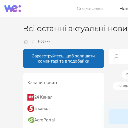
Соцмережа
Нов
Всі останні актуальні нов
Новини
Зареєструйтесь, щоб залишати
коментарі та вподобайки
п
Канали новин:
погод
24 Канал
5 канал
AgroPortal