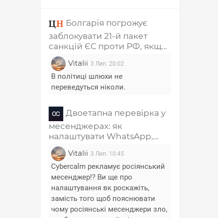
Болгарія погрожує
заблокувати 21-й пакет
санкцій ЄС проти РФ, якщо
з нього не приберуть главу
Vitalii
3 Лип. 20:02
РПЦ Кирила та
співзасновника "Лукойла"
В політиці шлюхи не
переведуться ніколи.
Двоетапна перевірка у
месенджерах: як
налаштувати WhatsApp,
Telegram, Signal, Viber і
Vitalii
3 Лип. 10:45
Messenger
Cybercalm рекламує росіянський
месенджер!? Ви ще про
налаштування вк роскажіть,
замість того щоб пояснювати
чому росіянські месенджери зло,