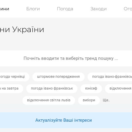
ини
Блоги
Погода
Заходи
Ог
ини України
огода чернівці
штормове попередження
погода івано-франківс
а на завтра
погода івано франківськ
юнісеф
відключення 
відключення світла львів
вибори
Ще..
Актуалізуйте Ваші інтереси