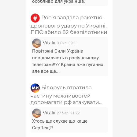
особливо для українців.
Росія завдала ракетно-
дронового удару по Україні,
ППО збило 82 безпілотники
Vitalii
3 Лип. 09:11
Повітряні Сили України
повідомляють в росіянському
телеграмі!!?? Країна вже пуганих
але все ще...
Білорусь втратила
частину можливостей
допомагати рф атакувати
Україну - Лещенко
Vitalii
27 Чер. 21:22
Хтось ще слухає що каще
СерЛещ?!