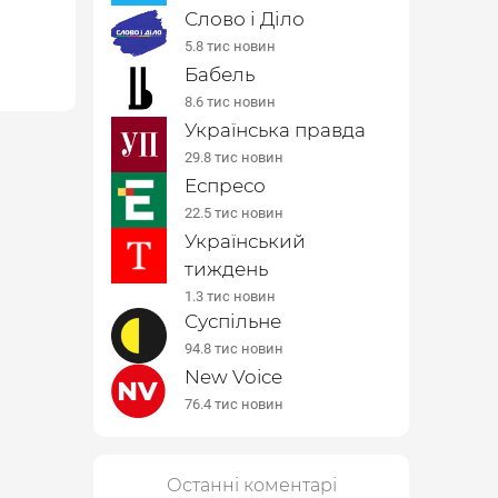
Слово і Діло
5.8 тис новин
Бабель
8.6 тис новин
Українська правда
29.8 тис новин
Еспресо
22.5 тис новин
Український
тиждень
1.3 тис новин
Суспільне
94.8 тис новин
New Voice
76.4 тис новин
Останні коментарі