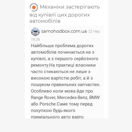
Механіки застерігають
від купівлі цих дорогих
автомобілів
samohodbox.com.ua
22 Чер.
16:26
Найбільша проблема дорогих
автомобілів починається не з
купівлі, а з першого серйозного
ремонту.На практиці власники
часто стикаються не лише з
високою вартістю робіт, а й з
пошуком правильних запчастин.
Особливо коли мова йде про
Range Rover, Mercedes-Benz, BMW
або Porsche.Саме тому перед
покупкою будь-якого
преміального авто варто
заздалегідь перевірити
доступність та вартість основних