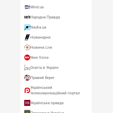
Mind.ua
Народна Правда
Nauka.ua
Новинарня
Новини.Live
New Voice
Освіта в Україні
Правий берег
Український
телекомунікаційний портал
Українська правда