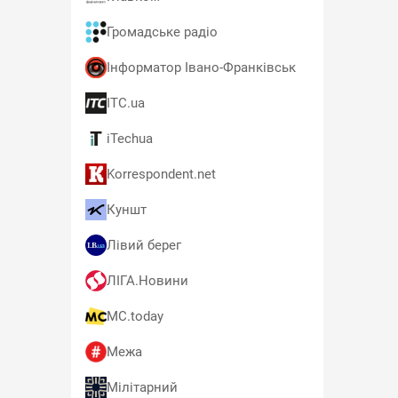
Громадське радіо
Інформатор Івано-Франківськ
ITC.ua
iTechua
Korrespondent.net
Куншт
Лівий берег
ЛІГА.Новини
MC.today
Межа
Мілітарний