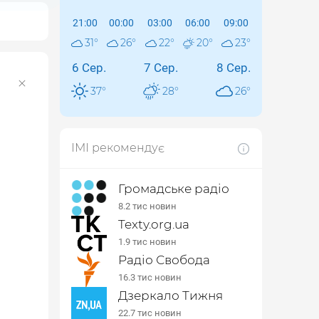
21:00
00:00
03:00
06:00
09:00
31
°
26
°
22
°
20
°
23
°
6 Сер.
7 Сер.
8 Сер.
37
°
28
°
26
°
ІМІ рекомендує
Громадське радіо
8.2 тис новин
Texty.org.ua
1.9 тис новин
Радіо Свобода
16.3 тис новин
Дзеркало Тижня
22.7 тис новин