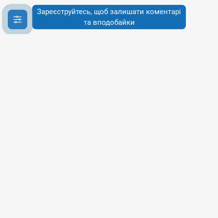
Зареєструйтесь, щоб залишати коментарі
та вподобайки
Інфо
Інфо
Про сервіси
Наше бачення
Публічна Оферта
Політика конфіденційності
Політика використання cookies