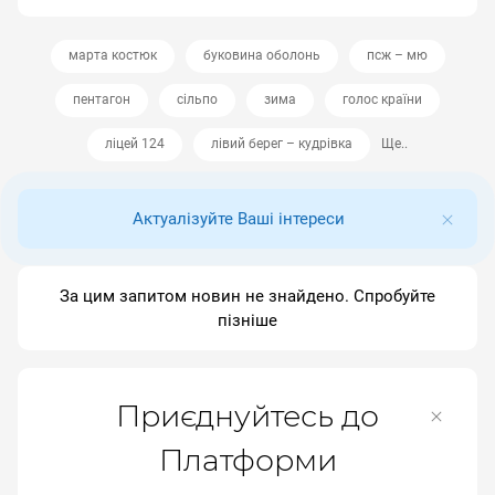
марта костюк
буковина оболонь
псж – мю
пентагон
сільпо
зима
голос країни
ліцей 124
лівий берег – кудрівка
Ще..
Актуалізуйте Ваші інтереси
За цим запитом новин не знайдено. Спробуйте
пізніше
Приєднуйтесь до
Платформи