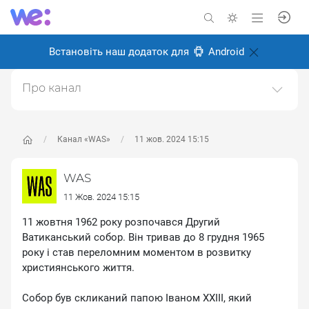
Встановіть наш додаток для
Android
Про канал
Історичний науково-популярний проєкт. Історія світу
та України.https://was.media/
Канал «WAS»
11 жов. 2024 15:15
Створено: 8 січня 2025
Відповідальні:
WAS Популярна історія
WAS
11 Жов. 2024 15:15
11 жовтня 1962 року розпочався Другий
Ватиканський собор. Він тривав до 8 грудня 1965
року і став переломним моментом в розвитку
християнського життя.
Собор був скликаний папою Іваном XXIII, який