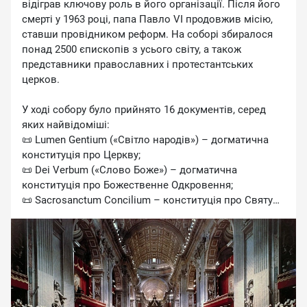
відіграв ключову роль в його організації. Після його
смерті у 1963 році, папа Павло VI продовжив місію,
ставши провідником реформ. На соборі збиралося
понад 2500 єпископів з усього світу, а також
представники православних і протестантських
церков.
У ході собору було прийнято 16 документів, серед
яких найвідоміші:
📜 Lumen Gentium («Світло народів») – догматична
конституція про Церкву;
📜 Dei Verbum («Слово Боже») – догматична
конституція про Божественне Одкровення;
📜 Sacrosanctum Concilium – конституція про Святу
Літургію, яка вплинула на реформу літургійного
життя;
📜 Gaudium et Spes («Радість і Надія») – пастирська
конституція про Церкву в сучасному світі.
Другий Ватиканський собор став важливим кроком у
модернізації Церкви та її адаптації до викликів