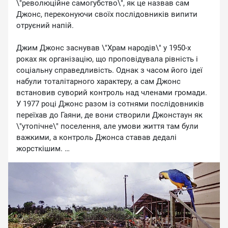
\"революційне самогубство\", як це назвав сам
Джонс, переконуючи своїх послідовників випити
отруєний напій.
Джим Джонс заснував \"Храм народів\" у 1950-х
роках як організацію, що проповідувала рівність і
соціальну справедливість. Однак з часом його ідеї
набули тоталітарного характеру, а сам Джонс
встановив суворий контроль над членами громади.
У 1977 році Джонс разом із сотнями послідовників
переїхав до Гаяни, де вони створили Джонстаун як
\"утопічне\" поселення, але умови життя там були
важкими, а контроль Джонса ставав дедалі
жорсткішим.
І ось розслідувати ситуацію ризикнув конгресмен
США Лео Раян. Здається, він не розумів, що може
статися.