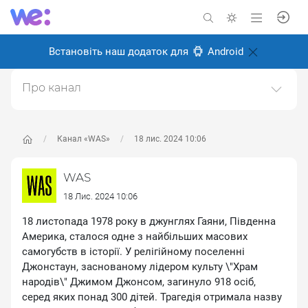
Встановіть наш додаток для
Android
Про канал
Історичний науково-популярний проєкт. Історія світу
та України.https://was.media/
Канал «WAS»
18 лис. 2024 10:06
Створено: 8 січня 2025
Відповідальні:
WAS Популярна історія
WAS
18 Лис. 2024 10:06
18 листопада 1978 року в джунглях Гаяни, Південна
Америка, сталося одне з найбільших масових
самогубств в історії. У релігійному поселенні
Джонстаун, заснованому лідером культу \"Храм
народів\" Джимом Джонсом, загинуло 918 осіб,
серед яких понад 300 дітей. Трагедія отримала назву