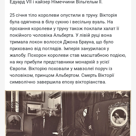
Едуард VII і кайзер Німеччини Вільгельм II.
25 січня тіло королеви опустили в труну. Вікторія
була одягнена в білу сукню і весільну вуаль. На
прохання королеви у труну також поклали халат її
покійного чоловіка Альберта. У лівій руці вона
тримала локон волосся Джона Брауна, що було
приховано від поглядів. Імперія занурилася у
жалобу. Похорон королеви став масштабною подією,
на яку прибули представники монархій з усієї
Європи. Вікторію поховали у мавзолеї поруч із
чоловіком, принцом Альбертом. Смерть Вікторії
символічно завершила епоху вікторіанства.