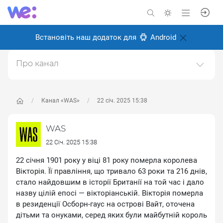
Встановіть наш додаток для
Android
Про канал
Історичний науково-популярний проєкт. Історія світу
та України.https://was.media/
Канал «WAS»
22 січ. 2025 15:38
Створено: 8 січня 2025
Відповідальні:
WAS Популярна історія
WAS
22 Січ. 2025 15:38
22 січня 1901 року у віці 81 року померла королева
Вікторія. Її правління, що тривало 63 роки та 216 днів,
стало найдовшим в історії Британії на той час і дало
назву цілій епосі — вікторіанській. Вікторія померла
в резиденції Осборн-гаус на острові Вайт, оточена
дітьми та онуками, серед яких були майбутній король