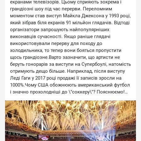
екранами телевізорів. Цьому сприяють зокрема і
грандіозні шоу під час перерви. Переломним
моментом став виступ Майкла Джексона у 1993 році,
який зібрав біля екранів 91 мільйон глядачів. Відтоді
організатори запрошують найпопулярніших
виконавців сучасності. Якщо раніше глядачі
використовували перерву для походу до
холодильника, то тепер вони бояться пропустити
щось грандіозне.Варто зазначити, що артисти не
беруть гонорарів за виступи на Супербоулі, натомість
отримують дещо більше. Наприклад, після виступу
Леді Гаги у 2017 році продажі її записів зросли на
1000%.Чому США обожнюють американський футбол
і значно прохолодніші до \"соккеру\"? Пояснюємо!
https://youtu.be/zK6R-rc9TqQ