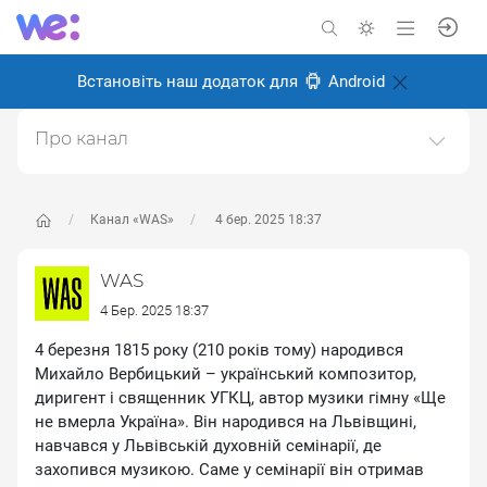
Встановіть наш додаток для
Android
Про канал
Історичний науково-популярний проєкт. Історія світу
та України.https://was.media/
Канал «WAS»
4 бер. 2025 18:37
Створено: 8 січня 2025
Відповідальні:
WAS Популярна історія
WAS
4 Бер. 2025 18:37
4 березня 1815 року (210 років тому) народився
Михайло Вербицький – український композитор,
диригент і священник УГКЦ, автор музики гімну «Ще
не вмерла Україна». Він народився на Львівщині,
навчався у Львівській духовній семінарії, де
захопився музикою. Саме у семінарії він отримав