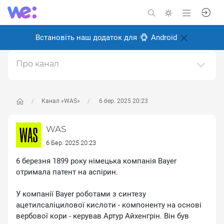
Встановіть наш додаток для
Android
Про канал
Історичний науково-популярний проєкт. Історія світу
та України.https://was.media/
Канал «WAS»
6 бер. 2025 20:23
Створено: 8 січня 2025
Відповідальні:
WAS Популярна історія
WAS
6 Бер. 2025 20:23
6 березня 1899 року німецька компанія Bayer
отримала патент на аспірин.
У компанії Bayer роботами з синтезу
ацетилсаліцилової кислоти - компоненту на основі
вербової кори - керував Артур Айхенгрін. Він був