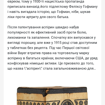
євреєм, тому у 1930-ті нацистська пропаганда
приписала винахід його підлеглому Феліксу Гофману
і навіть вигадала історію, що Гофман, ніби, шукав
ліки проти артриту для свого батька.
Після патентування аспірин швидко набув
популярності як ефективний засіб проти болю,
лихоманки та запалення. Спочатку він випускався у
вигляді порошку, але вже у 1915 році став доступним
у таблетках без рецепта. Під час Першої світової
війни Bayer втратив права на торговельну марку
аспірину в багатьох країнах, включаючи США, де уряд
конфіскував німецькі активи. Це призвело до того,
що назва \"аспірин\" стала загальновживаною для
позначення ацетилсаліцилової кислоти, незалежно
від виробника.
Артур Айхенгрін помер у 1949 році, пройшовши під
час Другої світової концтабір «Терезієнштадт» у Чехії.