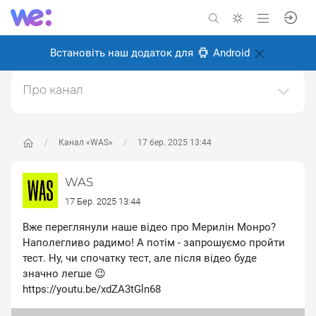
Встановіть наш додаток для
Android
Про канал
Історичний науково-популярний проєкт. Історія світу
та України.https://was.media/
Канал «WAS»
17 бер. 2025 13:44
Створено: 8 січня 2025
Відповідальні:
WAS Популярна історія
WAS
17 Бер. 2025 13:44
Вже переглянули наше відео про Мерилін Монро?
Наполегливо радимо! А потім - запрошуємо пройти
тест. Ну, чи спочатку тест, але після відео буде
значно легше 😉
https://youtu.be/xdZA3tGln68