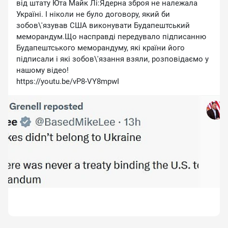
від штату Юта Майк Лі:Ядерна зброя не належала
Україні. І ніколи не було договору, який би
зобов\'язував США виконувати Будапештський
меморандум.Що насправді передувало підписанню
Будапештського меморандуму, які країни його
підписали і які зобов\'язання взяли, розповідаємо у
нашому відео!
https://youtu.be/vP8-VY8mpwI