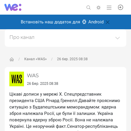
Встановіть наш додаток для
Android
Про канал
Історичний науково-популярний проєкт. Історія світу
та України.https://was.media/
Канал «WAS»
26 бер. 2025 08:38
Створено: 8 січня 2025
Відповідальні:
WAS Популярна історія
WAS
26 Бер. 2025 08:38
Цікаві дописи у мережі Х. Спецпредставник
президента США Річард Гренелл:Давайте прояснимо
ситуацію з Будапештським меморандумом: ядерна
зброя належала Росії, це були її залишки. Україна
повернула ядерну зброю Росії. Вона не належала
Україні. Це незручний факт.Сенатор-республіканець