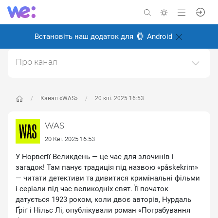
Встановіть наш додаток для
Android
Про канал
Історичний науково-популярний проєкт. Історія світу
та України.https://was.media/
Канал «WAS»
20 кві. 2025 16:53
Створено: 8 січня 2025
Відповідальні:
WAS Популярна історія
WAS
20 Кві. 2025 16:53
У Норвегії Великдень — це час для злочинів і
загадок! Там панує традиція під назвою «påskekrim»
— читати детективи та дивитися кримінальні фільми
і серіали під час великодніх свят. Її початок
датується 1923 роком, коли двоє авторів, Нурдаль
Ґріґ і Нільс Лі, опублікували роман «Пограбування