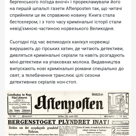
бергенського поїзда вночі» і прорекламували його
на першій шпальті газети Aftenposten так, що читачі
сприйняли це як справжню новину. Книга стала
бестселером, і з того часу кримінальні історії стали
невід’ємною частиною норвезького Великодня.
Сьогодні під час великодніх канікул норвежці
вирушають до гірських хатин, де читають детективи,
дивляться кримінальні серіали та навіть розгадують
міні-детективи на упаковках молока. Видавництва
випускають нові кримінальні романи спеціально до
свят, а телебачення транслює цілі сезони
детективних серіалів нон-стоп.