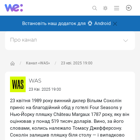
Встановіть наш додаток для
Android
Про канал
Історичний науково-популярний проєкт. Історія світу
та України.https://was.media/
Канал «WAS»
23 кві. 2025 19:00
Створено: 8 січня 2025
Відповідальні:
WAS Популярна історія
WAS
23 Кві. 2025 19:00
23 квітня 1989 року винний дилер Вільям Соколін
приніс на благодійний обід у готелі Four Seasons у
Нью-Йорку пляшку Château Margaux 1787 року, яку він
оцінював у понад 519 тисяч доларів. Вино, за його
словами, колись належало Томасу Джефферсону.
Соколін залишив пляшку біля столу — і випадково