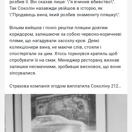
розбив її. Він сказав лише: \"я вчинив вбивство\".
Так Соколін назавжди увійшов в історію, як
\"Продавець вина, який розбив знамениту пляшку\".
Вільям вийшов і поніс рештки пляшки довгим
коридором, залишаючи за собою червоно-коричневі
плями, що нагадували засохлу кров. Деякі
колекціонери вина, не маючи слів, стояли і
спостерігали за цим. Хтось торкнувся крапель щоб
спробувати їх на смак. Менеджер ресторану, визнав
залишки несмачними, зробивши висновок, що вони
зіпсувалися.
Страхова компанія згодом виплатила Соколіну 212
тисяч доларів.