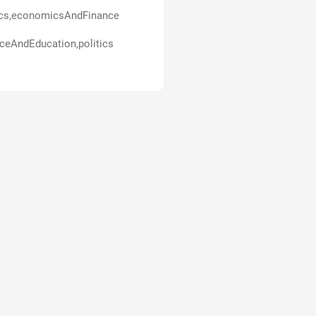
ics,economicsAndFinance
ceAndEducation,politics