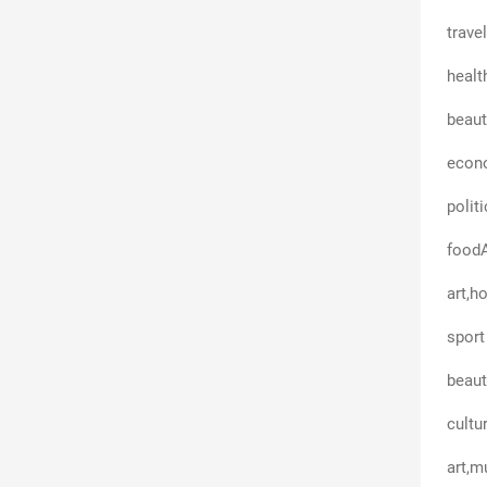
trave
healt
beaut
econ
politi
foodA
art,h
sport
beaut
cultu
art,m