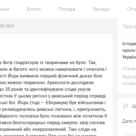
ини
Блоги
Погода
Заходи
Ог
Про 
025 18:51
Істор
проєкт
Україн
битв гладіаторів із тваринами не було. Так,
Створе
 але ж багато чого можна намалювати і описати.І
місті Йорк виявили перший фізичний доказ бою
Відпо
кою хижою твариною. Археологи дослідили
історі
до 35 років та ідентифікували сліди укусів
стках.У цьому регіоні у римський період справді
кі бої. Йорк (тоді — Еборакум) був військовим і
 розміщувались римські легіони, і, припускають,
айденого чоловіка було поховано між початком II
Дата п
с стався безпосередньо перед смертю: звір схопив
 поранений або знерухомлений. Такі сліди на