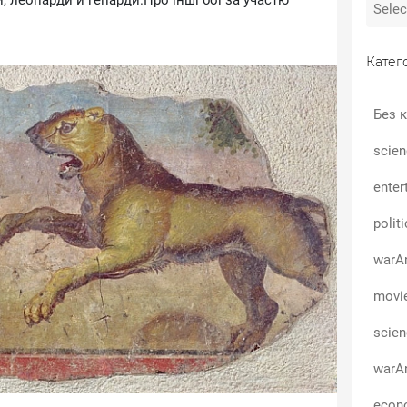
, леопарди й гепарди.Про інші бої за участю
Катего
Без к
scien
enter
polit
warA
movi
scie
warA
econo