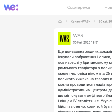
Соцмережа
Нов
Канал «WAS»
30 кві. 2
WAS
30 Кві. 2025 18:51
Ще донедавна жодних доказів 
існували зображення і описи,
ось нарешті у британському 
римського гладіатора з вели
скелет чоловіка віком від 26 
великого хижака на тазових кі
могли проводитися гладіаторсь
адміністративним центром, де
що міг існувати амфітеатр.Зн
і кінцем IV століття н.е. Уку
бійця за стегно, коли той був