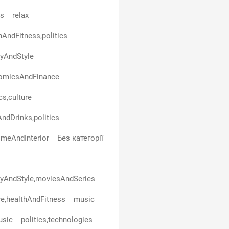
ls
relax
hAndFitness,politics
yAndStyle
omicsAndFinance
cs,culture
ndDrinks,politics
omeAndInterior
Без категорії
yAndStyle,moviesAndSeries
re,healthAndFitness
music
usic
politics,technologies