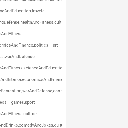
ceAndEducation,travels
dDefense,healthAndFitness,culture
hAndFitness
micsAndFinance,politics
art
ics,warAndDefense
hAndFitness,scienceAndEducation
ndInterior,economicsAndFinance,scienceAndEducation,entertain
eRecreation,warAndDefense,economicsAndFinance,healthAndFitne
ness
games,sport
hAndFitness,culture
ndDrinks,comedyAndJokes,culture,scienceAndEducation,travels,en