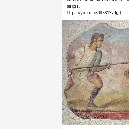
кістках залишають леви, тигри
звірів.
https://youtu.be/IiIzS1XzJgU