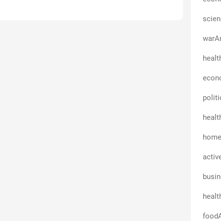
scien
warAn
healt
econo
polit
healt
homeA
activ
busi
healt
foodA