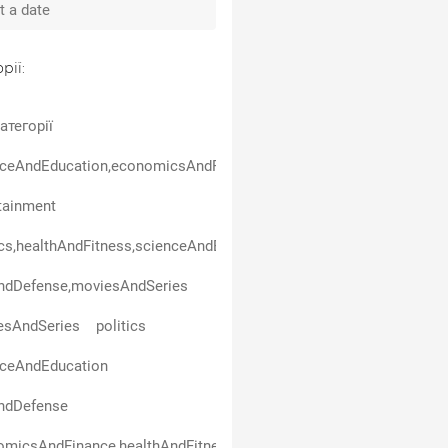
рії:
атегорії
ceAndEducation,economicsAndFinance,warAndDefense,healthAndFi
tainment
ics,healthAndFitness,scienceAndEducation
ndDefense,moviesAndSeries
esAndSeries
politics
nceAndEducation
ndDefense
micsAndFinance,healthAndFitness,scienceAndEducation,entertai