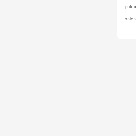
polit
scien