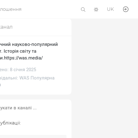
олошення
UK
канал
ичний науково-популярний
. Історія світу та
и.https://was.media/
но: 8 січня 2025
відальні:
WAS Популярна
я
ублікації: