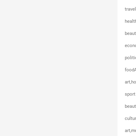
trave
healt
beaut
econ
politi
foodA
art,h
sport
beaut
cultu
art,m