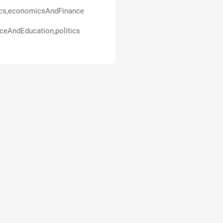
ics,economicsAndFinance
ceAndEducation,politics