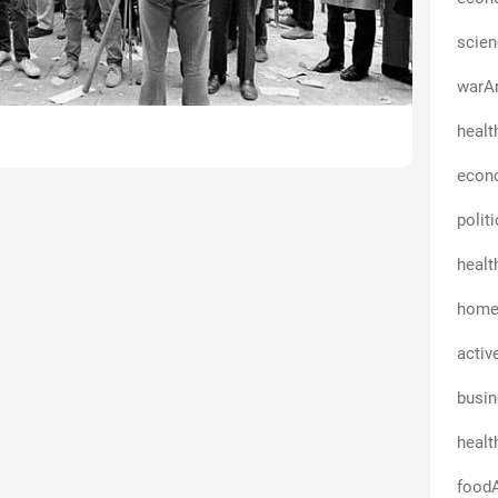
scien
warAn
healt
econo
polit
healt
homeA
activ
busi
healt
foodA