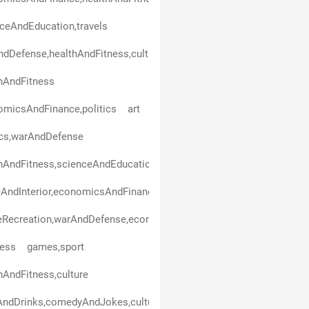
ceAndEducation,travels
dDefense,healthAndFitness,culture
hAndFitness
micsAndFinance,politics
art
ics,warAndDefense
hAndFitness,scienceAndEducation
ndInterior,economicsAndFinance,scienceAndEducation,entertain
eRecreation,warAndDefense,economicsAndFinance,healthAndFitne
ness
games,sport
hAndFitness,culture
ndDrinks,comedyAndJokes,culture,scienceAndEducation,travels,en