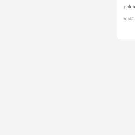
polit
scien