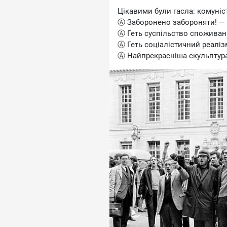
Цікавими були гасла: комуніст
Ⓐ Заборонено забороняти! —
Ⓐ Геть суспільство споживан
Ⓐ Геть соціалістичний реаліз
Ⓐ Найпрекрасніша скульптура