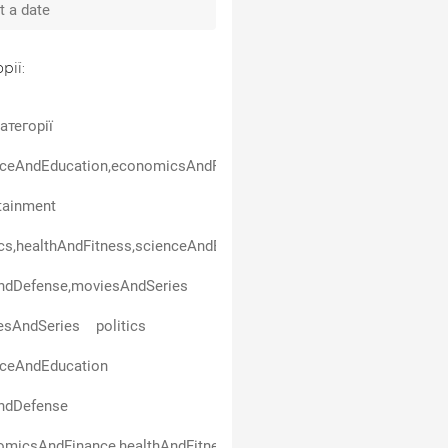
рії:
атегорії
ceAndEducation,economicsAndFinance,warAndDefense,healthAndFi
tainment
ics,healthAndFitness,scienceAndEducation
ndDefense,moviesAndSeries
esAndSeries
politics
nceAndEducation
ndDefense
micsAndFinance,healthAndFitness,scienceAndEducation,entertai