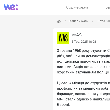
Соцмережа
Нов
Канал «WAS»
3 тра. 2
WAS
3 Тра. 2025 10:08
3 травня 1968 року студенти 
дій», вийшли на демонстрацію
поліцейська присутність у кам
системи. Акція почалась як п
жорстким втручанням поліції
Цього ж місяця до студентів 
профспілки та мільйони робіт
барикади, захоплення універси
68» і стали однією з найбіль
Європі.