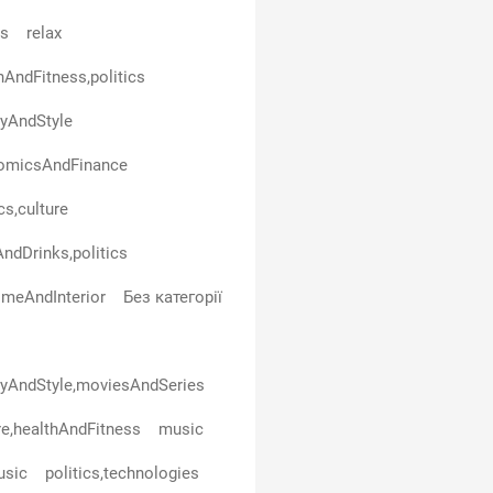
ls
relax
hAndFitness,politics
yAndStyle
omicsAndFinance
cs,culture
ndDrinks,politics
omeAndInterior
Без категорії
yAndStyle,moviesAndSeries
re,healthAndFitness
music
usic
politics,technologies