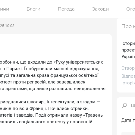
ини
Блоги
Погода
Заходи
Ог
Про 
025 10:08
Істор
проєкт
Україн
Сорбонни, що входили до «Руху університетських
Створе
 в Парижі. Їх обурювали масові відрахування,
пусі та загальна криза французької освітньої
Відпо
ротест проти репресій, але завершилася
історі
 та арештами, що лише розпалило невдоволення.
приєдналися школярі, інтелектуали, а згодом —
ників по всій Франції. Почались страйки,
тетів і заводів. Події отримали назву «Травень
Дата п
ших хвиль соціального протесту у повоєнній