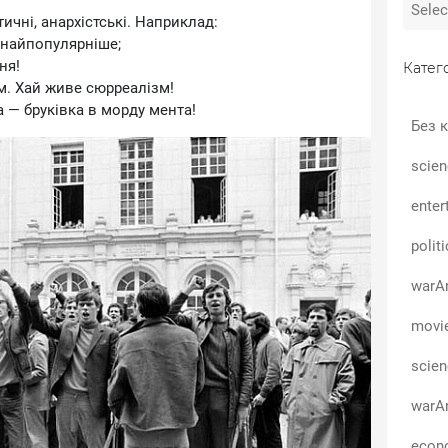
ичні, анархістські. Наприклад:
 найпопулярніше;
ня!
Катего
м. Хай живе сюрреалізм!
 — бруківка в морду мента!
Без к
scien
enter
polit
warA
movi
scie
warA
econo