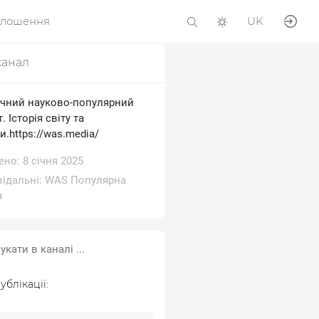
олошення
UK
канал
ичний науково-популярний
. Історія світу та
и.https://was.media/
но: 8 січня 2025
відальні:
WAS Популярна
я
ублікації: