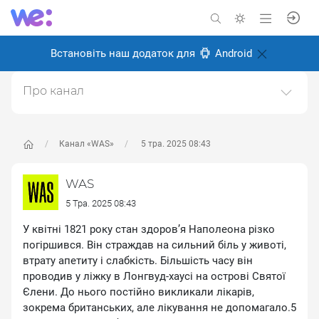
Встановіть наш додаток для
Android
Про канал
Історичний науково-популярний проєкт. Історія світу
та України.https://was.media/
Канал «WAS»
5 тра. 2025 08:43
Створено: 8 січня 2025
Відповідальні:
WAS Популярна історія
WAS
5 Тра. 2025 08:43
У квітні 1821 року стан здоров’я Наполеона різко
погіршився. Він страждав на сильний біль у животі,
втрату апетиту і слабкість. Більшість часу він
проводив у ліжку в Лонгвуд-хаусі на острові Святої
Єлени. До нього постійно викликали лікарів,
зокрема британських, але лікування не допомагало.5