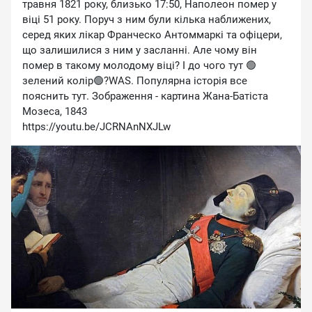
травня 1821 року, близько 17:50, Наполеон помер у
віці 51 року. Поруч з ним були кілька наближених,
серед яких лікар Франческо Антоммаркі та офіцери,
що залишилися з ним у засланні. Але чому він
помер в такому молодому віці? І до чого тут 🟢
зелений колір🟢?WAS. Популярна історія все
пояснить тут. Зображення - картина Жана-Батіста
Мозеса, 1843
https://youtu.be/JCRNAnNXJLw