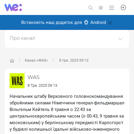
Встановіть наш додаток для
Android
Про канал
Історичний науково-популярний проєкт. Історія світу
та України.https://was.media/
Канал «WAS»
8 тра. 2025 09:13
Створено: 8 січня 2025
Відповідальні:
WAS Популярна історія
WAS
8 Тра. 2025 09:13
Начальник штабу Верховного головнокомандування
збройними силами Німеччини генерал-фельдмаршал
Вільгельм Кейтель 8 травня о 22:43 за
центральноєвропейським часом (о 00:43, 9 травня за
московським) у берлінському передмісті Карлсгорст
у будівлі колишньої їдальні військово-інженерного