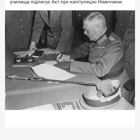
училища підписує Акт про капітуляцію Німеччини.