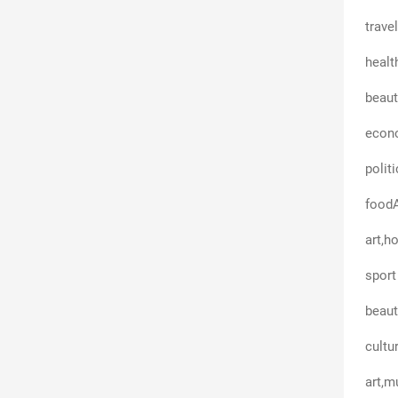
trave
healt
beaut
econ
politi
foodA
art,h
sport
beaut
cultu
art,m