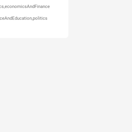
ics,economicsAndFinance
ceAndEducation,politics