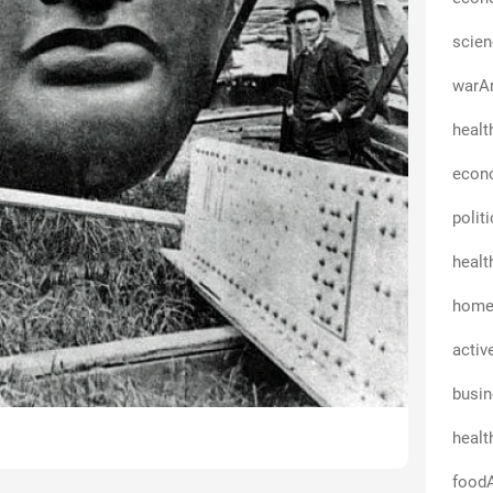
scien
warAn
healt
econo
polit
healt
homeA
activ
busi
healt
foodA