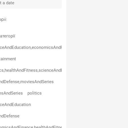
рії:
атегорії
ceAndEducation,economicsAndFinance,warAndDefense,healthAndFi
tainment
ics,healthAndFitness,scienceAndEducation
ndDefense,moviesAndSeries
esAndSeries
politics
nceAndEducation
ndDefense
micsAndFinance,healthAndFitness,scienceAndEducation,entertai