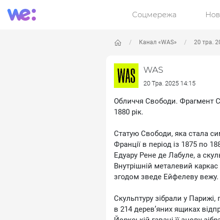
Соцмережа
Нов
Канал «WAS»
20 тра. 2
WAS
20 Тра. 2025 14:15
Обличчя Свободи. Фрагмент Ст
1880 рік.
Статую Свободи, яка стала с
Франції в період із 1875 по 1
Едуару Рене де Лабуле, а ску
Внутрішній металевий каркас
згодом зведе Ейфелеву вежу.
Скульптуру зібрали у Парижі, п
в 214 дерев’яних ящиках відп