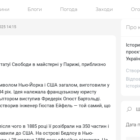
ини
Блоги
Погода
Заходи
Ог
Про 
025 14:15
Істор
проєкт
Україн
атуї Свободи в майстерні у Парижі, приблизно
Створе
Відпо
имволом Нью-Йорка і США загалом, виготовили у
історі
884 рік. Ідея належала французькому юристу
льптором виступив Фредерік Огюст Бартольді.
 створив інженер Гюстав Ейфель — той самий, що
Дата п
ісля чого в 1885 році її розібрали на 350 частин і
равили до США. На острові Бедлоу в Нью-