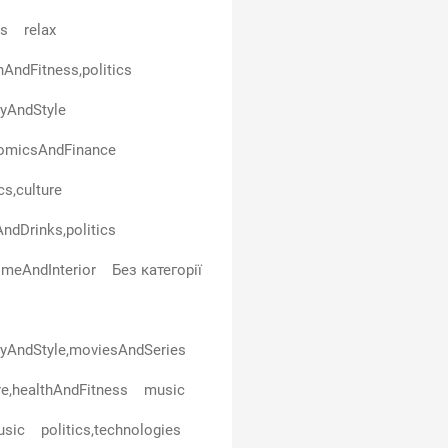
ls
relax
hAndFitness,politics
yAndStyle
omicsAndFinance
cs,culture
ndDrinks,politics
omeAndInterior
Без категорії
yAndStyle,moviesAndSeries
re,healthAndFitness
music
usic
politics,technologies