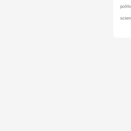
polit
scien