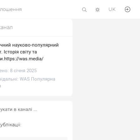
олошення
UK
канал
ичний науково-популярний
. Історія світу та
и.https://was.media/
но: 8 січня 2025
відальні:
WAS Популярна
я
ублікації: