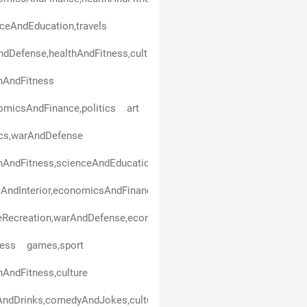
ceAndEducation,travels
dDefense,healthAndFitness,culture
hAndFitness
micsAndFinance,politics
art
ics,warAndDefense
hAndFitness,scienceAndEducation
ndInterior,economicsAndFinance,scienceAndEducation,entertain
eRecreation,warAndDefense,economicsAndFinance,healthAndFitne
ness
games,sport
hAndFitness,culture
ndDrinks,comedyAndJokes,culture,scienceAndEducation,travels,en