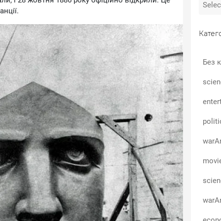
али, і 28 жовтня 1886 року офіційно відкрили. Це
анції.
Катего
Без к
scien
enter
polit
warA
movi
scie
warA
econo