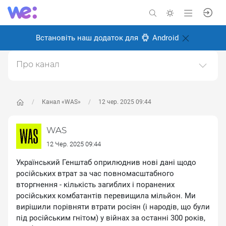
Встановіть наш додаток для
Android
Про канал
Історичний науково-популярний проєкт. Історія світу
та України.https://was.media/
Канал «WAS»
12 чер. 2025 09:44
Створено: 8 січня 2025
Відповідальні:
WAS Популярна історія
WAS
12 Чер. 2025 09:44
Український Генштаб оприлюднив нові дані щодо
російських втрат за час повномасштабного
вторгнення - кількість загиблих і поранених
російських комбатантів перевищила мільйон. Ми
вирішили порівняти втрати росіян (і народів, що були
під російським гнітом) у війнах за останні 300 років,