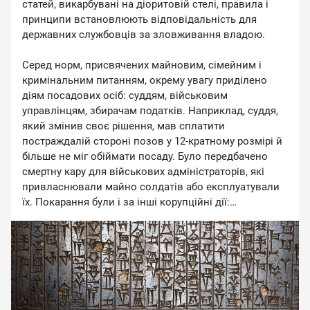
статей, викарбувані на діоритовій стелі, правила і
принципи встановлюють відповідальність для
державних службовців за зловживання владою.
Серед норм, присвячених майновим, сімейним і
кримінальним питанням, окрему увагу приділено
діям посадових осіб: суддям, військовим
управлінцям, збирачам податків. Наприклад, суддя,
який змінив своє рішення, мав сплатити
постраждалій стороні позов у 12-кратному розмірі й
більше не міг обіймати посаду. Було передбачено
смертну кару для військових адміністраторів, які
привласнювали майно солдатів або експлуатували
їх. Покарання були і за інші корупційні дії:
фальсифікація документів, підкуп, зловживання
владою.