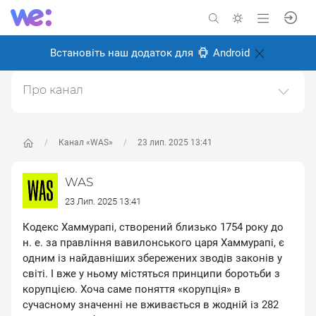
Встановіть наш додаток для
Android
Про канал
Історичний науково-популярний проєкт. Історія світу
та України.https://was.media/
Канал «WAS»
23 лип. 2025 13:41
Створено: 8 січня 2025
Відповідальні:
WAS Популярна історія
WAS
23 Лип. 2025 13:41
Кодекс Хаммурапі, створений близько 1754 року до
н. е. за правління вавилонського царя Хаммурапі, є
одним із найдавніших збережених зводів законів у
світі. І вже у ньому містяться принципи боротьби з
корупцією. Хоча саме поняття «корупція» в
сучасному значенні не вживається в жодній із 282