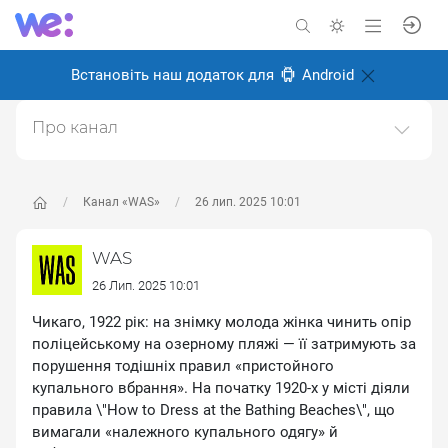
Встановіть наш додаток для
Android
Про канал
Історичний науково-популярний проєкт. Історія світу
та України.https://was.media/
Канал «WAS»
26 лип. 2025 10:01
Створено: 8 січня 2025
Відповідальні:
WAS Популярна історія
WAS
26 Лип. 2025 10:01
Чикаго, 1922 рік: на знімку молода жінка чинить опір
поліцейському на озерному пляжі — її затримують за
порушення тодішніх правил «пристойного
купального вбрання». На початку 1920‑х у місті діяли
правила \"How to Dress at the Bathing Beaches\", що
вимагали «належного купального одягу» й