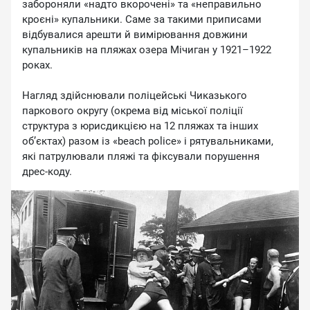
забороняли «надто вкорочені» та «неправильно
кроєні» купальники. Саме за такими приписами
відбувалися арешти й вимірювання довжини
купальників на пляжах озера Мічиган у 1921–1922
роках.
Нагляд здійснювали поліцейські Чиказького
паркового округу (окрема від міської поліції
структура з юрисдикцією на 12 пляжах та інших
об’єктах) разом із «beach police» і рятувальниками,
які патрулювали пляжі та фіксували порушення
дрес‑коду.