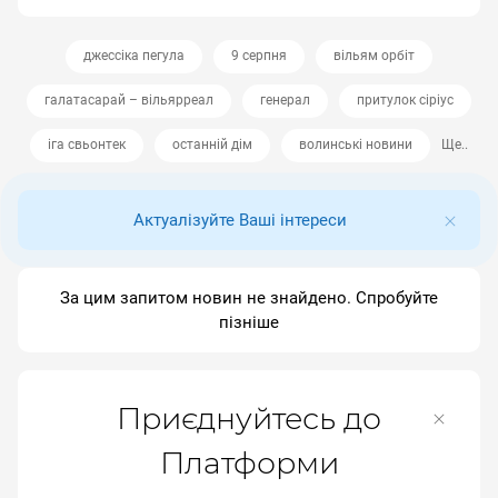
джессіка пегула
9 серпня
вільям орбіт
галатасарай – вільярреал
генерал
притулок сіріус
іга свьонтек
останній дім
волинські новини
Ще..
Актуалізуйте Ваші інтереси
За цим запитом новин не знайдено. Спробуйте
пізніше
Приєднуйтесь до
Платформи