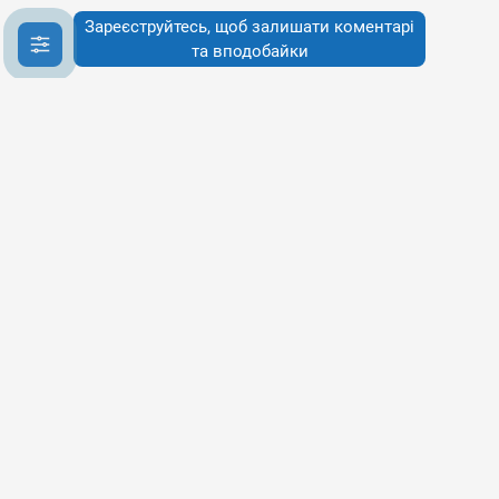
Зареєструйтесь, щоб залишати коментарі
та вподобайки
Інфо
Інфо
Про сервіси
Наше бачення
Публічна Оферта
Політика конфіденційності
Політика використання cookies