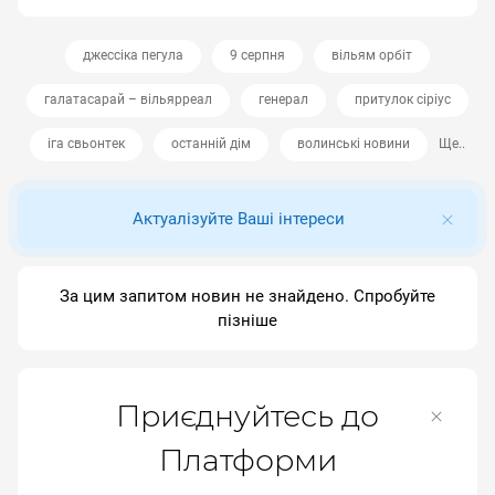
джессіка пегула
9 серпня
вільям орбіт
галатасарай – вільярреал
генерал
притулок сіріус
іга свьонтек
останній дім
волинські новини
Ще..
Актуалізуйте Ваші інтереси
За цим запитом новин не знайдено. Спробуйте
пізніше
Приєднуйтесь до
Платформи