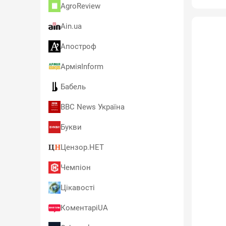
AgroReview
Ain.ua
Апостроф
АрміяInform
Бабель
BBC News Україна
Букви
Цензор.НЕТ
Чемпіон
Цікавості
КоментаріUA