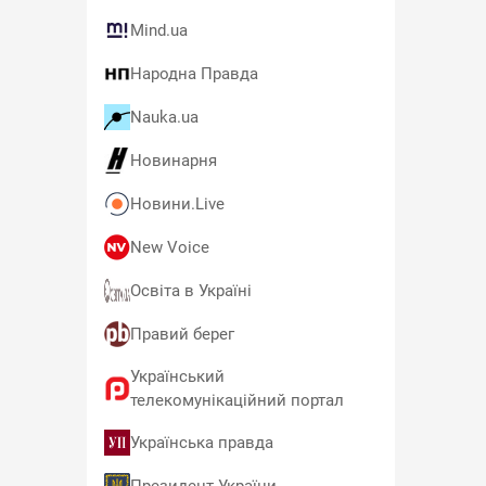
Mind.ua
Народна Правда
Nauka.ua
Новинарня
Новини.Live
New Voice
Освіта в Україні
Правий берег
Український
телекомунікаційний портал
Українська правда