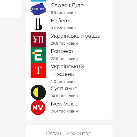
Слово і Діло
5.8 тис новин
Бабель
8.6 тис новин
Українська правда
29.8 тис новин
Еспресо
22.5 тис новин
Український
тиждень
1.3 тис новин
Суспільне
94.8 тис новин
New Voice
76.4 тис новин
Останні коментарі