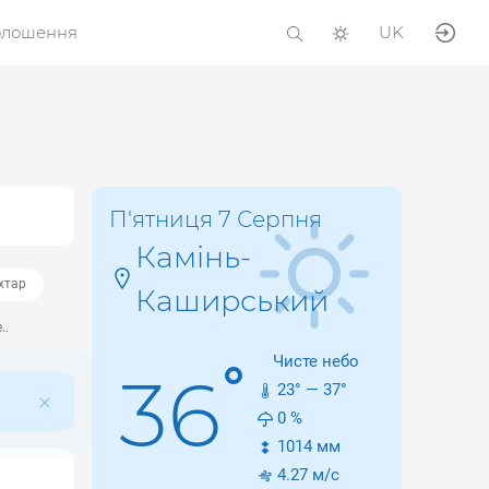
олошення
UK
П'ятниця 7 Серпня
Камінь-
хтар
Каширський
..
Чисте небо
°
36
23
° —
37
°
0
%
1014
мм
4.27
м/с