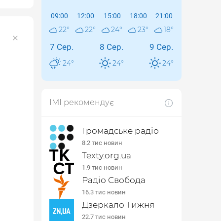
09:00
12:00
15:00
18:00
21:00
22
°
22
°
24
°
23
°
18
°
7 Сер.
8 Сер.
9 Сер.
24
°
24
°
24
°
ІМІ рекомендує
Громадське радіо
8.2 тис новин
Texty.org.ua
1.9 тис новин
Радіо Свобода
16.3 тис новин
Дзеркало Тижня
22.7 тис новин