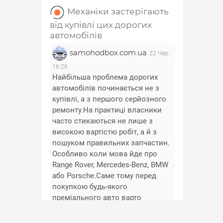
Механіки застерігають
від купівлі цих дорогих
автомобілів
samohodbox.com.ua
22 Чер.
16:26
Найбільша проблема дорогих
автомобілів починається не з
купівлі, а з першого серйозного
ремонту.На практиці власники
часто стикаються не лише з
високою вартістю робіт, а й з
пошуком правильних запчастин.
Особливо коли мова йде про
Range Rover, Mercedes-Benz, BMW
або Porsche.Саме тому перед
покупкою будь-якого
преміального авто варто
заздалегідь перевірити
доступність та вартість основних