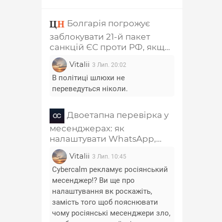
Болгарія погрожує
заблокувати 21-й пакет
санкцій ЄС проти РФ, якщо
з нього не приберуть главу
Vitalii
3 Лип. 20:02
РПЦ Кирила та
співзасновника "Лукойла"
В політиці шлюхи не
переведуться ніколи.
Двоетапна перевірка у
месенджерах: як
налаштувати WhatsApp,
Telegram, Signal, Viber і
Vitalii
3 Лип. 10:45
Messenger
Cybercalm рекламує росіянський
месенджер!? Ви ще про
налаштування вк роскажіть,
замість того щоб пояснювати
чому росіянські месенджери зло,