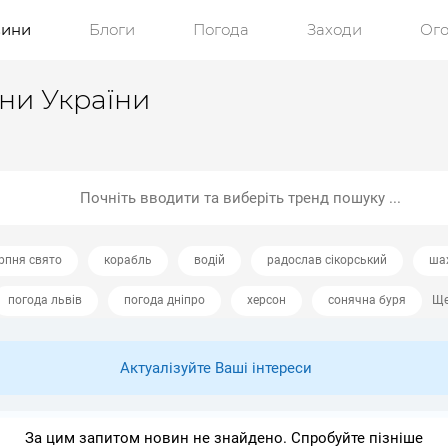
ини
Блоги
Погода
Заходи
Ог
ини України
ерпня свято
корабль
водій
радослав сікорський
ша
погода львів
погода дніпро
херсон
сонячна буря
Ще
Актуалізуйте Ваші інтереси
За цим запитом новин не знайдено. Спробуйте пізніше