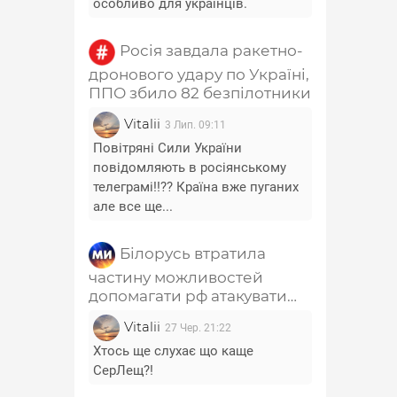
особливо для українців.
Росія завдала ракетно-
дронового удару по Україні,
ППО збило 82 безпілотники
Vitalii
3 Лип. 09:11
Повітряні Сили України
повідомляють в росіянському
телеграмі!!?? Країна вже пуганих
але все ще...
Білорусь втратила
частину можливостей
допомагати рф атакувати
Україну - Лещенко
Vitalii
27 Чер. 21:22
Хтось ще слухає що каще
СерЛещ?!