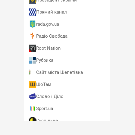
Президент України
Прямий канал
rada.gov.ua
Радіо Свобода
Root Nation
Рубрика
Сайт міста Шепетівка
ШоТам
Слово і Діло
Sport.ua
Суспільне
T4