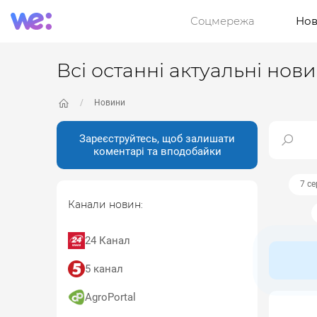
Соцмережа
Нов
Всі останні актуальні нов
Новини
Зареєструйтесь, щоб залишати
коментарі та вподобайки
7 с
Канали новин:
24 Канал
5 канал
AgroPortal