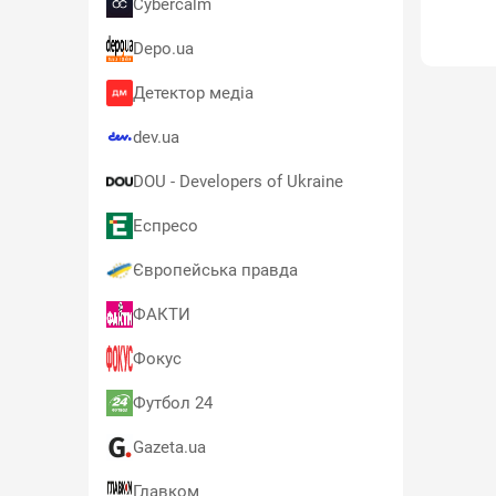
Cybercalm
Depo.ua
Детектор медіа
dev.ua
DOU - Developers of Ukraine
Еспресо
Європейська правда
ФАКТИ
Фокус
Футбол 24
Gazeta.ua
Главком