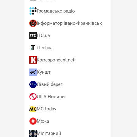
Громадське радіо
Інформатор Івано-Франківськ
ITC.ua
iTechua
Korrespondent.net
Куншт
Лівий берег
ЛІГА.Новини
MC.today
Межа
Мілітарний