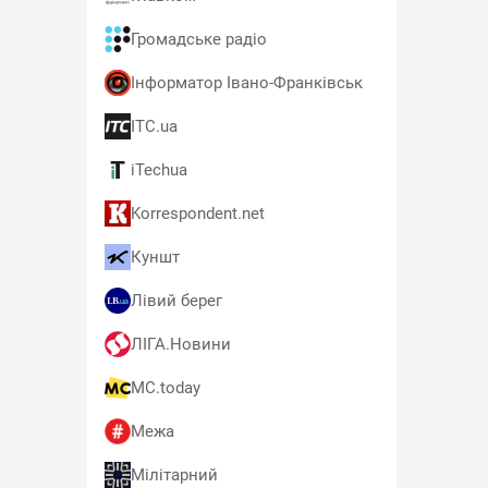
Громадське радіо
Інформатор Івано-Франківськ
ITC.ua
iTechua
Korrespondent.net
Куншт
Лівий берег
ЛІГА.Новини
MC.today
Межа
Мілітарний