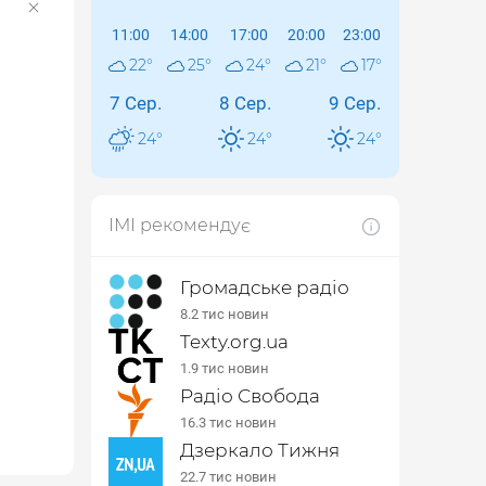
11:00
14:00
17:00
20:00
23:00
22
°
25
°
24
°
21
°
17
°
7 Сер.
8 Сер.
9 Сер.
24
°
24
°
24
°
ІМІ рекомендує
Громадське радіо
8.2 тис новин
Texty.org.ua
1.9 тис новин
Радіо Свобода
16.3 тис новин
Дзеркало Тижня
22.7 тис новин