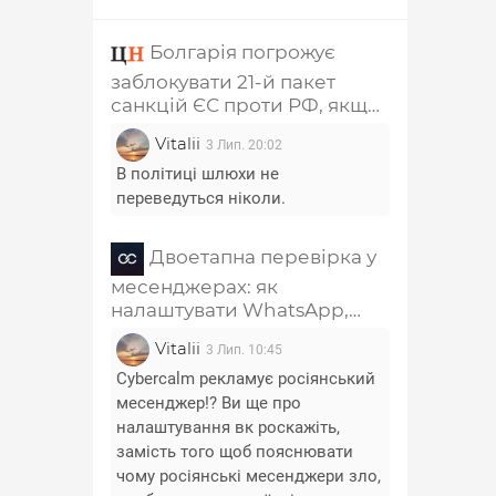
Болгарія погрожує
заблокувати 21-й пакет
санкцій ЄС проти РФ, якщо
з нього не приберуть главу
Vitalii
3 Лип. 20:02
РПЦ Кирила та
співзасновника "Лукойла"
В політиці шлюхи не
переведуться ніколи.
Двоетапна перевірка у
месенджерах: як
налаштувати WhatsApp,
Telegram, Signal, Viber і
Vitalii
3 Лип. 10:45
Messenger
Cybercalm рекламує росіянський
месенджер!? Ви ще про
налаштування вк роскажіть,
замість того щоб пояснювати
чому росіянські месенджери зло,