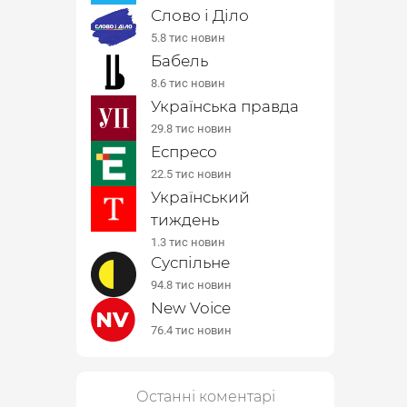
Слово і Діло
5.8 тис новин
Бабель
8.6 тис новин
Українська правда
29.8 тис новин
Еспресо
22.5 тис новин
Український
тиждень
1.3 тис новин
Суспільне
94.8 тис новин
New Voice
76.4 тис новин
Останні коментарі