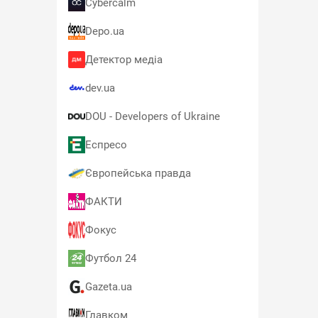
Cybercalm
Depo.ua
Детектор медіа
dev.ua
DOU - Developers of Ukraine
Еспресо
Європейська правда
ФАКТИ
Фокус
Футбол 24
Gazeta.ua
Главком