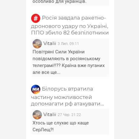
особливо для українців.
Росія завдала ракетно-
дронового удару по Україні,
ППО збило 82 безпілотники
Vitalii
3 Лип. 09:11
Повітряні Сили України
повідомляють в росіянському
телеграмі!!?? Країна вже пуганих
але все ще...
Білорусь втратила
частину можливостей
допомагати рф атакувати
Україну - Лещенко
Vitalii
27 Чер. 21:22
Хтось ще слухає що каще
СерЛещ?!