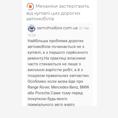
Механіки застерігають
від купівлі цих дорогих
автомобілів
samohodbox.com.ua
22 Чер.
16:26
Найбільша проблема дорогих
автомобілів починається не з
купівлі, а з першого серйозного
ремонту.На практиці власники
часто стикаються не лише з
високою вартістю робіт, а й з
пошуком правильних запчастин.
Особливо коли мова йде про
Range Rover, Mercedes-Benz, BMW
або Porsche.Саме тому перед
покупкою будь-якого
преміального авто варто
заздалегідь перевірити
доступність та вартість основних