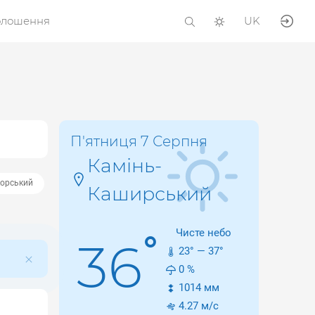
олошення
UK
П'ятниця 7 Серпня
Камінь-
корський
Каширський
Чисте небо
°
36
23
° —
37
°
0
%
1014
мм
4.27
м/с