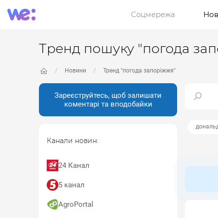
Соцмережа
Нов
Тренд пошуку "погода за
Новини
Тренд "погода запоріжжя"
Зареєструйтесь, щоб залишати
коментарі та вподобайки
дональ
Канали новин:
24 Канал
5 канал
AgroPortal