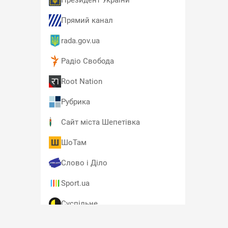
Президент України
Прямий канал
rada.gov.ua
Радіо Свобода
Root Nation
Рубрика
Сайт міста Шепетівка
ШоТам
Слово і Діло
Sport.ua
Суспільне
T4