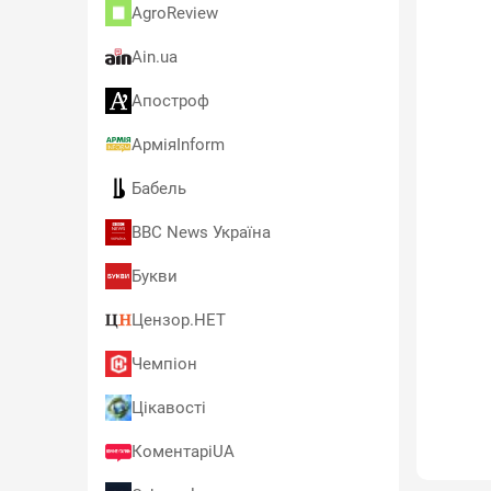
AgroReview
Ain.ua
Апостроф
АрміяInform
Бабель
BBC News Україна
Букви
Цензор.НЕТ
Чемпіон
Цікавості
КоментаріUA