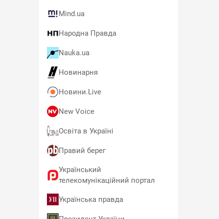
Mind.ua
Народна Правда
Nauka.ua
Новинарня
Новини.Live
New Voice
Освіта в Україні
Правий берег
Український
телекомунікаційний портал
Українська правда