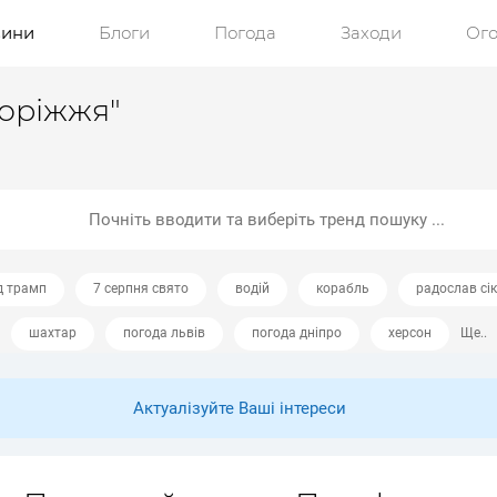
ини
Блоги
Погода
Заходи
Ог
поріжжя"
д трамп
7 серпня свято
водій
корабль
радослав сі
шахтар
погода львів
погода дніпро
херсон
Ще..
Актуалізуйте Ваші інтереси