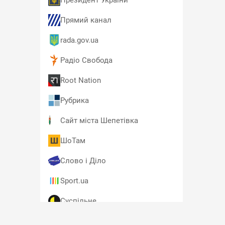
Президент України
Прямий канал
rada.gov.ua
Радіо Свобода
Root Nation
Рубрика
Сайт міста Шепетівка
ШоТам
Слово і Діло
Sport.ua
Суспільне
T4