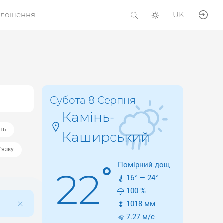
олошення
UK
Субота 8 Серпня
Камінь-
сть
Каширський
'язку
Помірний дощ
°
22
16
° —
24
°
100
%
1018
мм
7.27
м/с