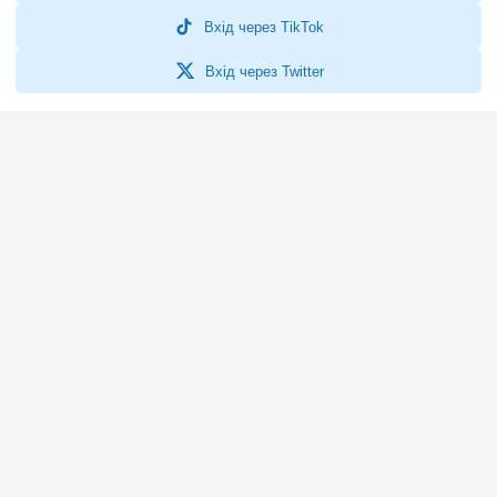
Вхід через TikTok
Вхід через Twitter