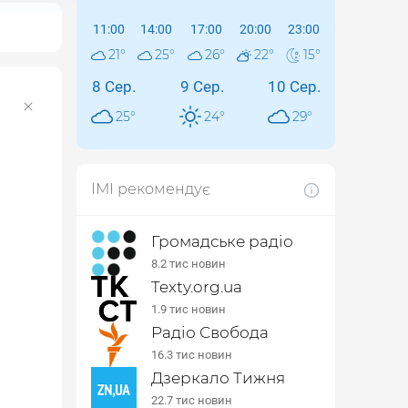
11:00
14:00
17:00
20:00
23:00
21
°
25
°
26
°
22
°
15
°
8 Сер.
9 Сер.
10 Сер.
25
°
24
°
29
°
ІМІ рекомендує
Громадське радіо
8.2 тис новин
Texty.org.ua
1.9 тис новин
Радіо Свобода
16.3 тис новин
Дзеркало Тижня
22.7 тис новин