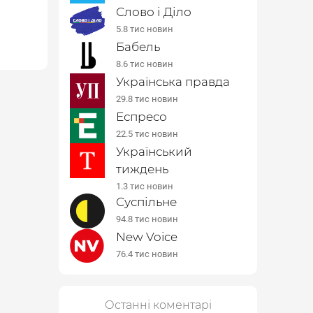
Слово і Діло
5.8 тис новин
Бабель
8.6 тис новин
Українська правда
29.8 тис новин
Еспресо
22.5 тис новин
Український
тиждень
1.3 тис новин
Суспільне
94.8 тис новин
New Voice
76.4 тис новин
Останні коментарі