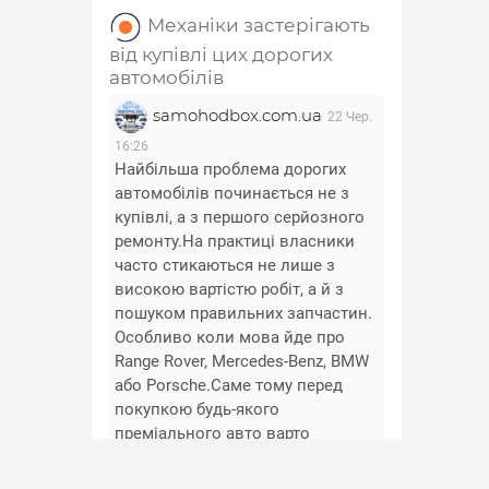
Механіки застерігають
від купівлі цих дорогих
автомобілів
samohodbox.com.ua
22 Чер.
16:26
Найбільша проблема дорогих
автомобілів починається не з
купівлі, а з першого серйозного
ремонту.На практиці власники
часто стикаються не лише з
високою вартістю робіт, а й з
пошуком правильних запчастин.
Особливо коли мова йде про
Range Rover, Mercedes-Benz, BMW
або Porsche.Саме тому перед
покупкою будь-якого
преміального авто варто
заздалегідь перевірити
доступність та вартість основних