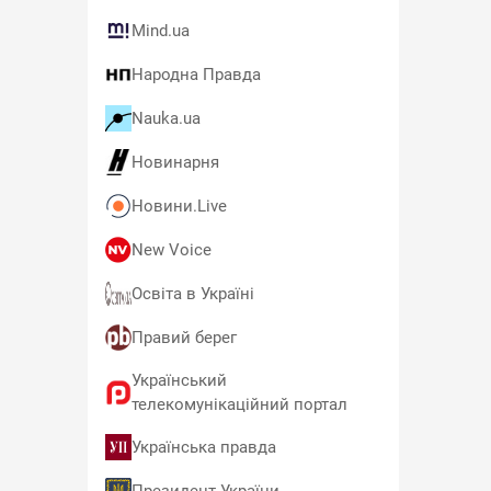
Mind.ua
Народна Правда
Nauka.ua
Новинарня
Новини.Live
New Voice
Освіта в Україні
Правий берег
Український
телекомунікаційний портал
Українська правда