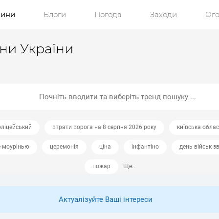
ини
Блоги
Погода
Заходи
Ог
ини України
оліцейський
втрати ворога на 8 серпня 2026 року
київська обла
 моурінью
церемонія
ціна
інфантіно
день військ зв
пожар
Ще..
Актуалізуйте Ваші інтереси