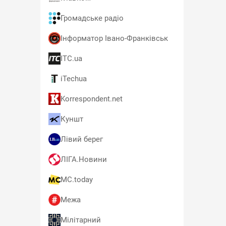
Громадське радіо
Інформатор Івано-Франківськ
ITC.ua
iTechua
Korrespondent.net
Куншт
Лівий берег
ЛІГА.Новини
MC.today
Межа
Мілітарний