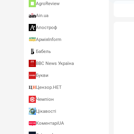
AgroReview
Ain.ua
Апостроф
АрміяInform
Бабель
BBC News Україна
Букви
Цензор.НЕТ
Чемпіон
Цікавості
КоментаріUA