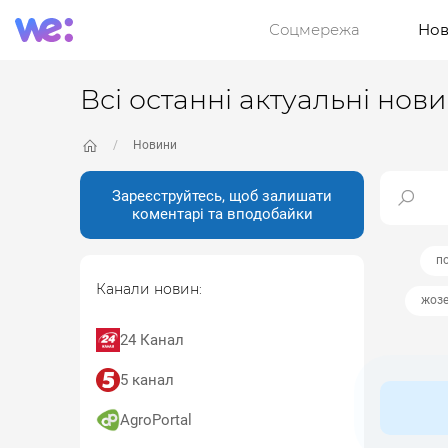
Соцмережа
Нов
Всі останні актуальні нов
Новини
Зареєструйтесь, щоб залишати
коментарі та вподобайки
п
Канали новин:
жозе
24 Канал
5 канал
AgroPortal