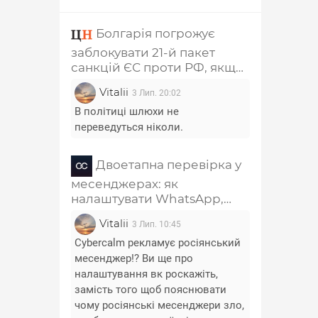
Болгарія погрожує
заблокувати 21-й пакет
санкцій ЄС проти РФ, якщо
з нього не приберуть главу
Vitalii
3 Лип. 20:02
РПЦ Кирила та
співзасновника "Лукойла"
В політиці шлюхи не
переведуться ніколи.
Двоетапна перевірка у
месенджерах: як
налаштувати WhatsApp,
Telegram, Signal, Viber і
Vitalii
3 Лип. 10:45
Messenger
Cybercalm рекламує росіянський
месенджер!? Ви ще про
налаштування вк роскажіть,
замість того щоб пояснювати
чому росіянські месенджери зло,