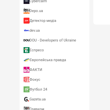
Cybercalm
Depo.ua
Детектор медіа
dev.ua
DOU - Developers of Ukraine
Еспресо
Європейська правда
ФАКТИ
Фокус
Футбол 24
Gazeta.ua
Главком