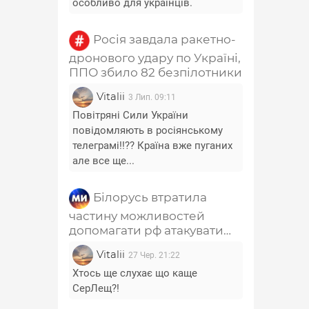
особливо для українців.
Росія завдала ракетно-
дронового удару по Україні,
ППО збило 82 безпілотники
Vitalii
3 Лип. 09:11
Повітряні Сили України
повідомляють в росіянському
телеграмі!!?? Країна вже пуганих
але все ще...
Білорусь втратила
частину можливостей
допомагати рф атакувати
Україну - Лещенко
Vitalii
27 Чер. 21:22
Хтось ще слухає що каще
СерЛещ?!