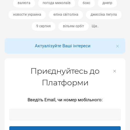
валюта
погода миколаїв
бокс
днепр
новости украина
еліна світоліна
джессіка пегула
9 серпня
вільям орбіт
Ще..
Актуалізуйте Ваші інтереси
Приєднуйтесь до
Платформи
Введіть Email, чи номер мобільного: