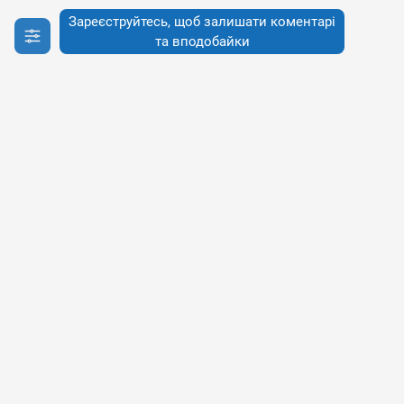
Зареєструйтесь, щоб залишати коментарі
та вподобайки
Інфо
Інфо
Про сервіси
Наше бачення
Публічна Оферта
Політика конфіденційності
Політика використання cookies