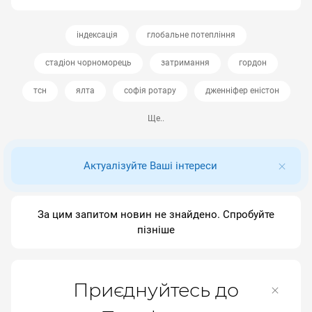
індексація
глобальне потепління
стадіон чорноморець
затримання
гордон
тсн
ялта
софія ротару
дженніфер еністон
Ще..
Актуалізуйте Ваші інтереси
За цим запитом новин не знайдено. Спробуйте
пізніше
Приєднуйтесь до