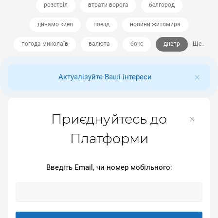
розстріл
втрати ворога
белгород
динамо киев
поезд
новини житомира
погода миколаїв
валюта
бокс
днепр
Ще..
Актуалізуйте Ваші інтереси
Приєднуйтесь до
Платформи
Введіть Email, чи номер мобільного: