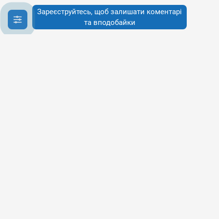
Зареєструйтесь, щоб залишати коментарі
та вподобайки
Інфо
Інфо
Про сервіси
Наше бачення
Публічна Оферта
Політика конфіденційності
Політика використання cookies