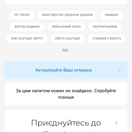
піт гегсет
міністерство оборони україни
генерал
віктор ющенко
військовий облік
костянтинівка
яке сьогодні свято
свято сьогодні
стрибки у висоту
Ще..
Актуалізуйте Ваші інтереси
За цим запитом новин не знайдено. Спробуйте
пізніше
Приєднуйтесь до