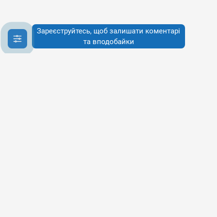
Зареєструйтесь, щоб залишати коментарі
та вподобайки
Інфо
Інфо
Про сервіси
Наше бачення
Публічна Оферта
Політика конфіденційності