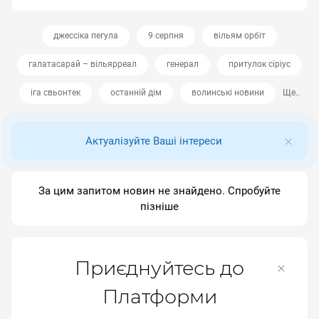
джессіка пегула
9 серпня
вільям орбіт
галатасарай – вільярреал
генерал
притулок сіріус
іга свьонтек
останній дім
волинські новини
Ще..
Актуалізуйте Ваші інтереси
За цим запитом новин не знайдено. Спробуйте
пізніше
Приєднуйтесь до
Платформи