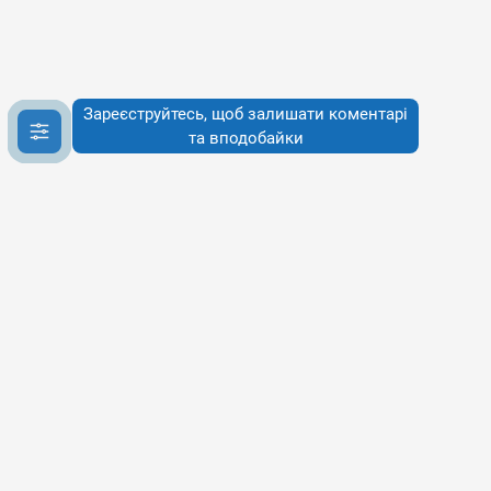
Зареєструйтесь, щоб залишати коментарі
та вподобайки
Інфо
Інфо
Про сервіси
Наше бачення
Публічна Оферта