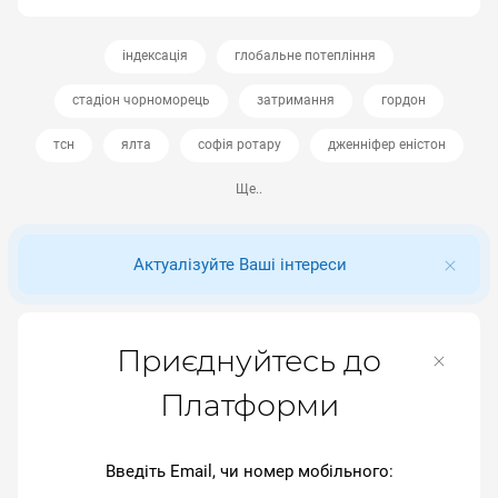
індексація
глобальне потепління
стадіон чорноморець
затримання
гордон
тсн
ялта
софія ротару
дженніфер еністон
Ще..
Актуалізуйте Ваші інтереси
Приєднуйтесь до
Платформи
Введіть Email, чи номер мобільного: