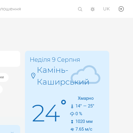
олошення
UK
Неділя 9 Серпня
Камінь-
їни
Каширський
Хмарно
°
24
14
° —
25
°
0
%
1020
мм
7.65
м/с