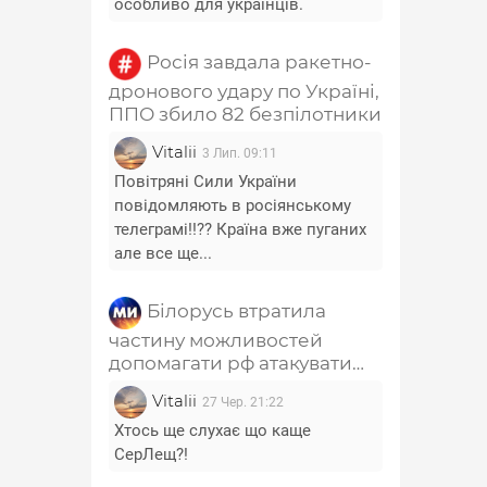
особливо для українців.
Росія завдала ракетно-
дронового удару по Україні,
ППО збило 82 безпілотники
Vitalii
3 Лип. 09:11
Повітряні Сили України
повідомляють в росіянському
телеграмі!!?? Країна вже пуганих
але все ще...
Білорусь втратила
частину можливостей
допомагати рф атакувати
Україну - Лещенко
Vitalii
27 Чер. 21:22
Хтось ще слухає що каще
СерЛещ?!