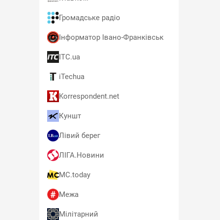
Громадське радіо
Інформатор Івано-Франківськ
ITC.ua
iTechua
Korrespondent.net
Куншт
Лівий берег
ЛІГА.Новини
MC.today
Межа
Мілітарний