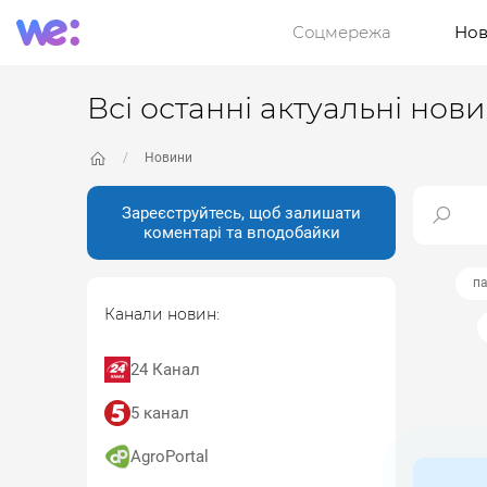
Соцмережа
Нов
Всі останні актуальні нов
Новини
Зареєструйтесь, щоб залишати
коментарі та вподобайки
п
Канали новин:
24 Канал
5 канал
AgroPortal