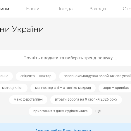
ини
Блоги
Погода
Заходи
Ог
ини України
альне
епіцентр – шахтар
головнокомандувач збройних сил укра
мотоцикліст
манчестер сіті – атлетіко мадрид
зоря – кривбас
макс ферстаппен
втрати ворога на 9 серпня 2026 року
привітання з днем будівельника
Ще..