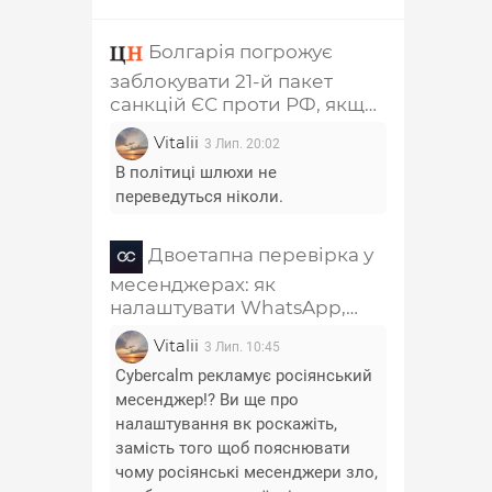
Болгарія погрожує
заблокувати 21-й пакет
санкцій ЄС проти РФ, якщо
з нього не приберуть главу
Vitalii
3 Лип. 20:02
РПЦ Кирила та
співзасновника "Лукойла"
В політиці шлюхи не
переведуться ніколи.
Двоетапна перевірка у
месенджерах: як
налаштувати WhatsApp,
Telegram, Signal, Viber і
Vitalii
3 Лип. 10:45
Messenger
Cybercalm рекламує росіянський
месенджер!? Ви ще про
налаштування вк роскажіть,
замість того щоб пояснювати
чому росіянські месенджери зло,