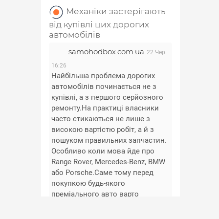
Механіки застерігають
від купівлі цих дорогих
автомобілів
samohodbox.com.ua
22 Чер.
16:26
Найбільша проблема дорогих
автомобілів починається не з
купівлі, а з першого серйозного
ремонту.На практиці власники
часто стикаються не лише з
високою вартістю робіт, а й з
пошуком правильних запчастин.
Особливо коли мова йде про
Range Rover, Mercedes-Benz, BMW
або Porsche.Саме тому перед
покупкою будь-якого
преміального авто варто
заздалегідь перевірити
доступність та вартість основних