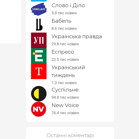
Слово і Діло
5.8 тис новин
Бабель
8.6 тис новин
Українська правда
29.8 тис новин
Еспресо
22.5 тис новин
Український
тиждень
1.3 тис новин
Суспільне
94.8 тис новин
New Voice
76.4 тис новин
Останні коментарі