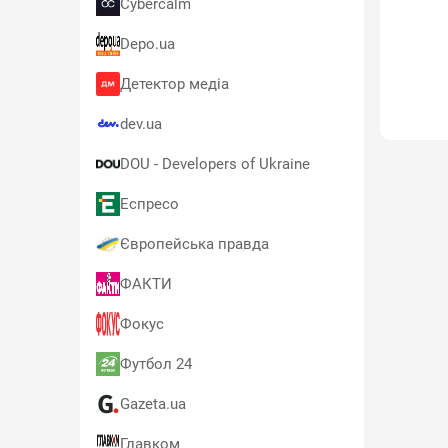
Cybercalm
Depo.ua
Детектор медіа
dev.ua
DOU - Developers of Ukraine
Еспресо
Європейська правда
ФАКТИ
Фокус
Футбол 24
Gazeta.ua
Главком