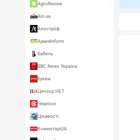
AgroReview
Ain.ua
Апостроф
АрміяInform
Бабель
BBC News Україна
Букви
Цензор.НЕТ
Чемпіон
Цікавості
КоментаріUA