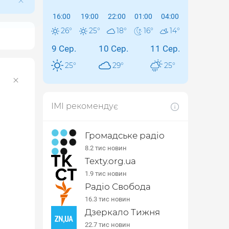
16:00
19:00
22:00
01:00
04:00
26
°
25
°
18
°
16
°
14
°
9 Сер.
10 Сер.
11 Сер.
25
°
29
°
25
°
ІМІ рекомендує
Громадське радіо
8.2 тис новин
Texty.org.ua
1.9 тис новин
Радіо Свобода
16.3 тис новин
Дзеркало Тижня
22.7 тис новин