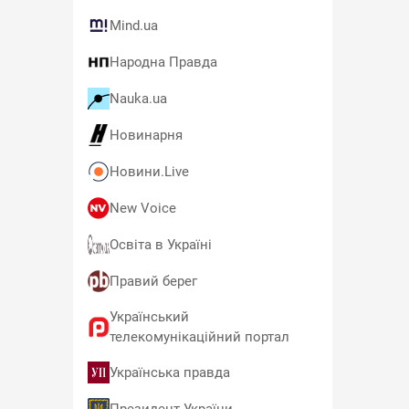
Mind.ua
Народна Правда
Nauka.ua
Новинарня
Новини.Live
New Voice
Освіта в Україні
Правий берег
Український
телекомунікаційний портал
Українська правда