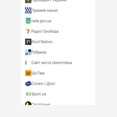
Президент України
Прямий канал
rada.gov.ua
Радіо Свобода
Root Nation
Рубрика
Сайт міста Шепетівка
ШоТам
Слово і Діло
Sport.ua
Суспільне
T4