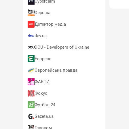
Cybercalm
Depo.ua
Детектор медіа
dev.ua
DOU - Developers of Ukraine
Еспресо
Європейська правда
ФАКТИ
Фокус
Футбол 24
Gazeta.ua
Главком