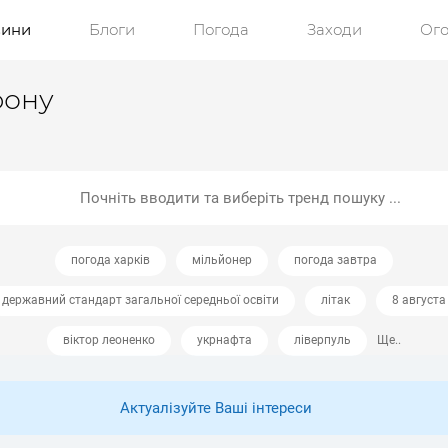
ини
Блоги
Погода
Заходи
Ог
рону
погода харків
мільйонер
погода завтра
державний стандарт загальної середньої освіти
літак
8 августа
віктор леоненко
укрнафта
ліверпуль
Ще..
Актуалізуйте Ваші інтереси