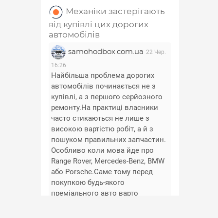
Механіки застерігають
від купівлі цих дорогих
автомобілів
samohodbox.com.ua
22 Чер.
16:26
Найбільша проблема дорогих
автомобілів починається не з
купівлі, а з першого серйозного
ремонту.На практиці власники
часто стикаються не лише з
високою вартістю робіт, а й з
пошуком правильних запчастин.
Особливо коли мова йде про
Range Rover, Mercedes-Benz, BMW
або Porsche.Саме тому перед
покупкою будь-якого
преміального авто варто
заздалегідь перевірити
доступність та вартість основних