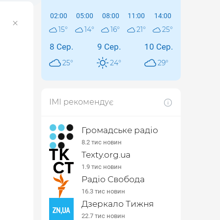
02:00
05:00
08:00
11:00
14:00
15
°
14
°
16
°
21
°
25
°
8 Сер.
9 Сер.
10 Сер.
25
°
24
°
29
°
ІМІ рекомендує
Громадське радіо
8.2 тис новин
Texty.org.ua
1.9 тис новин
Радіо Свобода
16.3 тис новин
Дзеркало Тижня
22.7 тис новин