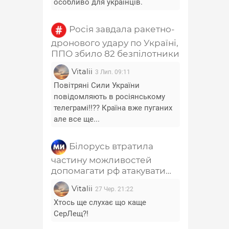
особливо для українців.
Росія завдала ракетно-
дронового удару по Україні,
ППО збило 82 безпілотники
Vitalii
3 Лип. 09:11
Повітряні Сили України
повідомляють в росіянському
телеграмі!!?? Країна вже пуганих
але все ще...
Білорусь втратила
частину можливостей
допомагати рф атакувати
Україну - Лещенко
Vitalii
27 Чер. 21:22
Хтось ще слухає що каще
СерЛещ?!