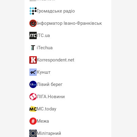
Громадське радіо
Інформатор Івано-Франківськ
ITC.ua
iTechua
Korrespondent.net
Куншт
Лівий берег
ЛІГА.Новини
MC.today
Межа
Мілітарний