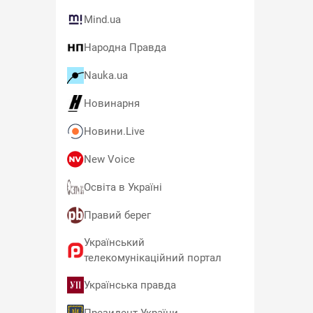
Mind.ua
Народна Правда
Nauka.ua
Новинарня
Новини.Live
New Voice
Освіта в Україні
Правий берег
Український
телекомунікаційний портал
Українська правда