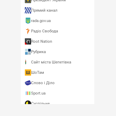
Президент України
Прямий канал
rada.gov.ua
Радіо Свобода
Root Nation
Рубрика
Сайт міста Шепетівка
ШоТам
Слово і Діло
Sport.ua
Суспільне
T4