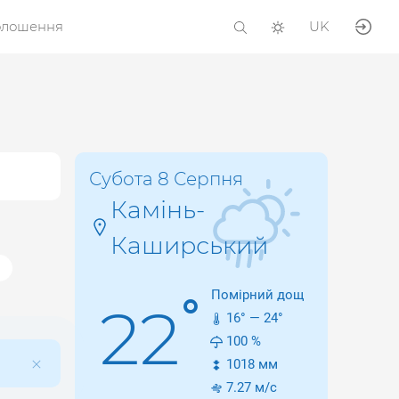
олошення
UK
Субота 8 Серпня
Камінь-
Каширський
Помірний дощ
°
22
16
° —
24
°
100
%
1018
мм
7.27
м/с