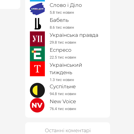
Слово і Діло
5.8 тис новин
Бабель
8.6 тис новин
Українська правда
29.8 тис новин
Еспресо
22.5 тис новин
Український
тиждень
1.3 тис новин
Суспільне
94.8 тис новин
New Voice
76.4 тис новин
Останні коментарі