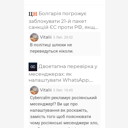
Болгарія погрожує
заблокувати 21-й пакет
санкцій ЄС проти РФ, якщо
з нього не приберуть главу
Vitalii
3 Лип. 20:02
РПЦ Кирила та
співзасновника "Лукойла"
В політиці шлюхи не
переведуться ніколи.
Двоетапна перевірка у
месенджерах: як
налаштувати WhatsApp,
Telegram, Signal, Viber і
Vitalii
3 Лип. 10:45
Messenger
Cybercalm рекламує росіянський
месенджер!? Ви ще про
налаштування вк роскажіть,
замість того щоб пояснювати
чому росіянські месенджери зло,