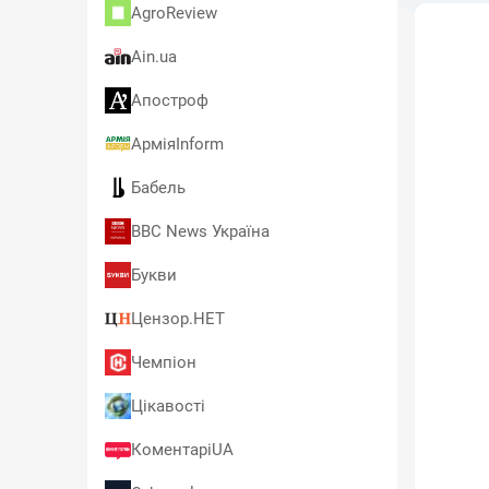
AgroReview
Ain.ua
Апостроф
АрміяInform
Бабель
BBC News Україна
Букви
Цензор.НЕТ
Чемпіон
Цікавості
КоментаріUA