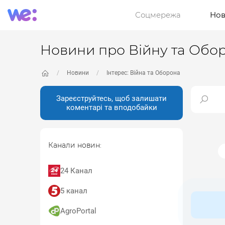
Соцмережа
Нов
Новини про Війну та Обо
Новини
Інтерес: Війна та Оборона
Зареєструйтесь, щоб залишати
коментарі та вподобайки
Канали новин:
24 Канал
5 канал
AgroPortal