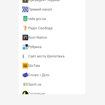
Президент України
Прямий канал
rada.gov.ua
Радіо Свобода
Root Nation
Рубрика
Сайт міста Шепетівка
ШоТам
Слово і Діло
Sport.ua
Суспільне
T4