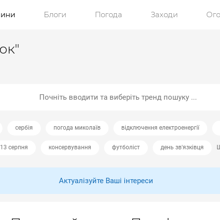
ини
Блоги
Погода
Заходи
Ог
юк"
сербія
погода миколаїв
відключення електроенергії
13 серпня
консервування
футболіст
день зв'язківця
Щ
Актуалізуйте Ваші інтереси