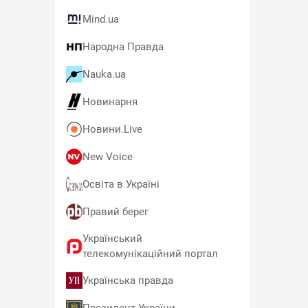
Mind.ua
Народна Правда
Nauka.ua
Новинарня
Новини.Live
New Voice
Освіта в Україні
Правий берег
Український
телекомунікаційний портал
Українська правда