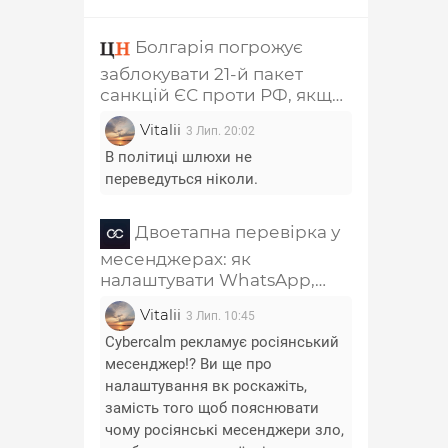
Болгарія погрожує
заблокувати 21-й пакет
санкцій ЄС проти РФ, якщо
з нього не приберуть главу
Vitalii
3 Лип. 20:02
РПЦ Кирила та
співзасновника "Лукойла"
В політиці шлюхи не
переведуться ніколи.
Двоетапна перевірка у
месенджерах: як
налаштувати WhatsApp,
Telegram, Signal, Viber і
Vitalii
3 Лип. 10:45
Messenger
Cybercalm рекламує росіянський
месенджер!? Ви ще про
налаштування вк роскажіть,
замість того щоб пояснювати
чому росіянські месенджери зло,