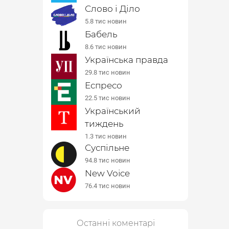
Слово і Діло
5.8 тис новин
Бабель
8.6 тис новин
Українська правда
29.8 тис новин
Еспресо
22.5 тис новин
Український
тиждень
1.3 тис новин
Суспільне
94.8 тис новин
New Voice
76.4 тис новин
Останні коментарі