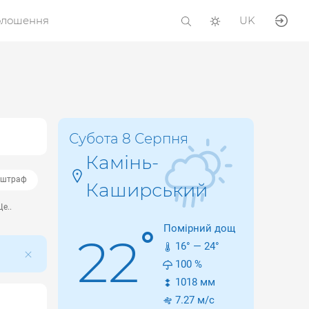
олошення
UK
Субота 8 Серпня
Камінь-
штраф
Каширський
е..
Помірний дощ
°
22
16
° —
24
°
100
%
1018
мм
7.27
м/с