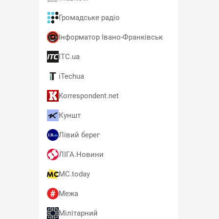
Громадське радіо
Інформатор Івано-Франківськ
ITC.ua
iTechua
Korrespondent.net
Куншт
Лівий берег
ЛІГА.Новини
MC.today
Межа
Мілітарний