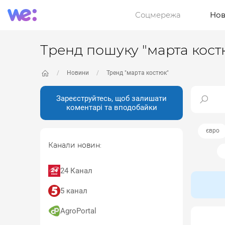
Соцмережа
Нов
Тренд пошуку "марта кост
Новини
Тренд "марта костюк"
Зареєструйтесь, щоб залишати
коментарі та вподобайки
євро
Канали новин:
24 Канал
5 канал
AgroPortal