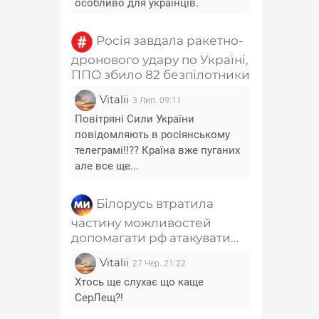
особливо для українців.
Росія завдала ракетно-
дронового удару по Україні,
ППО збило 82 безпілотники
Vitalii
3 Лип. 09:11
Повітряні Сили України
повідомляють в росіянському
телеграмі!!?? Країна вже пуганих
але все ще...
Білорусь втратила
частину можливостей
допомагати рф атакувати
Україну - Лещенко
Vitalii
27 Чер. 21:22
Хтось ще слухає що каще
СерЛещ?!