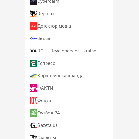
Cybercalm
Depo.ua
Детектор медіа
dev.ua
DOU - Developers of Ukraine
Еспресо
Європейська правда
ФАКТИ
Фокус
Футбол 24
Gazeta.ua
Главком