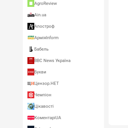
AgroReview
Ain.ua
Апостроф
АрміяInform
Бабель
BBC News Україна
Букви
Цензор.НЕТ
Чемпіон
Цікавості
КоментаріUA