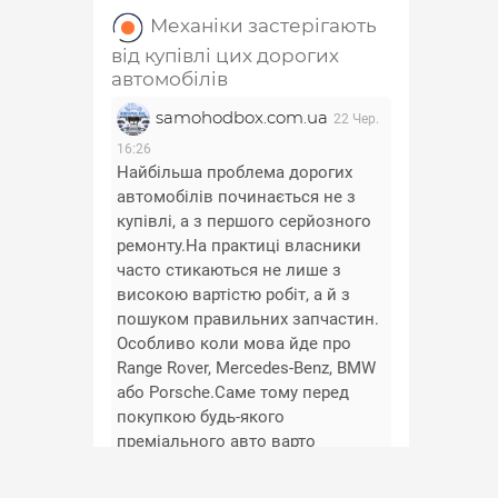
Механіки застерігають
від купівлі цих дорогих
автомобілів
samohodbox.com.ua
22 Чер.
16:26
Найбільша проблема дорогих
автомобілів починається не з
купівлі, а з першого серйозного
ремонту.На практиці власники
часто стикаються не лише з
високою вартістю робіт, а й з
пошуком правильних запчастин.
Особливо коли мова йде про
Range Rover, Mercedes-Benz, BMW
або Porsche.Саме тому перед
покупкою будь-якого
преміального авто варто
заздалегідь перевірити
доступність та вартість основних