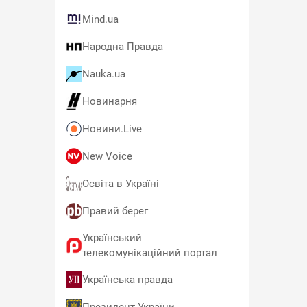
Mind.ua
Народна Правда
Nauka.ua
Новинарня
Новини.Live
New Voice
Освіта в Україні
Правий берег
Український
телекомунікаційний портал
Українська правда