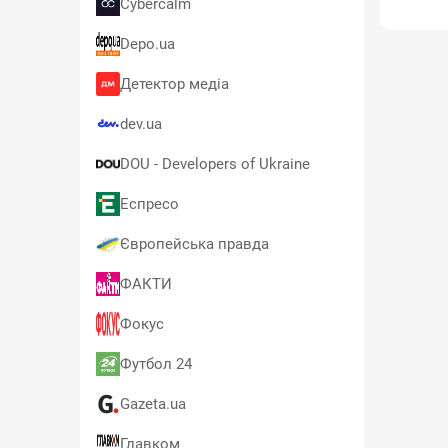
Cybercalm
Depo.ua
Детектор медіа
dev.ua
DOU - Developers of Ukraine
Еспресо
Європейська правда
ФАКТИ
Фокус
Футбол 24
Gazeta.ua
Главком