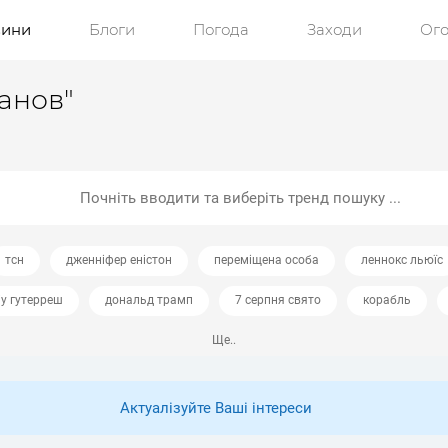
ини
Блоги
Погода
Заходи
Ог
анов"
тсн
дженніфер еністон
переміщена особа
леннокс льюїс
іу гутерреш
дональд трамп
7 серпня свято
корабль
Ще..
Актуалізуйте Ваші інтереси