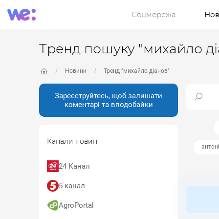
Соцмережа
Нов
Тренд пошуку "михайло ді
Новини
Тренд "михайло діанов"
Зареєструйтесь, щоб залишати
коментарі та вподобайки
Канали новин:
антон
24 Канал
5 канал
AgroPortal