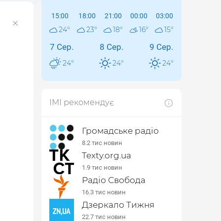
15:00
18:00
21:00
00:00
03:00
24
°
23
°
18
°
16
°
15
°
7 Сер.
8 Сер.
9 Сер.
24
°
24
°
24
°
ІМІ рекомендує
Громадське радіо
8.2 тис новин
Texty.org.ua
1.9 тис новин
Радіо Свобода
16.3 тис новин
Дзеркало Тижня
22.7 тис новин