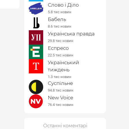
Слово і Діло
5.8 тис новин
Бабель
8.6 тис новин
Українська правда
29.8 тис новин
Еспресо
22.5 тис новин
Український
тиждень
1.3 тис новин
Суспільне
94.8 тис новин
New Voice
76.4 тис новин
Останні коментарі