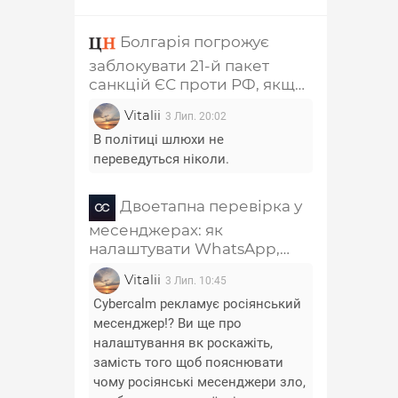
Болгарія погрожує
заблокувати 21-й пакет
санкцій ЄС проти РФ, якщо
з нього не приберуть главу
Vitalii
3 Лип. 20:02
РПЦ Кирила та
співзасновника "Лукойла"
В політиці шлюхи не
переведуться ніколи.
Двоетапна перевірка у
месенджерах: як
налаштувати WhatsApp,
Telegram, Signal, Viber і
Vitalii
3 Лип. 10:45
Messenger
Cybercalm рекламує росіянський
месенджер!? Ви ще про
налаштування вк роскажіть,
замість того щоб пояснювати
чому росіянські месенджери зло,