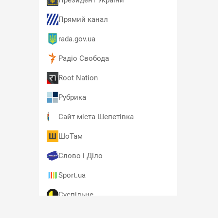
Президент України
Прямий канал
rada.gov.ua
Радіо Свобода
Root Nation
Рубрика
Сайт міста Шепетівка
ШоТам
Слово і Діло
Sport.ua
Суспільне
T4