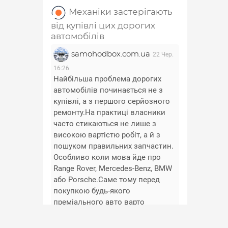
Механіки застерігають
від купівлі цих дорогих
автомобілів
samohodbox.com.ua
22 Чер.
16:26
Найбільша проблема дорогих
автомобілів починається не з
купівлі, а з першого серйозного
ремонту.На практиці власники
часто стикаються не лише з
високою вартістю робіт, а й з
пошуком правильних запчастин.
Особливо коли мова йде про
Range Rover, Mercedes-Benz, BMW
або Porsche.Саме тому перед
покупкою будь-якого
преміального авто варто
заздалегідь перевірити
доступність та вартість основних