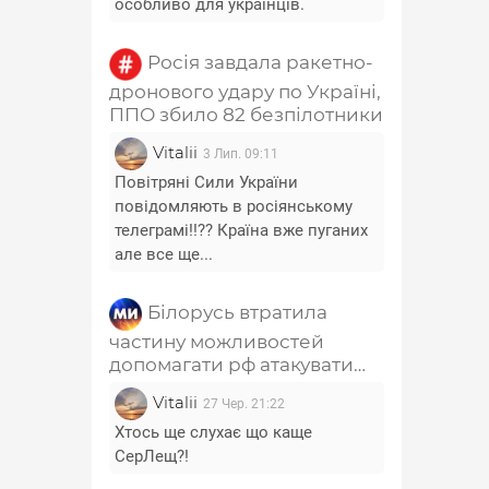
особливо для українців.
Росія завдала ракетно-
дронового удару по Україні,
ППО збило 82 безпілотники
Vitalii
3 Лип. 09:11
Повітряні Сили України
повідомляють в росіянському
телеграмі!!?? Країна вже пуганих
але все ще...
Білорусь втратила
частину можливостей
допомагати рф атакувати
Україну - Лещенко
Vitalii
27 Чер. 21:22
Хтось ще слухає що каще
СерЛещ?!