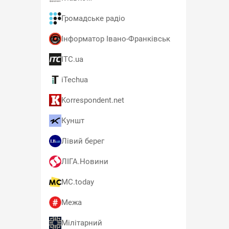
Громадське радіо
Інформатор Івано-Франківськ
ITC.ua
iTechua
Korrespondent.net
Куншт
Лівий берег
ЛІГА.Новини
MC.today
Межа
Мілітарний