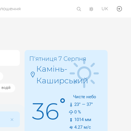
олошення
UK
П'ятниця 7 Серпня
Камінь-
Каширський
водій
Чисте небо
°
36
23
° —
37
°
0
%
1014
мм
4.27
м/с