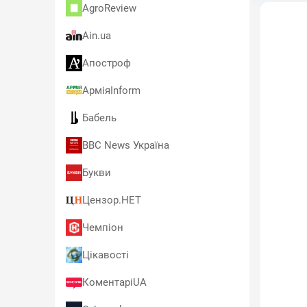
AgroReview
Ain.ua
Апостроф
АрміяInform
Бабель
BBC News Україна
Букви
Цензор.НЕТ
Чемпіон
Цікавості
КоментаріUA