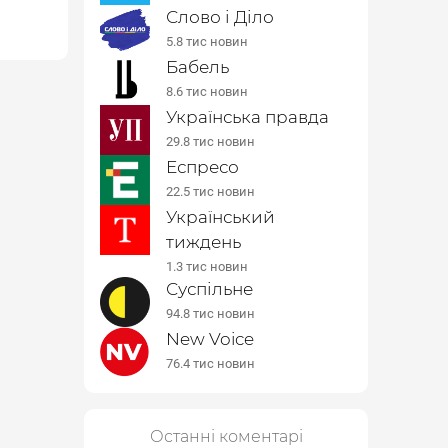
Слово і Діло
5.8 тис новин
Бабель
8.6 тис новин
Українська правда
29.8 тис новин
Еспресо
22.5 тис новин
Український
тиждень
1.3 тис новин
Суспільне
94.8 тис новин
New Voice
76.4 тис новин
Останні коментарі