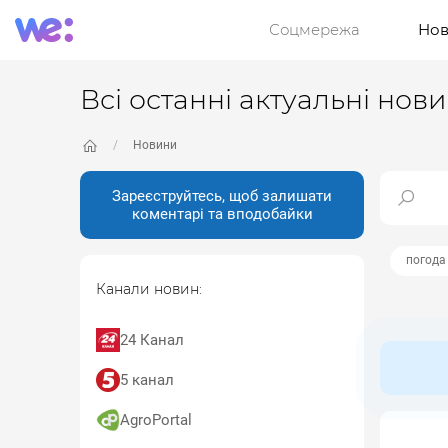
Соцмережа
Нов
Всі останні актуальні нов
Новини
Зареєструйтесь, щоб залишати
коментарі та вподобайки
погода
Канали новин:
24 Канал
5 канал
AgroPortal