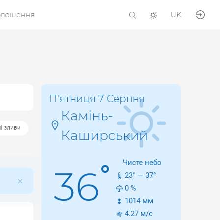
олошення
UK
П'ятниця 7 Серпня
Камінь-
і зливи
Каширський
Чисте небо
°
36
23
° —
37
°
0
%
1014
мм
4.27
м/с