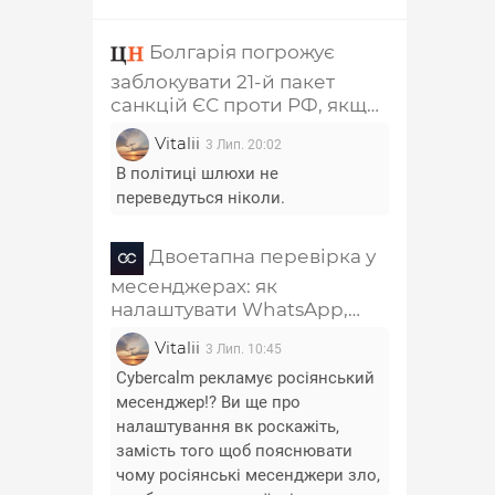
Болгарія погрожує
заблокувати 21-й пакет
санкцій ЄС проти РФ, якщо
з нього не приберуть главу
Vitalii
3 Лип. 20:02
РПЦ Кирила та
співзасновника "Лукойла"
В політиці шлюхи не
переведуться ніколи.
Двоетапна перевірка у
месенджерах: як
налаштувати WhatsApp,
Telegram, Signal, Viber і
Vitalii
3 Лип. 10:45
Messenger
Cybercalm рекламує росіянський
месенджер!? Ви ще про
налаштування вк роскажіть,
замість того щоб пояснювати
чому росіянські месенджери зло,