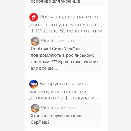
особливо для українців.
Росія завдала ракетно-
дронового удару по Україні,
ППО збило 82 безпілотники
Vitalii
3 Лип. 09:11
Повітряні Сили України
повідомляють в росіянському
телеграмі!!?? Країна вже пуганих
але все ще...
Білорусь втратила
частину можливостей
допомагати рф атакувати
Україну - Лещенко
Vitalii
27 Чер. 21:22
Хтось ще слухає що каще
СерЛещ?!