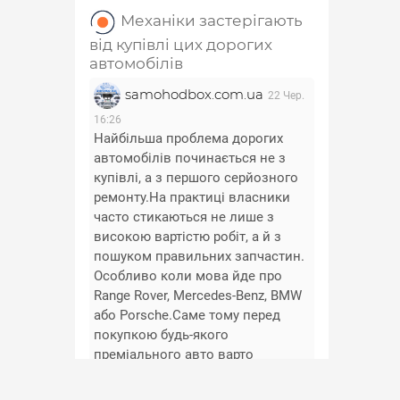
Механіки застерігають
від купівлі цих дорогих
автомобілів
samohodbox.com.ua
22 Чер.
16:26
Найбільша проблема дорогих
автомобілів починається не з
купівлі, а з першого серйозного
ремонту.На практиці власники
часто стикаються не лише з
високою вартістю робіт, а й з
пошуком правильних запчастин.
Особливо коли мова йде про
Range Rover, Mercedes-Benz, BMW
або Porsche.Саме тому перед
покупкою будь-якого
преміального авто варто
заздалегідь перевірити
доступність та вартість основних