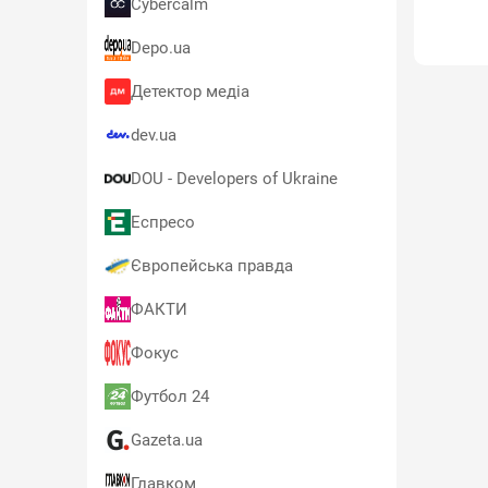
Cybercalm
Depo.ua
Детектор медіа
dev.ua
DOU - Developers of Ukraine
Еспресо
Європейська правда
ФАКТИ
Фокус
Футбол 24
Gazeta.ua
Главком