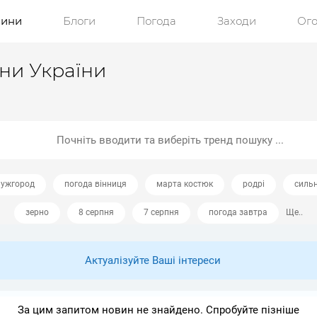
ини
Блоги
Погода
Заходи
Ог
ини України
 ужгород
погода вінниця
марта костюк
родрі
сильн
зерно
8 серпня
7 серпня
погода завтра
Ще..
Актуалізуйте Ваші інтереси
За цим запитом новин не знайдено. Спробуйте пізніше