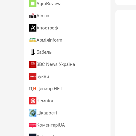
AgroReview
Ain.ua
Апостроф
АрміяInform
Бабель
BBC News Україна
Букви
Цензор.НЕТ
Чемпіон
Цікавості
КоментаріUA