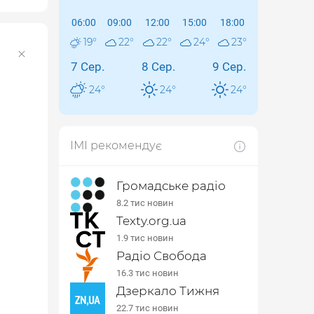
06:00
09:00
12:00
15:00
18:00
19
°
22
°
22
°
24
°
23
°
7 Сер.
8 Сер.
9 Сер.
24
°
24
°
24
°
ІМІ рекомендує
Громадське радіо
8.2 тис новин
Texty.org.ua
1.9 тис новин
Радіо Свобода
16.3 тис новин
Дзеркало Тижня
22.7 тис новин