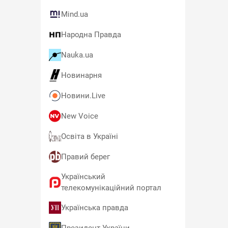
Mind.ua
Народна Правда
Nauka.ua
Новинарня
Новини.Live
New Voice
Освіта в Україні
Правий берег
Український
телекомунікаційний портал
Українська правда