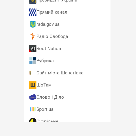
Президент України
Прямий канал
rada.gov.ua
Радіо Свобода
Root Nation
Рубрика
Сайт міста Шепетівка
ШоТам
Слово і Діло
Sport.ua
Суспільне
T4