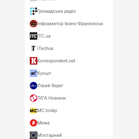
Громадське радіо
Інформатор Івано-Франківськ
ITC.ua
iTechua
Korrespondent.net
Куншт
Лівий берег
ЛІГА.Новини
MC.today
Межа
Мілітарний