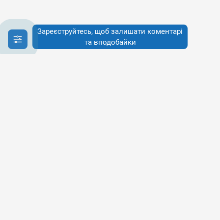
Зареєструйтесь, щоб залишати коментарі
та вподобайки
Інфо
Інфо
Про сервіси
Наше бачення
Публічна Оферта
Політика конфіденційності