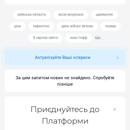
київська область
жозе моурінью
церемонія
ціна
інфантіно
день військ зв'язку
пожар
8 серпня свято
коко ґофф
Ще..
Актуалізуйте Ваші інтереси
За цим запитом новин не знайдено. Спробуйте
пізніше
Приєднуйтесь до
Платформи