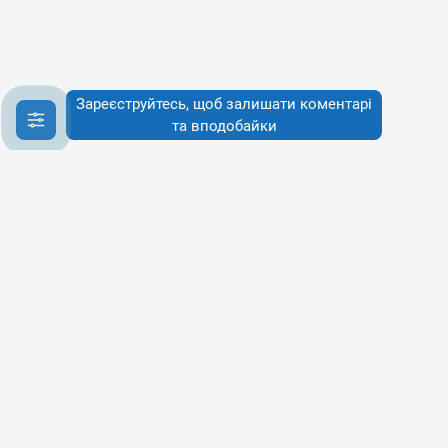
Зареєструйтесь, щоб залишати коментарі
та вподобайки
Інфо
Інфо
Про сервіси
Наше бачення
Публічна Оферта