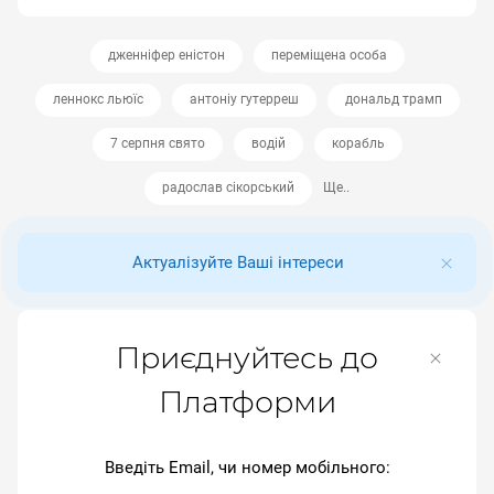
дженніфер еністон
переміщена особа
леннокс льюїс
антоніу гутерреш
дональд трамп
7 серпня свято
водій
корабль
радослав сікорський
Ще..
Актуалізуйте Ваші інтереси
Приєднуйтесь до
Платформи
Введіть Email, чи номер мобільного: