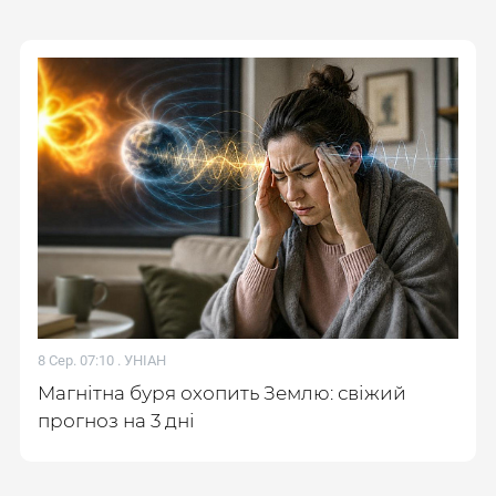
8 Сер. 07:10 .
УНІАН
Магнітна буря охопить Землю: свіжий
прогноз на 3 дні