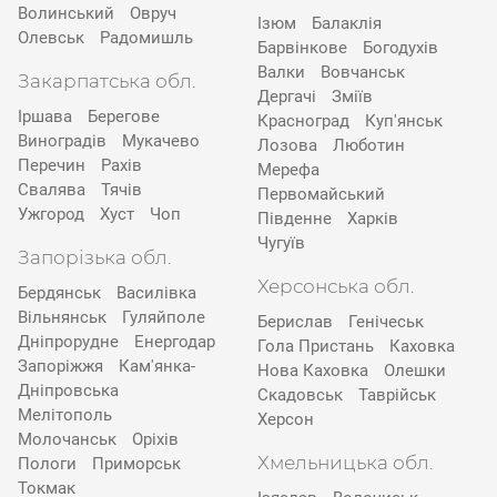
Волинський
Овруч
Ізюм
Балаклія
Олевськ
Радомишль
Барвінкове
Богодухів
Валки
Вовчанськ
Закарпатська обл.
Дергачі
Зміїв
Іршава
Берегове
Красноград
Куп'янськ
Виноградів
Мукачево
Лозова
Люботин
Перечин
Рахів
Мерефа
Свалява
Тячів
Первомайський
Ужгород
Хуст
Чоп
Південне
Харків
Чугуїв
Запорізька обл.
Херсонська обл.
Бердянськ
Василівка
Вільнянськ
Гуляйполе
Берислав
Генічеськ
Дніпрорудне
Енергодар
Гола Пристань
Каховка
Запоріжжя
Кам'янка-
Нова Каховка
Олешки
Дніпровська
Скадовськ
Таврійськ
Мелітополь
Херсон
Молочанськ
Оріхів
Хмельницька обл.
Пологи
Приморськ
Токмак