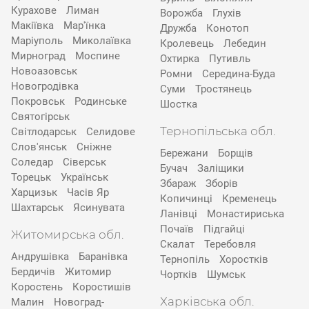
Курахове
Лиман
Ворожба
Глухів
Макіївка
Мар'їнка
Дружба
Конотоп
Маріуполь
Миколаївка
Кролевець
Лебедин
Мирноград
Моспине
Охтирка
Путивль
Новоазовськ
Ромни
Середина-Буда
Новогродівка
Суми
Тростянець
Покровськ
Родинське
Шостка
Святогірськ
Тернопільська обл.
Світлодарськ
Селидове
Слов'янськ
Сніжне
Бережани
Борщів
Соледар
Сіверськ
Бучач
Заліщики
Торецьк
Українськ
Збараж
Зборів
Харцизьк
Часів Яр
Копичинці
Кременець
Шахтарськ
Ясинувата
Ланівці
Монастириська
Почаїв
Підгайці
Житомирська обл.
Скалат
Теребовля
Андрушівка
Баранівка
Тернопіль
Хоростків
Бердичів
Житомир
Чортків
Шумськ
Коростень
Коростишів
Харківська обл.
Малин
Новоград-