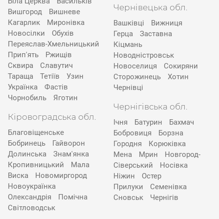
Біла Церква
Васильків
Чернівецька обл.
Вишгород
Вишневе
Кагарлик
Миронівка
Вашківці
Вижниця
Новосілки
Обухів
Герца
Заставна
Переяслав-Хмельницький
Кіцмань
Прип'ять
Ржищів
Новодністровськ
Сквира
Славутич
Новоселиця
Сокиряни
Тараща
Тетіїв
Узин
Сторожинець
Хотин
Українка
Фастів
Чернівці
Чорнобиль
Яготин
Чернігівська обл.
Кіровоградська обл.
Ічня
Батурин
Бахмач
Благовіщенське
Бобровиця
Борзна
Бобринець
Гайворон
Городня
Корюківка
Долинська
Знам'янка
Мена
Мрин
Новгород-
Кропивницький
Мала
Сіверський
Носівка
Виска
Новомиргород
Ніжин
Остер
Новоукраїнка
Прилуки
Семенівка
Олександрія
Помічна
Сновськ
Чернігів
Світловодськ