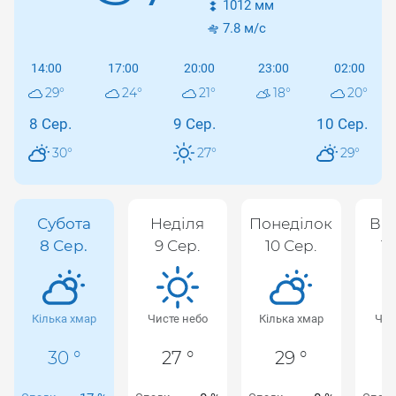
1012
мм
7.8
м/с
14:00
17:00
20:00
23:00
02:00
29
°
24
°
21
°
18
°
20
°
8 Сер.
9 Сер.
10 Сер.
30
°
27
°
29
°
Субота
Неділя
Понеділок
Вів
8 Сер.
9 Сер.
10 Сер.
11
Кілька хмар
Чисте небо
Кілька хмар
Чис
30 °
27 °
29 °