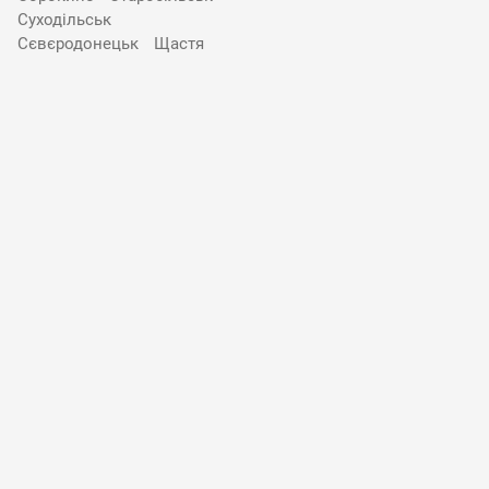
Суходільськ
Сєвєродонецьк
Щастя