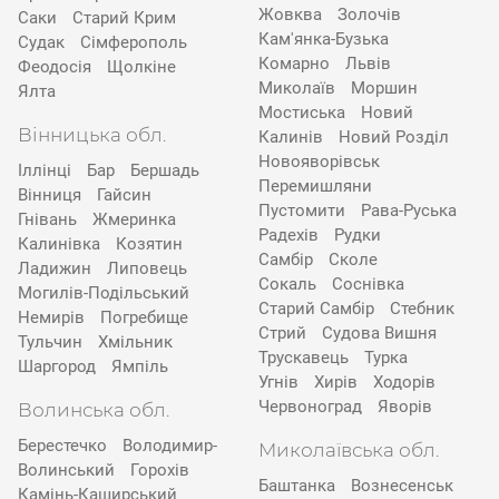
Жовква
Золочів
Саки
Старий Крим
Кам'янка-Бузька
Судак
Сімферополь
Комарно
Львів
Феодосія
Щолкіне
Миколаїв
Моршин
Ялта
Мостиська
Новий
Вінницька обл.
Калинів
Новий Розділ
Новояворівськ
Іллінці
Бар
Бершадь
Перемишляни
Вінниця
Гайсин
Пустомити
Рава-Руська
Гнівань
Жмеринка
Радехів
Рудки
Калинівка
Козятин
Самбір
Сколе
Ладижин
Липовець
Сокаль
Соснівка
Могилів-Подільський
Старий Самбір
Стебник
Немирів
Погребище
Стрий
Судова Вишня
Тульчин
Хмільник
Трускавець
Турка
Шаргород
Ямпіль
Угнів
Хирів
Ходорів
Червоноград
Яворів
Волинська обл.
Берестечко
Володимир-
Миколаївська обл.
Волинський
Горохів
Баштанка
Вознесенськ
Камінь-Каширський