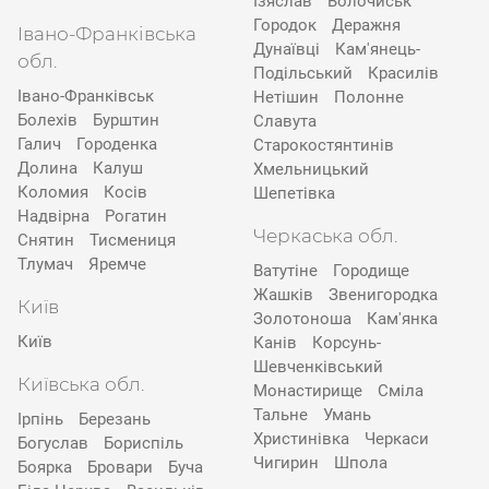
Ізяслав
Волочиськ
Городок
Деражня
Івано-Франківська
Дунаївці
Кам'янець-
обл.
Подільський
Красилів
Івано-Франківськ
Нетішин
Полонне
Болехів
Бурштин
Славута
Галич
Городенка
Старокостянтинів
Долина
Калуш
Хмельницький
Коломия
Косів
Шепетівка
Надвірна
Рогатин
Черкаська обл.
Снятин
Тисмениця
Тлумач
Яремче
Ватутіне
Городище
Жашків
Звенигородка
Київ
Золотоноша
Кам'янка
Київ
Канів
Корсунь-
Шевченківський
Київська обл.
Монастирище
Сміла
Тальне
Умань
Ірпінь
Березань
Христинівка
Черкаси
Богуслав
Бориспіль
Чигирин
Шпола
Боярка
Бровари
Буча