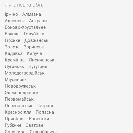
Луганська обл.
Ірміно
Алмазна
Алчевськ
Антрацит
Боково-Хрустальне
Брянка
Голубівка
Гірське
Довжанськ
Золоте
Зоринськ
Кадіївка
Кипуче
Кремінна
Лисичанськ
Луганськ
Лутугине
Молодогвардійськ
Міусинськ
Новодружеськ
Олександрівськ
Первомайськ
Перевальськ
Петрово-
Красносілля
Попасна
Привілля
Ровеньки
Рубіжне
Сватове
Сорокине
Старобільськ