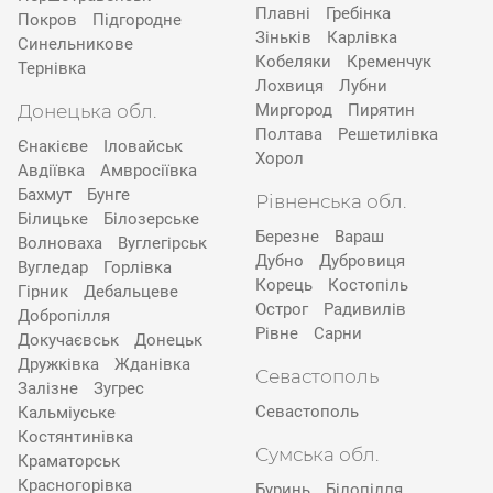
Плавні
Гребінка
Покров
Підгородне
Зіньків
Карлівка
Синельникове
Кобеляки
Кременчук
Тернівка
Лохвиця
Лубни
Донецька обл.
Миргород
Пирятин
Полтава
Решетилівка
Єнакієве
Іловайськ
Хорол
Авдіївка
Амвросіївка
Бахмут
Бунге
Рівненська обл.
Білицьке
Білозерське
Березне
Вараш
Волноваха
Вуглегірськ
Дубно
Дубровиця
Вугледар
Горлівка
Корець
Костопіль
Гірник
Дебальцеве
Острог
Радивилів
Добропілля
Рівне
Сарни
Докучаєвськ
Донецьк
Дружківка
Жданівка
Севастополь
Залізне
Зугрес
Севастополь
Кальміуське
Костянтинівка
Сумська обл.
Краматорськ
Красногорівка
Буринь
Білопілля