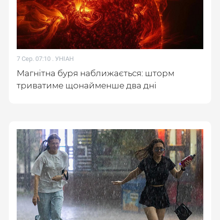
7 Сер. 07:10 .
УНІАН
Магнітна буря наближається: шторм
триватиме щонайменше два дні