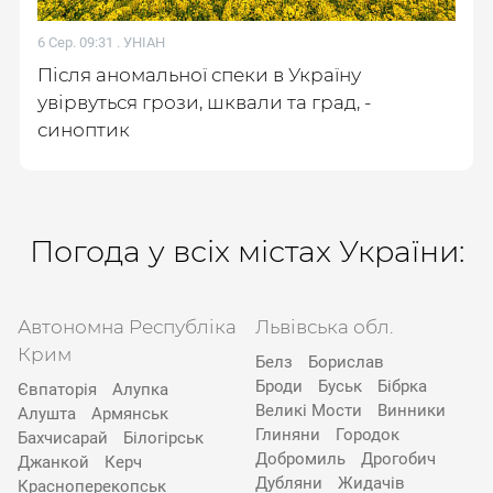
6 Сер. 09:31 .
УНІАН
Після аномальної спеки в Україну
увірвуться грози, шквали та град, -
синоптик
Погода у всіх містах України:
Автономна Республіка
Львівська обл.
Крим
Белз
Борислав
Броди
Буськ
Бібрка
Євпаторія
Алупка
Великі Мости
Винники
Алушта
Армянськ
Глиняни
Городок
Бахчисарай
Білогірськ
Добромиль
Дрогобич
Джанкой
Керч
Дубляни
Жидачів
Красноперекопськ