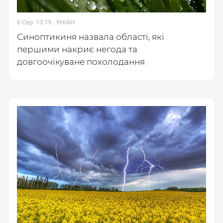
6 Сер. 13:19 .
УНІАН
Синоптикиня назвала області, які
першими накриє негода та
довгоочікуване похолодання