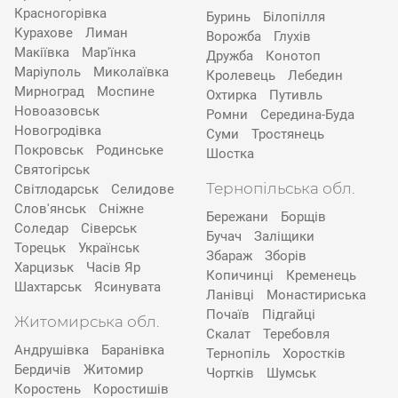
Красногорівка
Буринь
Білопілля
Курахове
Лиман
Ворожба
Глухів
Макіївка
Мар'їнка
Дружба
Конотоп
Маріуполь
Миколаївка
Кролевець
Лебедин
Мирноград
Моспине
Охтирка
Путивль
Новоазовськ
Ромни
Середина-Буда
Новогродівка
Суми
Тростянець
Покровськ
Родинське
Шостка
Святогірськ
Тернопільська обл.
Світлодарськ
Селидове
Слов'янськ
Сніжне
Бережани
Борщів
Соледар
Сіверськ
Бучач
Заліщики
Торецьк
Українськ
Збараж
Зборів
Харцизьк
Часів Яр
Копичинці
Кременець
Шахтарськ
Ясинувата
Ланівці
Монастириська
Почаїв
Підгайці
Житомирська обл.
Скалат
Теребовля
Андрушівка
Баранівка
Тернопіль
Хоростків
Бердичів
Житомир
Чортків
Шумськ
Коростень
Коростишів