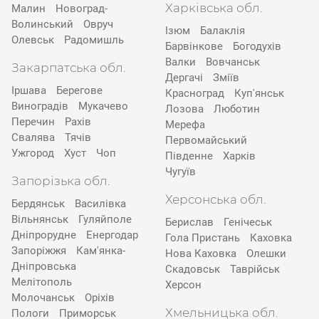
Харківська обл.
Малин
Новоград-
Волинський
Овруч
Ізюм
Балаклія
Олевськ
Радомишль
Барвінкове
Богодухів
Валки
Вовчанськ
Закарпатська обл.
Дергачі
Зміїв
Іршава
Берегове
Красноград
Куп'янськ
Виноградів
Мукачево
Лозова
Люботин
Перечин
Рахів
Мерефа
Свалява
Тячів
Первомайський
Ужгород
Хуст
Чоп
Південне
Харків
Чугуїв
Запорізька обл.
Херсонська обл.
Бердянськ
Василівка
Вільнянськ
Гуляйполе
Берислав
Генічеськ
Дніпрорудне
Енергодар
Гола Пристань
Каховка
Запоріжжя
Кам'янка-
Нова Каховка
Олешки
Дніпровська
Скадовськ
Таврійськ
Мелітополь
Херсон
Молочанськ
Оріхів
Хмельницька обл.
Пологи
Приморськ