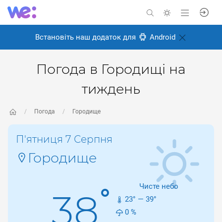
Встановіть наш додаток для
Android
Погода в Городищі на
тиждень
Погода
Городище
П'ятниця 7 Серпня
Городище
Чисте небо
°
38
23
° —
39
°
0
%