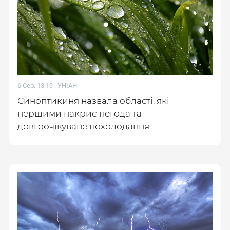
6 Сер. 13:19 .
УНІАН
Синоптикиня назвала області, які
першими накриє негода та
довгоочікуване похолодання