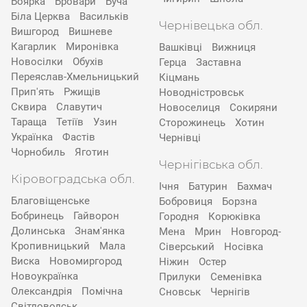
Боярка
Бровари
Буча
Біла Церква
Васильків
Чернівецька обл.
Вишгород
Вишневе
Кагарлик
Миронівка
Вашківці
Вижниця
Новосілки
Обухів
Герца
Заставна
Переяслав-Хмельницький
Кіцмань
Прип'ять
Ржищів
Новодністровськ
Сквира
Славутич
Новоселиця
Сокиряни
Тараща
Тетіїв
Узин
Сторожинець
Хотин
Українка
Фастів
Чернівці
Чорнобиль
Яготин
Чернігівська обл.
Кіровоградська обл.
Ічня
Батурин
Бахмач
Благовіщенське
Бобровиця
Борзна
Бобринець
Гайворон
Городня
Корюківка
Долинська
Знам'янка
Мена
Мрин
Новгород-
Кропивницький
Мала
Сіверський
Носівка
Виска
Новомиргород
Ніжин
Остер
Новоукраїнка
Прилуки
Семенівка
Олександрія
Помічна
Сновськ
Чернігів
Світловодськ