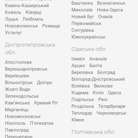
Баштанка
Вознесенськ
Камінь-Каширський
Миколаїв
Нова Одеса
Ковель
Ківерці
Новий Буг
Очаків
Луцьк
Любомль
Первомайськ
Нововолинськ
Рожище
Снігурівка
Устилуг
Южноукраїнськ
Дніпропетровська
Одеська обл.
обл.
Ізмаїл
Ананьїв
Апостолове
Арциз
Балта
Верхньодніпровськ
Березівка
Болград
Верхівцеве
Білгород-Дністровський
Вільногірськ
Дніпро
Біляївка
Вилкове
Жовті Води
Кодима
Кілія
Одеса
Зеленодольськ
Подільськ
Рені
Кам’янське
Кривий Ріг
Роздільна
Татарбунари
Марганець
Теплодар
Чорноморськ
Новомосковськ
Южне
Нікополь
П'ятихатки
Павлоград
Полтавська обл.
Перещепине