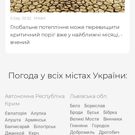
5 Сер. 20:52 .
УНІАН
Глобальне потепління може перевищити
критичний поріг вже у найближчі місяці, -
вчений
Погода у всіх містах України:
Автономна Республіка
Львівська обл.
Крим
Белз
Борислав
Броди
Буськ
Бібрка
Євпаторія
Алупка
Великі Мости
Винники
Алушта
Армянськ
Глиняни
Городок
Бахчисарай
Білогірськ
Добромиль
Дрогобич
Джанкой
Керч