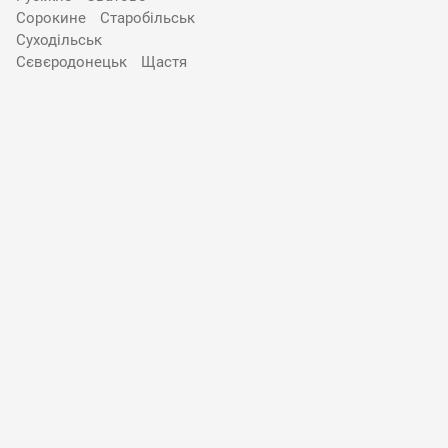
Сорокине
Старобільськ
Суходільськ
Сєвєродонецьк
Щастя