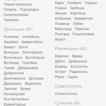
Гадяч
Глобине
Горішні
Першотравенськ
Плавні
Гребінка
Покров
Підгородне
Зіньків
Карлівка
Синельникове
Кобеляки
Кременчук
Тернівка
Лохвиця
Лубни
Донецька обл.
Миргород
Пирятин
Полтава
Решетилівка
Єнакієве
Іловайськ
Хорол
Авдіївка
Амвросіївка
Бахмут
Бунге
Рівненська обл.
Білицьке
Білозерське
Березне
Вараш
Волноваха
Вуглегірськ
Дубно
Дубровиця
Вугледар
Горлівка
Корець
Костопіль
Гірник
Дебальцеве
Острог
Радивилів
Добропілля
Рівне
Сарни
Докучаєвськ
Донецьк
Дружківка
Жданівка
Севастополь
Залізне
Зугрес
Севастополь
Кальміуське
Костянтинівка
Сумська обл.
Краматорськ