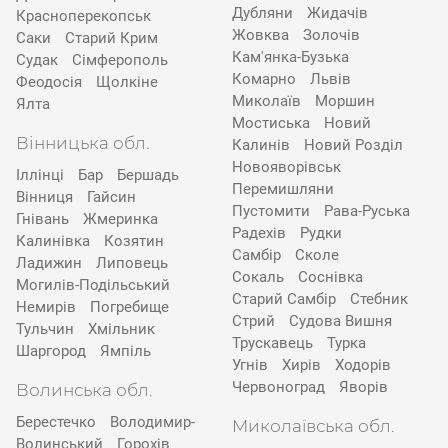
Дубляни
Жидачів
Красноперекопськ
Жовква
Золочів
Саки
Старий Крим
Кам'янка-Бузька
Судак
Сімферополь
Комарно
Львів
Феодосія
Щолкіне
Миколаїв
Моршин
Ялта
Мостиська
Новий
Вінницька обл.
Калинів
Новий Розділ
Новояворівськ
Іллінці
Бар
Бершадь
Перемишляни
Вінниця
Гайсин
Пустомити
Рава-Руська
Гнівань
Жмеринка
Радехів
Рудки
Калинівка
Козятин
Самбір
Сколе
Ладижин
Липовець
Сокаль
Соснівка
Могилів-Подільський
Старий Самбір
Стебник
Немирів
Погребище
Стрий
Судова Вишня
Тульчин
Хмільник
Трускавець
Турка
Шаргород
Ямпіль
Угнів
Хирів
Ходорів
Червоноград
Яворів
Волинська обл.
Берестечко
Володимир-
Миколаївська обл.
Волинський
Горохів