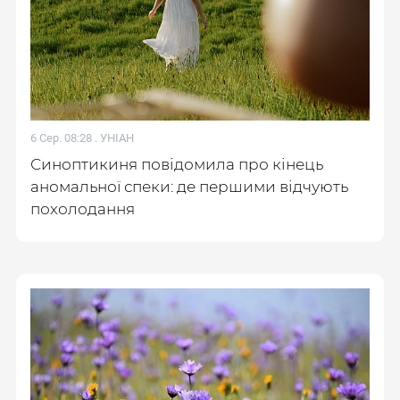
6 Сер. 08:28 .
УНІАН
Синоптикиня повідомила про кінець
аномальної спеки: де першими відчують
похолодання