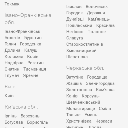
Токмак
Ізяслав
Волочиськ
Городок
Деражня
Івано-Франківська
Дунаївці
Кам'янець-
обл.
Подільський
Красилів
Івано-Франківськ
Нетішин
Полонне
Болехів
Бурштин
Славута
Галич
Городенка
Старокостянтинів
Долина
Калуш
Хмельницький
Коломия
Косів
Шепетівка
Надвірна
Рогатин
Черкаська обл.
Снятин
Тисмениця
Тлумач
Яремче
Ватутіне
Городище
Жашків
Звенигородка
Київ
Золотоноша
Кам'янка
Київ
Канів
Корсунь-
Шевченківський
Київська обл.
Монастирище
Сміла
Тальне
Умань
Ірпінь
Березань
Христинівка
Черкаси
Богуслав
Бориспіль
Чигирин
Шпола