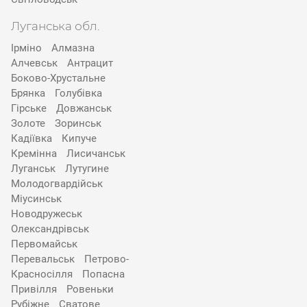
Луганська обл.
Ірміно
Алмазна
Алчевськ
Антрацит
Боково-Хрустальне
Брянка
Голубівка
Гірське
Довжанськ
Золоте
Зоринськ
Кадіївка
Кипуче
Кремінна
Лисичанськ
Луганськ
Лутугине
Молодогвардійськ
Міусинськ
Новодружеськ
Олександрівськ
Первомайськ
Перевальськ
Петрово-
Красносілля
Попасна
Привілля
Ровеньки
Рубіжне
Сватове