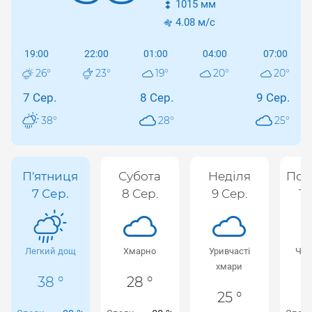
1015
мм
4.08
м/с
19:00
22:00
01:00
04:00
07:00
26
°
23
°
19
°
20
°
20
°
7 Сер.
8 Сер.
9 Сер.
38
°
28
°
25
°
П'ятниця
Субота
Неділя
Пон
7 Сер.
8 Сер.
9 Сер.
10
Легкий дощ
Хмарно
Уривчасті
Чис
хмари
38 °
28 °
25 °