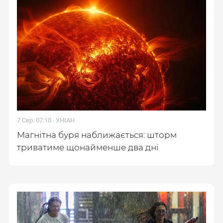
7 Сер. 07:10 .
УНІАН
Магнітна буря наближається: шторм
триватиме щонайменше два дні