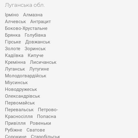
Луганська обл.
Ірміно
Алмазна
Алчевськ
Антрацит
Боково-Хрустальне
Брянка
Голубівка
Гірське
Довжанськ
Золоте
Зоринськ
Кадіївка
Кипуче
Кремінна
Лисичанськ
Луганськ
Лутугине
Молодогвардійськ
Міусинськ
Новодружеськ
Олександрівськ
Первомайськ
Перевальськ
Петрово-
Красносілля
Попасна
Привілля
Ровеньки
Рубіжне
Сватове
Сорокине
Старобільськ