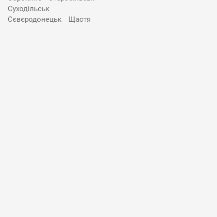
Суходільськ
Сєвєродонецьк
Щастя