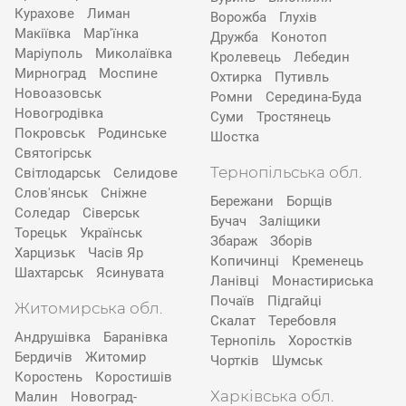
Курахове
Лиман
Ворожба
Глухів
Макіївка
Мар'їнка
Дружба
Конотоп
Маріуполь
Миколаївка
Кролевець
Лебедин
Мирноград
Моспине
Охтирка
Путивль
Новоазовськ
Ромни
Середина-Буда
Новогродівка
Суми
Тростянець
Покровськ
Родинське
Шостка
Святогірськ
Тернопільська обл.
Світлодарськ
Селидове
Слов'янськ
Сніжне
Бережани
Борщів
Соледар
Сіверськ
Бучач
Заліщики
Торецьк
Українськ
Збараж
Зборів
Харцизьк
Часів Яр
Копичинці
Кременець
Шахтарськ
Ясинувата
Ланівці
Монастириська
Почаїв
Підгайці
Житомирська обл.
Скалат
Теребовля
Андрушівка
Баранівка
Тернопіль
Хоростків
Бердичів
Житомир
Чортків
Шумськ
Коростень
Коростишів
Харківська обл.
Малин
Новоград-