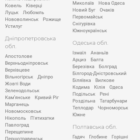
Миколаїв
Нова Одеса
Ковель
Ківерці
Новий Буг
Очаків
Луцьк
Любомль
Первомайськ
Нововолинськ
Рожище
Снігурівка
Устилуг
Южноукраїнськ
Дніпропетровська
Одеська обл.
обл.
Ізмаїл
Ананьїв
Апостолове
Арциз
Балта
Верхньодніпровськ
Березівка
Болград
Верхівцеве
Білгород-Дністровський
Вільногірськ
Дніпро
Біляївка
Вилкове
Жовті Води
Кодима
Кілія
Одеса
Зеленодольськ
Подільськ
Рені
Кам’янське
Кривий Ріг
Роздільна
Татарбунари
Марганець
Теплодар
Чорноморськ
Новомосковськ
Южне
Нікополь
П'ятихатки
Павлоград
Полтавська обл.
Перещепине
Гадяч
Глобине
Горішні
Першотравенськ