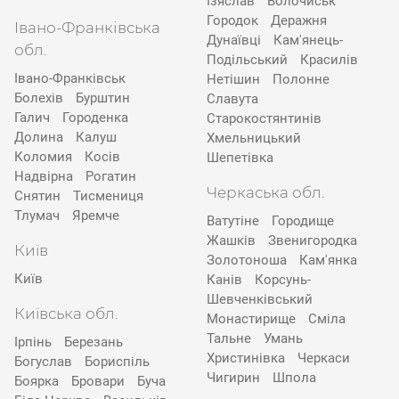
Ізяслав
Волочиськ
Городок
Деражня
Івано-Франківська
Дунаївці
Кам'янець-
обл.
Подільський
Красилів
Івано-Франківськ
Нетішин
Полонне
Болехів
Бурштин
Славута
Галич
Городенка
Старокостянтинів
Долина
Калуш
Хмельницький
Коломия
Косів
Шепетівка
Надвірна
Рогатин
Черкаська обл.
Снятин
Тисмениця
Тлумач
Яремче
Ватутіне
Городище
Жашків
Звенигородка
Київ
Золотоноша
Кам'янка
Київ
Канів
Корсунь-
Шевченківський
Київська обл.
Монастирище
Сміла
Тальне
Умань
Ірпінь
Березань
Христинівка
Черкаси
Богуслав
Бориспіль
Чигирин
Шпола
Боярка
Бровари
Буча