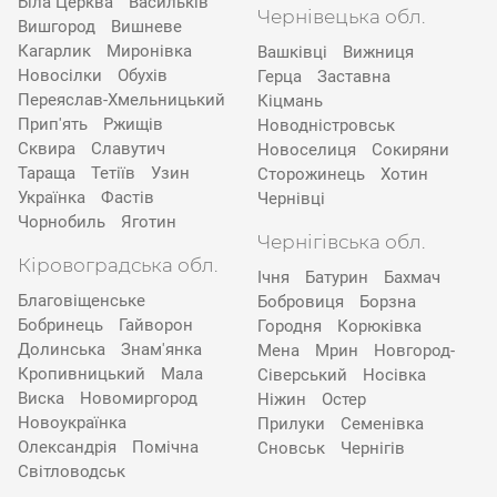
Біла Церква
Васильків
Чернівецька обл.
Вишгород
Вишневе
Кагарлик
Миронівка
Вашківці
Вижниця
Новосілки
Обухів
Герца
Заставна
Переяслав-Хмельницький
Кіцмань
Прип'ять
Ржищів
Новодністровськ
Сквира
Славутич
Новоселиця
Сокиряни
Тараща
Тетіїв
Узин
Сторожинець
Хотин
Українка
Фастів
Чернівці
Чорнобиль
Яготин
Чернігівська обл.
Кіровоградська обл.
Ічня
Батурин
Бахмач
Благовіщенське
Бобровиця
Борзна
Бобринець
Гайворон
Городня
Корюківка
Долинська
Знам'янка
Мена
Мрин
Новгород-
Кропивницький
Мала
Сіверський
Носівка
Виска
Новомиргород
Ніжин
Остер
Новоукраїнка
Прилуки
Семенівка
Олександрія
Помічна
Сновськ
Чернігів
Світловодськ