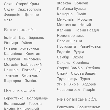
Жовква
Золочів
Саки
Старий Крим
Кам'янка-Бузька
Судак
Сімферополь
Комарно
Львів
Феодосія
Щолкіне
Миколаїв
Моршин
Ялта
Мостиська
Новий
Вінницька обл.
Калинів
Новий Розділ
Новояворівськ
Іллінці
Бар
Бершадь
Перемишляни
Вінниця
Гайсин
Пустомити
Рава-Руська
Гнівань
Жмеринка
Радехів
Рудки
Калинівка
Козятин
Самбір
Сколе
Ладижин
Липовець
Сокаль
Соснівка
Могилів-Подільський
Старий Самбір
Стебник
Немирів
Погребище
Стрий
Судова Вишня
Тульчин
Хмільник
Трускавець
Турка
Шаргород
Ямпіль
Угнів
Хирів
Ходорів
Червоноград
Яворів
Волинська обл.
Берестечко
Володимир-
Миколаївська обл.
Волинський
Горохів
Баштанка
Вознесенськ
Камінь-Каширський