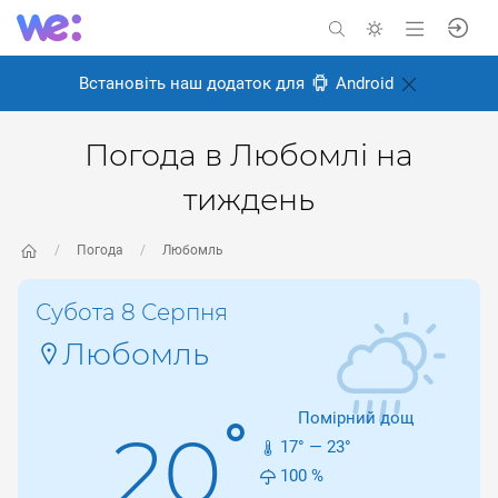
Встановіть наш додаток для
Android
Погода в Любомлі на
тиждень
Погода
Любомль
Субота 8 Серпня
Любомль
Помірний дощ
°
20
17
° —
23
°
100
%