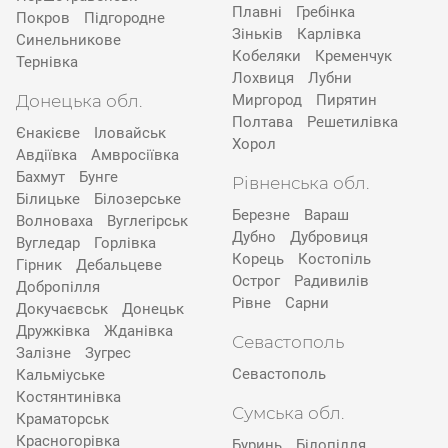
Плавні
Гребінка
Покров
Підгородне
Зіньків
Карлівка
Синельникове
Кобеляки
Кременчук
Тернівка
Лохвиця
Лубни
Донецька обл.
Миргород
Пирятин
Полтава
Решетилівка
Єнакієве
Іловайськ
Хорол
Авдіївка
Амвросіївка
Бахмут
Бунге
Рівненська обл.
Білицьке
Білозерське
Березне
Вараш
Волноваха
Вуглегірськ
Дубно
Дубровиця
Вугледар
Горлівка
Корець
Костопіль
Гірник
Дебальцеве
Острог
Радивилів
Добропілля
Рівне
Сарни
Докучаєвськ
Донецьк
Дружківка
Жданівка
Севастополь
Залізне
Зугрес
Севастополь
Кальміуське
Костянтинівка
Сумська обл.
Краматорськ
Красногорівка
Буринь
Білопілля