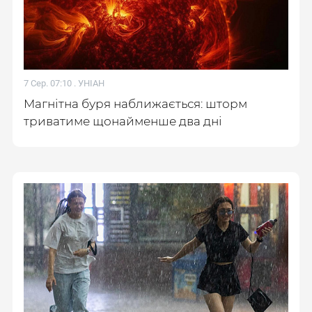
7 Сер. 07:10 .
УНІАН
Магнітна буря наближається: шторм
триватиме щонайменше два дні