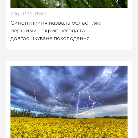
6 Сер. 13:19 .
УНІАН
Синоптикиня назвала області, які
першими накриє негода та
довгоочікуване похолодання