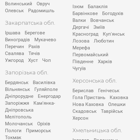
Волинський
Овруч
Ізюм
Балаклія
Олевськ
Радомишль
Барвінкове
Богодухів
Валки
Вовчанськ
Закарпатська обл.
Дергачі
Зміїв
Іршава
Берегове
Красноград
Куп'янськ
Виноградів
Мукачево
Лозова
Люботин
Перечин
Рахів
Мерефа
Свалява
Тячів
Первомайський
Ужгород
Хуст
Чоп
Південне
Харків
Чугуїв
Запорізька обл.
Херсонська обл.
Бердянськ
Василівка
Вільнянськ
Гуляйполе
Берислав
Генічеськ
Дніпрорудне
Енергодар
Гола Пристань
Каховка
Запоріжжя
Кам'янка-
Нова Каховка
Олешки
Дніпровська
Скадовськ
Таврійськ
Мелітополь
Херсон
Молочанськ
Оріхів
Хмельницька обл.
Пологи
Приморськ
Токмак