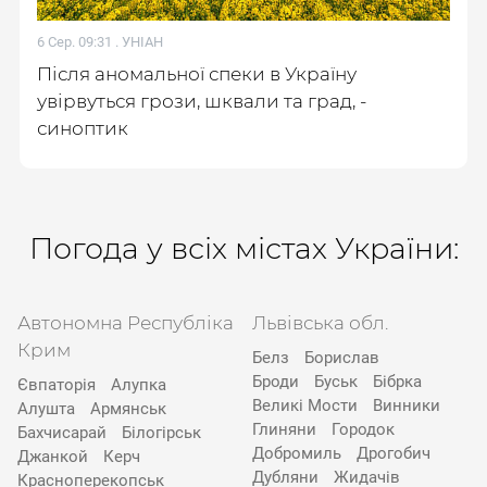
6 Сер. 09:31 .
УНІАН
Після аномальної спеки в Україну
увірвуться грози, шквали та град, -
синоптик
Погода у всіх містах України:
Автономна Республіка
Львівська обл.
Крим
Белз
Борислав
Броди
Буськ
Бібрка
Євпаторія
Алупка
Великі Мости
Винники
Алушта
Армянськ
Глиняни
Городок
Бахчисарай
Білогірськ
Добромиль
Дрогобич
Джанкой
Керч
Дубляни
Жидачів
Красноперекопськ