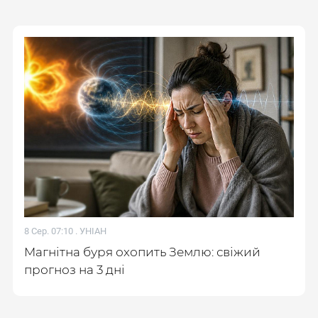
8 Сер. 07:10 .
УНІАН
Магнітна буря охопить Землю: свіжий
прогноз на 3 дні