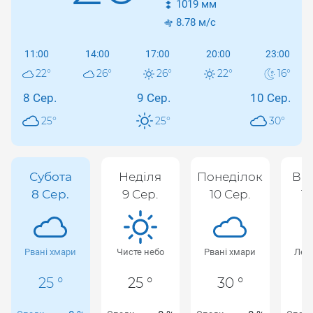
1019
мм
8.78
м/с
11:00
14:00
17:00
20:00
23:00
22
°
26
°
26
°
22
°
16
°
8 Сер.
9 Сер.
10 Сер.
25
°
25
°
30
°
Субота
Неділя
Понеділок
Вів
8 Сер.
9 Сер.
10 Сер.
11
Рвані хмари
Чисте небо
Рвані хмари
Лег
25 °
25 °
30 °