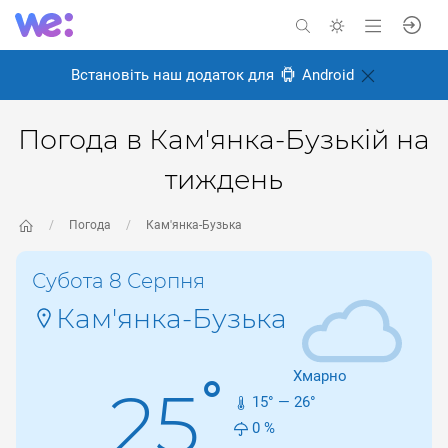
Встановіть наш додаток для
Android
Погода в Кам'янка-Бузькій на
тиждень
Погода
Кам'янка-Бузька
Субота 8 Серпня
Кам'янка-Бузька
Хмарно
°
25
15
° —
26
°
0
%