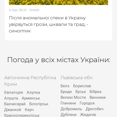
6 Сер. 09:31 .
УНІАН
Після аномальної спеки в Україну
увірвуться грози, шквали та град, -
синоптик
Погода у всіх містах України:
Автономна Республіка
Львівська обл.
Крим
Белз
Борислав
Броди
Буськ
Бібрка
Євпаторія
Алупка
Великі Мости
Винники
Алушта
Армянськ
Глиняни
Городок
Бахчисарай
Білогірськ
Добромиль
Дрогобич
Джанкой
Керч
Дубляни
Жидачів
Красноперекопськ