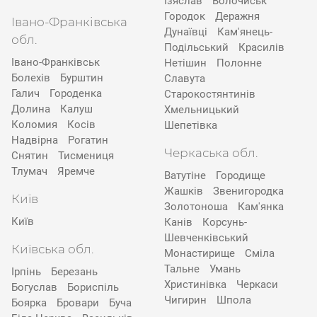
Ізяслав
Волочиськ
Городок
Деражня
Івано-Франківська
Дунаївці
Кам'янець-
обл.
Подільський
Красилів
Івано-Франківськ
Нетішин
Полонне
Болехів
Бурштин
Славута
Галич
Городенка
Старокостянтинів
Долина
Калуш
Хмельницький
Коломия
Косів
Шепетівка
Надвірна
Рогатин
Черкаська обл.
Снятин
Тисмениця
Тлумач
Яремче
Ватутіне
Городище
Жашків
Звенигородка
Київ
Золотоноша
Кам'янка
Київ
Канів
Корсунь-
Шевченківський
Київська обл.
Монастирище
Сміла
Тальне
Умань
Ірпінь
Березань
Христинівка
Черкаси
Богуслав
Бориспіль
Чигирин
Шпола
Боярка
Бровари
Буча