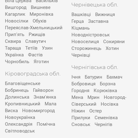
Біла Церква
Васильків
Чернівецька обл.
Вишгород
Вишневе
Кагарлик
Миронівка
Вашківці
Вижниця
Новосілки
Обухів
Герца
Заставна
Переяслав-Хмельницький
Кіцмань
Прип'ять
Ржищів
Новодністровськ
Сквира
Славутич
Новоселиця
Сокиряни
Тараща
Тетіїв
Узин
Сторожинець
Хотин
Українка
Фастів
Чернівці
Чорнобиль
Яготин
Чернігівська обл.
Кіровоградська обл.
Ічня
Батурин
Бахмач
Благовіщенське
Бобровиця
Борзна
Бобринець
Гайворон
Городня
Корюківка
Долинська
Знам'янка
Мена
Мрин
Новгород-
Кропивницький
Мала
Сіверський
Носівка
Виска
Новомиргород
Ніжин
Остер
Новоукраїнка
Прилуки
Семенівка
Олександрія
Помічна
Сновськ
Чернігів
Світловодськ