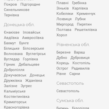
Плавні
Гребінка
Покров
Підгородне
Зіньків
Карлівка
Синельникове
Кобеляки
Кременчук
Тернівка
Лохвиця
Лубни
Донецька обл.
Миргород
Пирятин
Полтава
Решетилівка
Єнакієве
Іловайськ
Хорол
Авдіївка
Амвросіївка
Бахмут
Бунге
Рівненська обл.
Білицьке
Білозерське
Березне
Вараш
Волноваха
Вуглегірськ
Дубно
Дубровиця
Вугледар
Горлівка
Корець
Костопіль
Гірник
Дебальцеве
Острог
Радивилів
Добропілля
Рівне
Сарни
Докучаєвськ
Донецьк
Дружківка
Жданівка
Севастополь
Залізне
Зугрес
Севастополь
Кальміуське
Костянтинівка
Сумська обл.
Краматорськ
Красногорівка
Буринь
Білопілля