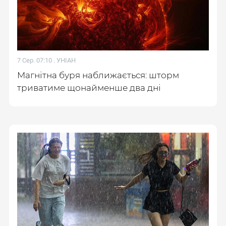
7 Сер. 07:10 .
УНІАН
Магнітна буря наближається: шторм
триватиме щонайменше два дні