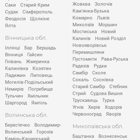
Жовква
Золочів
Саки
Старий Крим
Кам'янка-Бузька
Судак
Сімферополь
Комарно
Львів
Феодосія
Щолкіне
Миколаїв
Моршин
Ялта
Мостиська
Новий
Вінницька обл.
Калинів
Новий Розділ
Новояворівськ
Іллінці
Бар
Бершадь
Перемишляни
Вінниця
Гайсин
Пустомити
Рава-Руська
Гнівань
Жмеринка
Радехів
Рудки
Калинівка
Козятин
Самбір
Сколе
Ладижин
Липовець
Сокаль
Соснівка
Могилів-Подільський
Старий Самбір
Стебник
Немирів
Погребище
Стрий
Судова Вишня
Тульчин
Хмільник
Трускавець
Турка
Шаргород
Ямпіль
Угнів
Хирів
Ходорів
Червоноград
Яворів
Волинська обл.
Берестечко
Володимир-
Миколаївська обл.
Волинський
Горохів
Баштанка
Вознесенськ
Камінь-Каширський