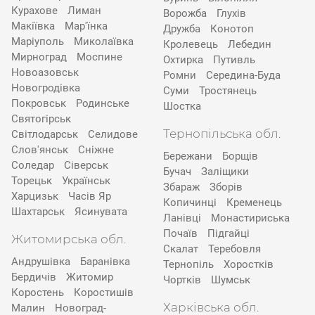
Курахове
Лиман
Ворожба
Глухів
Макіївка
Мар'їнка
Дружба
Конотоп
Маріуполь
Миколаївка
Кролевець
Лебедин
Мирноград
Моспине
Охтирка
Путивль
Новоазовськ
Ромни
Середина-Буда
Новогродівка
Суми
Тростянець
Покровськ
Родинське
Шостка
Святогірськ
Тернопільська обл.
Світлодарськ
Селидове
Слов'янськ
Сніжне
Бережани
Борщів
Соледар
Сіверськ
Бучач
Заліщики
Торецьк
Українськ
Збараж
Зборів
Харцизьк
Часів Яр
Копичинці
Кременець
Шахтарськ
Ясинувата
Ланівці
Монастириська
Почаїв
Підгайці
Житомирська обл.
Скалат
Теребовля
Андрушівка
Баранівка
Тернопіль
Хоростків
Бердичів
Житомир
Чортків
Шумськ
Коростень
Коростишів
Харківська обл.
Малин
Новоград-