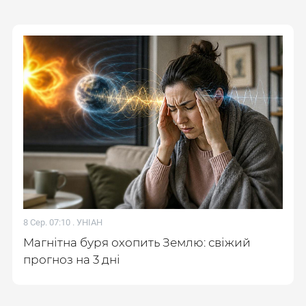
8 Сер. 07:10 .
УНІАН
Магнітна буря охопить Землю: свіжий
прогноз на 3 дні