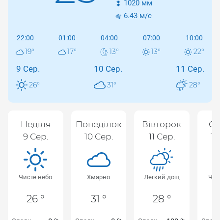
1020
мм
6.43
м/с
22:00
01:00
04:00
07:00
10:00
19
°
17
°
13
°
13
°
22
°
9 Сер.
10 Сер.
11 Сер.
26
°
31
°
28
°
Неділя
Понеділок
Вівторок
Се
9 Сер.
10 Сер.
11 Сер.
12
Чисте небо
Хмарно
Легкий дощ
Чис
26 °
31 °
28 °