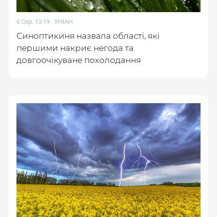
6 Сер. 13:19 .
УНІАН
Синоптикиня назвала області, які
першими накриє негода та
довгоочікуване похолодання