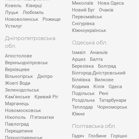
Миколаїв
Нова Одеса
Ковель
Ківерці
Новий Буг
Очаків
Луцьк
Любомль
Первомайськ
Нововолинськ
Рожище
Снігурівка
Устилуг
Южноукраїнськ
Дніпропетровська
Одеська обл.
обл.
Ізмаїл
Ананьїв
Апостолове
Арциз
Балта
Верхньодніпровськ
Березівка
Болград
Верхівцеве
Білгород-Дністровський
Вільногірськ
Дніпро
Біляївка
Вилкове
Жовті Води
Кодима
Кілія
Одеса
Зеленодольськ
Подільськ
Рені
Кам’янське
Кривий Ріг
Роздільна
Татарбунари
Марганець
Теплодар
Чорноморськ
Новомосковськ
Южне
Нікополь
П'ятихатки
Павлоград
Полтавська обл.
Перещепине
Гадяч
Глобине
Горішні
Першотравенськ