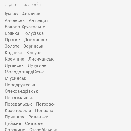
Луганська обл.
Ірміно
Алмазна
Алчевськ
Антрацит
Боково-Хрустальне
Брянка
Голубівка
Гірське
Довжанськ
Золоте
Зоринськ
Кадіївка
Кипуче
Кремінна
Лисичанськ
Луганськ
Лутугине
Молодогвардійськ
Міусинськ
Новодружеськ
Олександрівськ
Первомайськ
Перевальськ
Петрово-
Красносілля
Попасна
Привілля
Ровеньки
Рубіжне
Сватове
Сорокине
Старобільськ