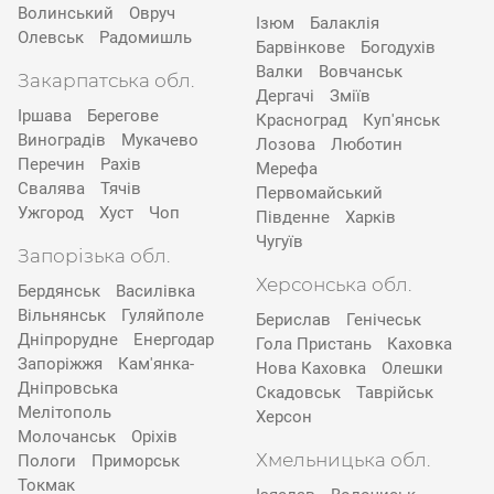
Волинський
Овруч
Ізюм
Балаклія
Олевськ
Радомишль
Барвінкове
Богодухів
Валки
Вовчанськ
Закарпатська обл.
Дергачі
Зміїв
Іршава
Берегове
Красноград
Куп'янськ
Виноградів
Мукачево
Лозова
Люботин
Перечин
Рахів
Мерефа
Свалява
Тячів
Первомайський
Ужгород
Хуст
Чоп
Південне
Харків
Чугуїв
Запорізька обл.
Херсонська обл.
Бердянськ
Василівка
Вільнянськ
Гуляйполе
Берислав
Генічеськ
Дніпрорудне
Енергодар
Гола Пристань
Каховка
Запоріжжя
Кам'янка-
Нова Каховка
Олешки
Дніпровська
Скадовськ
Таврійськ
Мелітополь
Херсон
Молочанськ
Оріхів
Хмельницька обл.
Пологи
Приморськ
Токмак