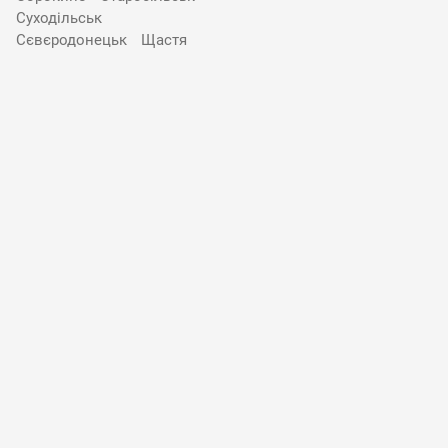
Суходільськ
Сєвєродонецьк
Щастя