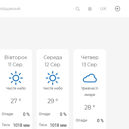
олошення
UK
Вівторок
Середа
Четвер
11 Сер.
12 Сер.
13 Сер.
Чисте небо
Чисте небо
Уривчасті
хмари
27 °
29 °
28 °
Опади
0 %
Опади
0 %
Опади
0 %
Тиск
1018 мм
Тиск
1018 мм