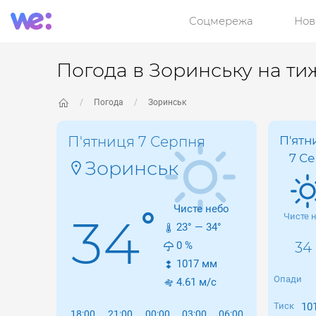
Соцмережа
Нов
Погода в Зоринську на ти
Погода
Зоринськ
П'ятниця 7 Серпня
П'ятн
7 Се
Зоринськ
Чисте небо
°
34
Чисте 
23
° —
34
°
0
%
34 
1017
мм
Опади
4.61
м/с
Тиск
10
18:00
21:00
00:00
03:00
06:00