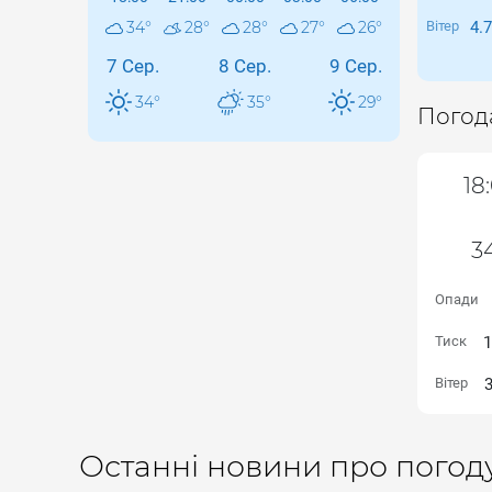
34
°
28
°
28
°
27
°
26
°
Вітер
4.
7 Сер.
8 Сер.
9 Сер.
34
°
35
°
29
°
Погод
18
34
Опади
Тиск
Вітер
Останні новини про погоду