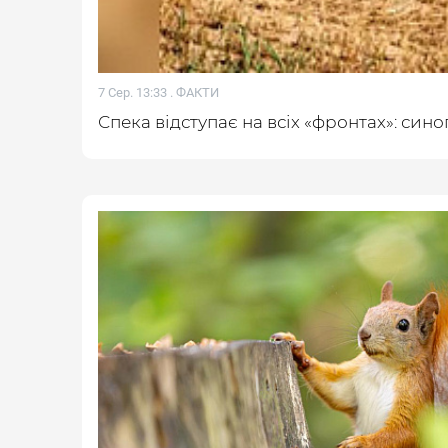
7 Сер. 13:33 .
ФАКТИ
Спека відступає на всіх «фронтах»: син