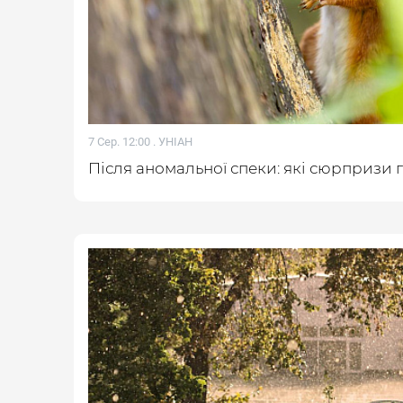
7 Сер. 12:00 .
УНІАН
Після аномальної спеки: які сюрпризи 