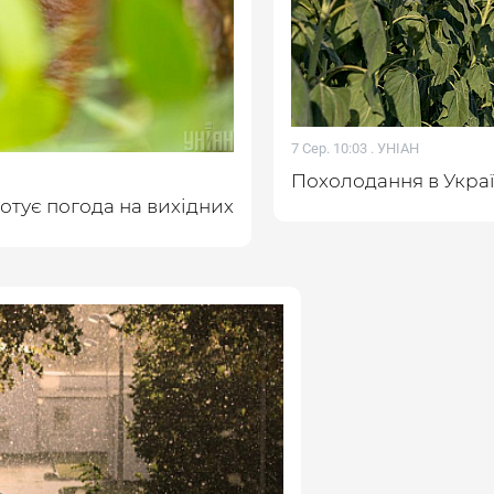
7 Сер. 10:03 .
УНІАН
Похолодання в Україн
готує погода на вихідних