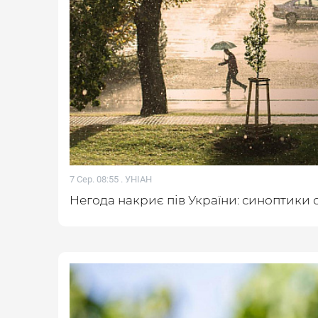
7 Сер. 08:55 .
УНІАН
Негода накриє пів України: синоптики 