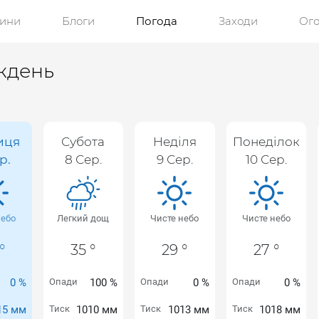
ини
Блоги
Погода
Заходи
Ог
ждень
иця
Субота
Неділя
Понеділок
р.
8 Сер.
9 Сер.
10 Сер.
небо
Легкий дощ
Чисте небо
Чисте небо
°
35 °
29 °
27 °
0 %
Опади
100 %
Опади
0 %
Опади
0 %
15 мм
Тиск
1010 мм
Тиск
1013 мм
Тиск
1018 мм