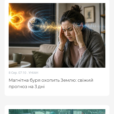
8 Сер. 07:10 .
УНІАН
Магнітна буря охопить Землю: свіжий
прогноз на 3 дні