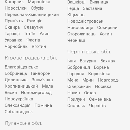
Кагарлик
Миронівка
Вашківці
Вижниця
Новосілки
Обухів
Герца
Заставна
Переяслав-Хмельницький
Кіцмань
Прип'ять
Ржищів
Новодністровськ
Сквира
Славутич
Новоселиця
Сокиряни
Тараща
Тетіїв
Узин
Сторожинець
Хотин
Українка
Фастів
Чернівці
Чорнобиль
Яготин
Чернігівська обл.
Кіровоградська обл.
Ічня
Батурин
Бахмач
Благовіщенське
Бобровиця
Борзна
Бобринець
Гайворон
Городня
Корюківка
Долинська
Знам'янка
Мена
Мрин
Новгород-
Кропивницький
Мала
Сіверський
Носівка
Виска
Новомиргород
Ніжин
Остер
Новоукраїнка
Прилуки
Семенівка
Олександрія
Помічна
Сновськ
Чернігів
Світловодськ
Луганська обл.