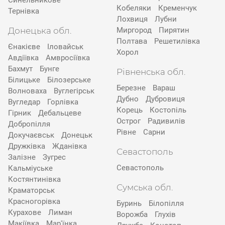
Синельникове
Кобеляки
Кременчук
Тернівка
Лохвиця
Лубни
Донецька обл.
Миргород
Пирятин
Полтава
Решетилівка
Єнакієве
Іловайськ
Хорол
Авдіївка
Амвросіївка
Бахмут
Бунге
Рівненська обл.
Білицьке
Білозерське
Березне
Вараш
Волноваха
Вуглегірськ
Дубно
Дубровиця
Вугледар
Горлівка
Корець
Костопіль
Гірник
Дебальцеве
Острог
Радивилів
Добропілля
Рівне
Сарни
Докучаєвськ
Донецьк
Дружківка
Жданівка
Севастополь
Залізне
Зугрес
Севастополь
Кальміуське
Костянтинівка
Сумська обл.
Краматорськ
Красногорівка
Буринь
Білопілля
Курахове
Лиман
Ворожба
Глухів
Макіївка
Мар'їнка