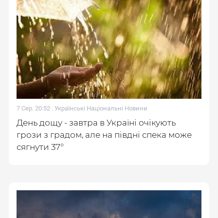
7 Сер. 20:52 .
Українські Національні Новини
День дощу - завтра в Україні очікують
грози з градом, але на півдні спека може
сягнути 37°