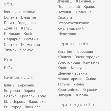
Дунаївці
Кам'янець-
обл.
Подільський
Красилів
Івано-Франківськ
Нетішин
Полонне
Болехів
Бурштин
Славута
Галич
Городенка
Старокостянтинів
Долина
Калуш
Хмельницький
Коломия
Косів
Шепетівка
Надвірна
Рогатин
Черкаська обл.
Снятин
Тисмениця
Тлумач
Яремче
Ватутіне
Городище
Жашків
Звенигородка
Київ
Золотоноша
Кам'янка
Київ
Канів
Корсунь-
Шевченківський
Київська обл.
Монастирище
Сміла
Тальне
Умань
Ірпінь
Березань
Христинівка
Черкаси
Богуслав
Бориспіль
Чигирин
Шпола
Боярка
Бровари
Буча
Біла Церква
Васильків
Чернівецька обл.
Вишгород
Вишневе