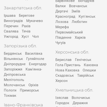
Барвінкове
Богодухів
Валки
Вовчанськ
Закарпатська обл.
Дергачі
Зміїв
Іршава
Берегове
Красноград
Куп'янськ
Виноградів
Мукачево
Лозова
Люботин
Перечин
Рахів
Мерефа
Свалява
Тячів
Первомайський
Ужгород
Хуст
Чоп
Південне
Харків
Чугуїв
Запорізька обл.
Херсонська обл.
Бердянськ
Василівка
Вільнянськ
Гуляйполе
Берислав
Генічеськ
Дніпрорудне
Енергодар
Гола Пристань
Каховка
Запоріжжя
Кам'янка-
Нова Каховка
Олешки
Дніпровська
Скадовськ
Таврійськ
Мелітополь
Херсон
Молочанськ
Оріхів
Хмельницька обл.
Пологи
Приморськ
Токмак
Ізяслав
Волочиськ
Городок
Деражня
Івано-Франківська