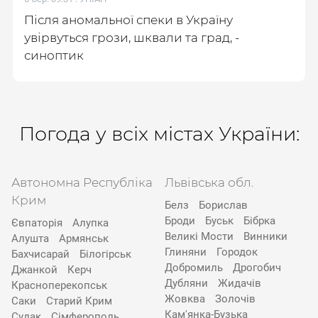
Після аномальної спеки в Україну
увірвуться грози, шквали та град, -
синоптик
Погода у всіх містах України:
Автономна Республіка
Львівська обл.
Крим
Белз
Борислав
Броди
Буськ
Бібрка
Євпаторія
Алупка
Великі Мости
Винники
Алушта
Армянськ
Глиняни
Городок
Бахчисарай
Білогірськ
Добромиль
Дрогобич
Джанкой
Керч
Дубляни
Жидачів
Красноперекопськ
Жовква
Золочів
Саки
Старий Крим
Кам'янка-Бузька
Судак
Сімферополь