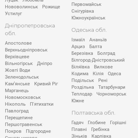
Луцьк
Любомль
Первомайськ
Нововолинськ
Рожище
Снігурівка
Устилуг
Южноукраїнськ
Дніпропетровська
Одеська обл.
обл.
Ізмаїл
Ананьїв
Апостолове
Арциз
Балта
Верхньодніпровськ
Березівка
Болград
Верхівцеве
Білгород-Дністровський
Вільногірськ
Дніпро
Біляївка
Вилкове
Жовті Води
Кодима
Кілія
Одеса
Зеленодольськ
Подільськ
Рені
Кам’янське
Кривий Ріг
Роздільна
Татарбунари
Марганець
Теплодар
Чорноморськ
Новомосковськ
Южне
Нікополь
П'ятихатки
Павлоград
Полтавська обл.
Перещепине
Гадяч
Глобине
Горішні
Першотравенськ
Плавні
Гребінка
Покров
Підгородне
Зіньків
Карлівка