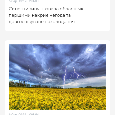
6 Сер. 13:19 .
УНІАН
Синоптикиня назвала області, які
першими накриє негода та
довгоочікуване похолодання
6 Сер. 09:31 .
УНІАН