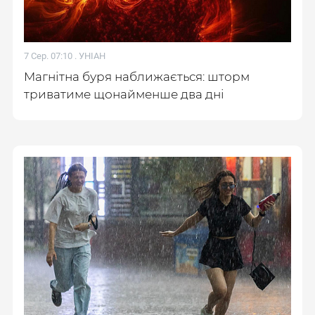
7 Сер. 07:10 .
УНІАН
Магнітна буря наближається: шторм
триватиме щонайменше два дні