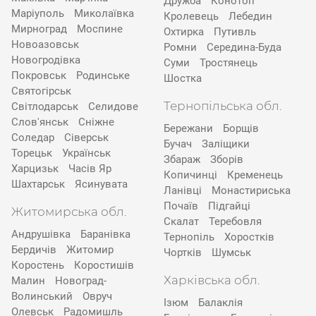
Дружба
Конотоп
Маріуполь
Миколаївка
Кролевець
Лебедин
Мирноград
Моспине
Охтирка
Путивль
Новоазовськ
Ромни
Середина-Буда
Новогродівка
Суми
Тростянець
Покровськ
Родинське
Шостка
Святогірськ
Тернопільська обл.
Світлодарськ
Селидове
Слов'янськ
Сніжне
Бережани
Борщів
Соледар
Сіверськ
Бучач
Заліщики
Торецьк
Українськ
Збараж
Зборів
Харцизьк
Часів Яр
Копичинці
Кременець
Шахтарськ
Ясинувата
Ланівці
Монастириська
Почаїв
Підгайці
Житомирська обл.
Скалат
Теребовля
Андрушівка
Баранівка
Тернопіль
Хоростків
Бердичів
Житомир
Чортків
Шумськ
Коростень
Коростишів
Харківська обл.
Малин
Новоград-
Волинський
Овруч
Ізюм
Балаклія
Олевськ
Радомишль