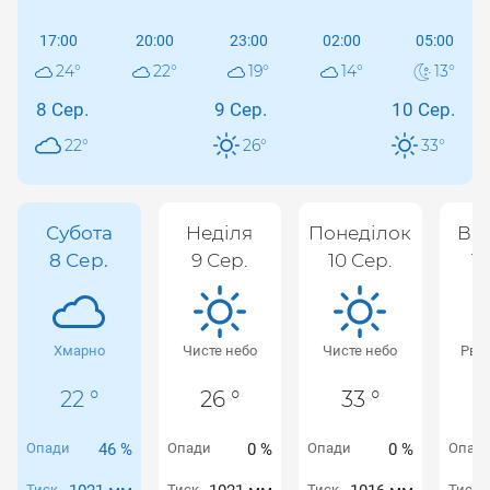
17:00
20:00
23:00
02:00
05:00
24
°
22
°
19
°
14
°
13
°
8 Сер.
9 Сер.
10 Сер.
22
°
26
°
33
°
Субота
Неділя
Понеділок
Вів
8 Сер.
9 Сер.
10 Сер.
11
Хмарно
Чисте небо
Чисте небо
Рван
22 °
26 °
33 °
Опади
46 %
Опади
0 %
Опади
0 %
Опад
Тиск
Тиск
Тиск
Тиск