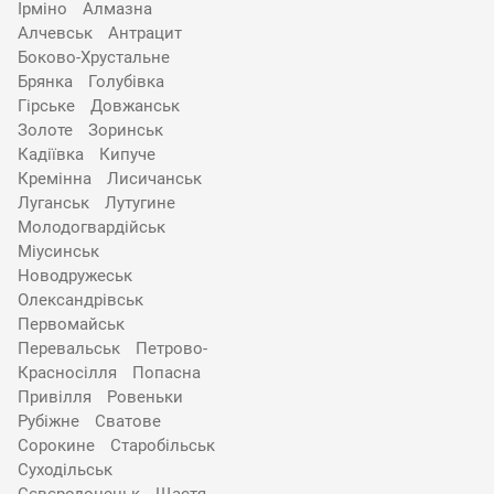
Ірміно
Алмазна
Алчевськ
Антрацит
Боково-Хрустальне
Брянка
Голубівка
Гірське
Довжанськ
Золоте
Зоринськ
Кадіївка
Кипуче
Кремінна
Лисичанськ
Луганськ
Лутугине
Молодогвардійськ
Міусинськ
Новодружеськ
Олександрівськ
Первомайськ
Перевальськ
Петрово-
Красносілля
Попасна
Привілля
Ровеньки
Рубіжне
Сватове
Сорокине
Старобільськ
Суходільськ