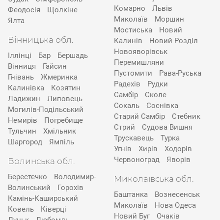
Комарно
Львів
Феодосія
Щолкіне
Миколаїв
Моршин
Ялта
Мостиська
Новий
Вінницька обл.
Калинів
Новий Розділ
Новояворівськ
Іллінці
Бар
Бершадь
Перемишляни
Вінниця
Гайсин
Пустомити
Рава-Руська
Гнівань
Жмеринка
Радехів
Рудки
Калинівка
Козятин
Самбір
Сколе
Ладижин
Липовець
Сокаль
Соснівка
Могилів-Подільський
Старий Самбір
Стебник
Немирів
Погребище
Стрий
Судова Вишня
Тульчин
Хмільник
Трускавець
Турка
Шаргород
Ямпіль
Угнів
Хирів
Ходорів
Червоноград
Яворів
Волинська обл.
Берестечко
Володимир-
Миколаївська обл.
Волинський
Горохів
Баштанка
Вознесенськ
Камінь-Каширський
Миколаїв
Нова Одеса
Ковель
Ківерці
Новий Буг
Очаків